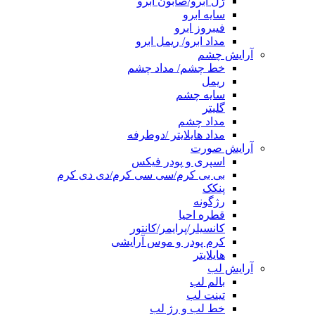
ژل ابرو/صابون ابرو
سایه ابرو
فیبروز ابرو
مداد ابرو/ ریمل ابرو
آرایش چشم
خط چشم/ مداد چشم
ریمل
سایه چشم
گلیتر
مداد چشم
مداد هایلایتر /دوطرفه
آرایش صورت
اسپری و پودر فیکس
بی بی کرم/سی سی کرم/دی دی کرم
پنکک
رژگونه
قطره احیا
کانسیلر/پرایمر/کانتور
کرم پودر و موس آرایشی
هایلایتر
آرایش لب
بالم لب
تینت لب
خط لب و رژ لب