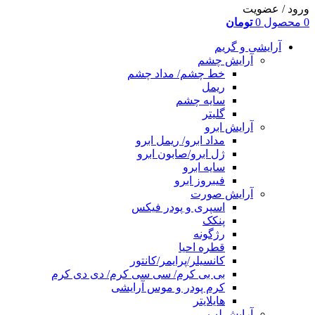
ورود / عضویت
0
محصول
0
تومان
آرایشی و گریم
آرایش چشم
خط چشم/ مداد چشم
ریمل
سایه چشم
گلیتر
آرایش ابرو
مداد ابرو/ ریمل ابرو
ژل ابرو/صابون ابرو
سایه ابرو
فیبروز ابرو
آرایش صورت
اسپری و پودر فیکس
پنکک
رژگونه
قطره احیا
کانسیلر/پرایمر/کانتور
بی بی کرم/ سی سی کرم/ دی دی کرم
کرم پودر و موس آرایشی
هایلایتر
آرایش لب