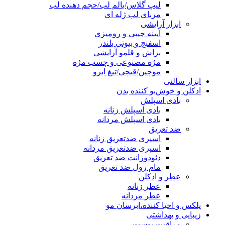
لیپ گلاس/بالم لب/حجم دهنده لب
مربای لب ژله ای
ابزار آرایشی
آیینه جیبی و رومیزی
اسفنج و بیوتی بلندر
براش و قلمو آرایشی
مژه مصنوعی و چسب مژه
موچین/قیچی/تیغ ابرو
ابزار سالنی
ادکلن و خوش‌بو کننده بدن
بادی اسپلش
بادی اسپلش زنانه
بادی اسپلش مردانه
ضد تعریق
اسپری ضدتعریق زنانه
اسپری ضدتعریق مردانه
دئودورانت ضد تعریق
مام رول ضد تعریق
عطر و ادکلن
عطر زنانه
عطر مردانه
پلکس و احیا کننده،ابرسان مو
زیبایی و بهداشتی
مراقبت پوست