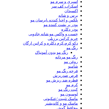
اسپری و سرم مو
اسکراب کف سر
اکسیدان
برس و شانه
پلکس و احیا کندده ،ابرسان مو
پودر پر پشت کننده مو
پودر دکلره
چسب و واکس مو شانه جادویی
خرید کراتین برزیلی
دکو کرم،کرم دکلره و کراتین ارگان
رنگ مو
رنگ مو بدون آمونیاک
رنگ مو مردانه
روغن مو
شامپو
فرچه رنگ مو
قرص ضدریزش
قطره ضد ریزش مو
کرم مو
کیت رنگ مو
لوسیون مو
ماسک تثبیت /عنکبوتی
ماسک مو و کاندیشنر
محافظ گوش