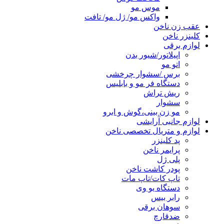
موس مو
واکس مو/ ژل مو/ تافت
عقب زن ناخن
کلینزر ناخن
لوازم برقی
اپیلاتور/شیور بدن
اتو مو
برس /سشوار چرخشی
دستگاه فر مو و بابلیس
ریش تراش
سشوار
مو زن بینی،گوش و ابرو
لوازم جانبی آرایشی
لوازم و متریال تخصصی ناخن
پد کلینزر
پرایمر ناخن
پلی ژل
پودر کاشت ناخن
تاپ کات/تاپ مات
دستگاه یو وی
رابر بیس
سوهان برقی
ضدقارچ