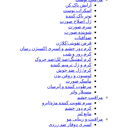
آرایش پاک کن
اسکراب پوست
تونر پاک کننده
ژل اصلاح صورت
سرم صورت
شوینده صورت
ضدآفتاب
قرص تقویتی/کلاژن
کرم دور چشم و اسپری اکسیژن رسان
کرم روز و شب
کرم لیفتینگ/ضد لک/ضد چروک
کرم و ژل ترمیم کننده
کرم/ ژل ضد جوش
لوسیون و روغن بدن
ماسک صورت
مرطوب کننده و آبرسان
مسیلار واتر
مراقبت چشم
سرم تقویت کننده مژه/ابرو
کرم دور چشم
مایع لنز
مراقبت و زیبایی مو
اسپری دوفاز ضد زردی