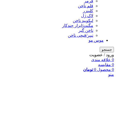
فرمر
قلم ناخن
کلینزر
لاک ژل
لیکوييد ناخن
مگنت/ابزار چندکار
ناخن گیر
نیپر/قیچی ناخن
موس مو
جستجو
ورود / عضویت
0
علاقه مندی
0
مقایسه
0
محصول
0
تومان
منو