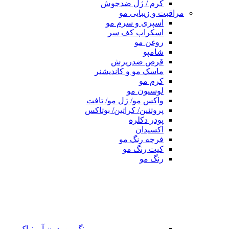
کرم / ژل ضدجوش
مراقبت و زیبایی مو
اسپری و سرم مو
اسکراب کف سر
روغن مو
شامپو
قرص ضدریزش
ماسک مو و کاندیشنر
کرم مو
لوسیون مو
واکس مو/ ژل مو/ تافت
پروتئین/ کراتین/ بوتاکس
پودر دکلره
اکسیدان
فرچه رنگ مو
کیت رنگ مو
رنگ مو
رنگ مو بدون آمونیاک