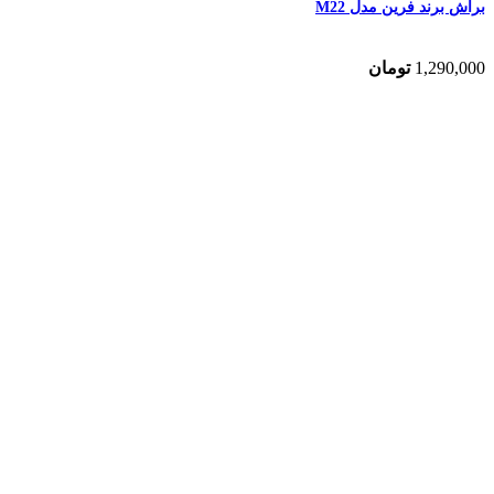
براش برند فرین مدل M22
1,290,000
تومان