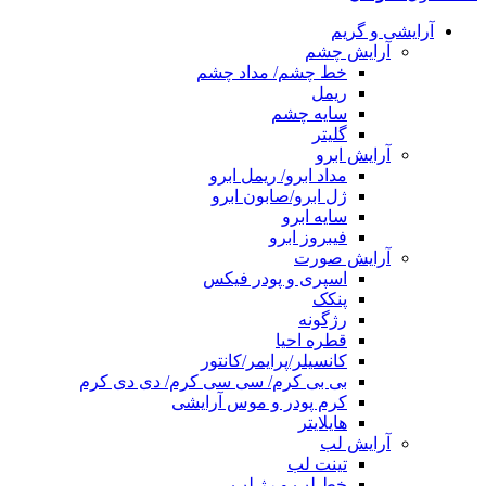
آرایشی و گریم
آرایش چشم
خط چشم/ مداد چشم
ریمل
سایه چشم
گلیتر
آرایش ابرو
مداد ابرو/ ریمل ابرو
ژل ابرو/صابون ابرو
سایه ابرو
فیبروز ابرو
آرایش صورت
اسپری و پودر فیکس
پنکک
رژگونه
قطره احیا
کانسیلر/پرایمر/کانتور
بی بی کرم/ سی سی کرم/ دی دی کرم
کرم پودر و موس آرایشی
هایلایتر
آرایش لب
تینت لب
خط لب و رژ لب