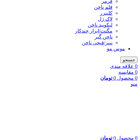
فرمر
قلم ناخن
کلینزر
لاک ژل
لیکوييد ناخن
مگنت/ابزار چندکار
ناخن گیر
نیپر/قیچی ناخن
موس مو
جستجو
0
علاقه مندی
0
مقایسه
0
محصول
0
تومان
منو
0
محصول
0
تومان