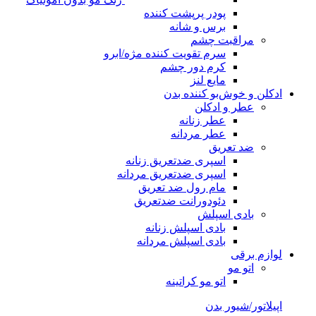
پودر پرپشت کننده
برس و شانه
مراقبت چشم
سرم تقویت کننده مژه/ابرو
کرم دور چشم
مایع لنز
ادکلن و خوش‌بو کننده بدن
عطر و ادکلن
عطر زنانه
عطر مردانه
ضد تعریق
اسپری ضدتعریق زنانه
اسپری ضدتعریق مردانه
مام رول ضد تعریق
دئودورانت ضدتعریق
بادی اسپلش
بادی اسپلش زنانه
بادی اسپلش مردانه
لوازم برقی
اتو مو
اتو مو کراتینه
اپیلاتور/شیور بدن