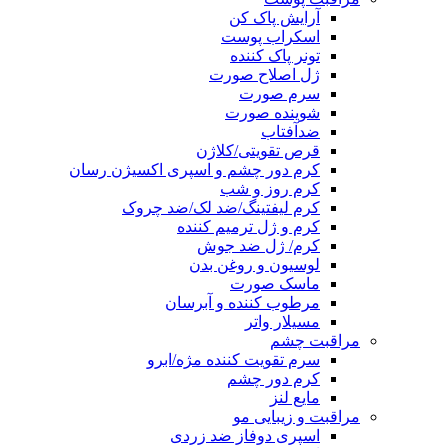
آرایش پاک کن
اسکراب پوست
تونر پاک کننده
ژل اصلاح صورت
سرم صورت
شوینده صورت
ضدآفتاب
قرص تقویتی/کلاژن
کرم دور چشم و اسپری اکسیژن رسان
کرم روز و شب
کرم لیفتینگ/ضد لک/ضد چروک
کرم و ژل ترمیم کننده
کرم/ ژل ضد جوش
لوسیون و روغن بدن
ماسک صورت
مرطوب کننده و آبرسان
مسیلار واتر
مراقبت چشم
سرم تقویت کننده مژه/ابرو
کرم دور چشم
مایع لنز
مراقبت و زیبایی مو
اسپری دوفاز ضد زردی