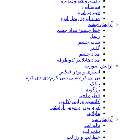
ژل ابرو/صابون ابرو
سایه ابرو
فیبروز ابرو
مداد ابرو/ ریمل ابرو
آرایش چشم
خط چشم/ مداد چشم
ریمل
سایه چشم
گلیتر
مداد چشم
مداد هایلایتر /دوطرفه
آرایش صورت
اسپری و پودر فیکس
بی بی کرم/سی سی کرم/دی دی کرم
پنکک
رژگونه
قطره احیا
کانسیلر/پرایمر/کانتور
کرم پودر و موس آرایشی
هایلایتر
آرایش لب
بالم لب
تینت لب
خط لب و رژ لب