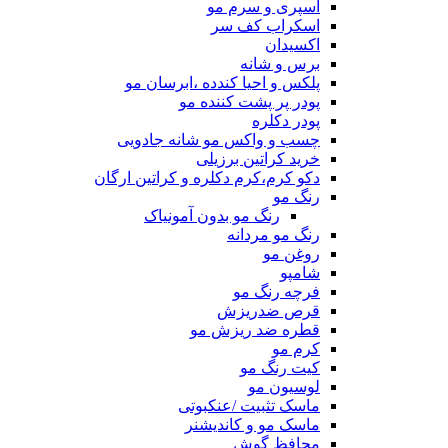
اسپری و سرم مو
اسکراب کف سر
اکسیدان
برس و شانه
پلکس و احیا کندده ،ابرسان مو
پودر پر پشت کننده مو
پودر دکلره
چسب و واکس مو شانه جادویی
خرید کراتین برزیلی
دکو کرم،کرم دکلره و کراتین ارگان
رنگ مو
رنگ مو بدون آمونیاک
رنگ مو مردانه
روغن مو
شامپو
فرچه رنگ مو
قرص ضدریزش
قطره ضد ریزش مو
کرم مو
کیت رنگ مو
لوسیون مو
ماسک تثبیت /عنکبوتی
ماسک مو و کاندیشنر
محافظ گوش