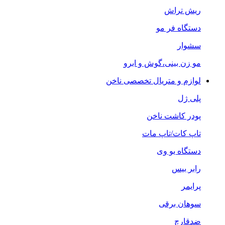
ریش تراش
دستگاه فر مو
سشوار
مو زن بینی،گوش و ابرو
لوازم و متریال تخصصی ناخن
پلی ژل
پودر کاشت ناخن
تاپ کات/تاپ مات
دستگاه یو وی
رابر بیس
پرایمر
سوهان برقی
ضدقارچ