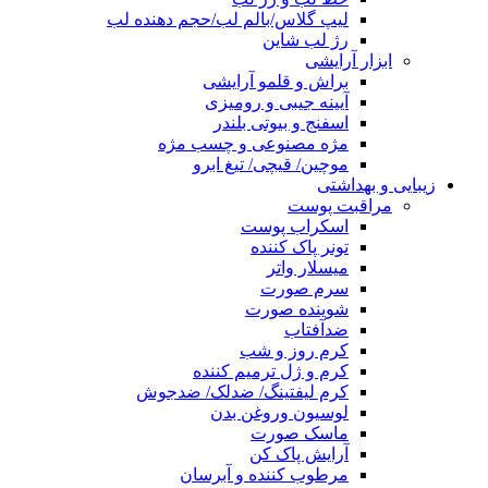
لیپ گلاس/بالم لب/حجم دهنده لب
رژ لب شاین
ابزار آرایشی
براش و قلمو آرایشی
آیینه جیبی و رومیزی
اسفنج و بیوتی بلندر
مژه مصنوعی و چسب مژه
موچین/ قیچی/ تیغ ابرو
زیبایی و بهداشتی
مراقبت پوست
اسکراب پوست
تونر پاک کننده
میسلار واتر
سرم صورت
شوینده صورت
ضدآفتاب
کرم روز و شب
کرم و ژل ترمیم کننده
کرم لیفتینگ/ ضدلک/ ضدجوش
لوسیون وروغن بدن
ماسک صورت
آرایش پاک کن
مرطوب کننده و آبرسان