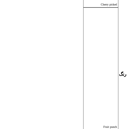
Cherry picked
رنگ
Fruit punch