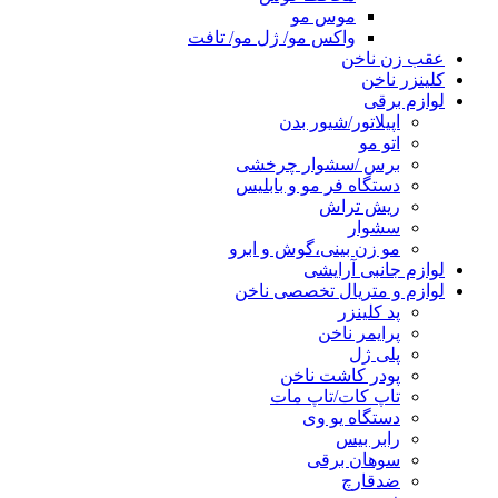
موس مو
واکس مو/ ژل مو/ تافت
عقب زن ناخن
کلینزر ناخن
لوازم برقی
اپیلاتور/شیور بدن
اتو مو
برس /سشوار چرخشی
دستگاه فر مو و بابلیس
ریش تراش
سشوار
مو زن بینی،گوش و ابرو
لوازم جانبی آرایشی
لوازم و متریال تخصصی ناخن
پد کلینزر
پرایمر ناخن
پلی ژل
پودر کاشت ناخن
تاپ کات/تاپ مات
دستگاه یو وی
رابر بیس
سوهان برقی
ضدقارچ