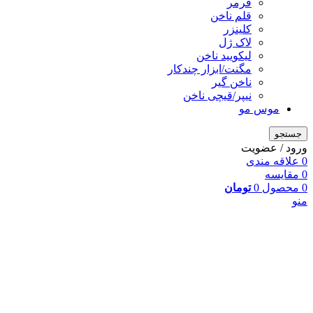
فرمر
قلم ناخن
کلینزر
لاک ژل
لیکوييد ناخن
مگنت/ابزار چندکار
ناخن گیر
نیپر/قیچی ناخن
موس مو
جستجو
ورود / عضویت
0
علاقه مندی
0
مقایسه
0
محصول
0
تومان
منو