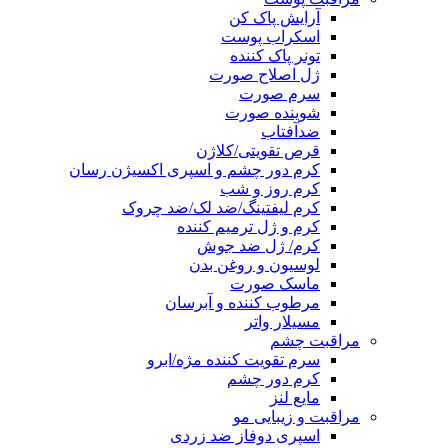
آرایش پاک کن
اسکراب پوست
تونر پاک کننده
ژل اصلاح صورت
سرم صورت
شوینده صورت
ضدآفتاب
قرص تقویتی/کلاژن
کرم دور چشم و اسپری اکسیژن رسان
کرم روز و شب
کرم لیفتینگ/ضد لک/ضد چروک
کرم و ژل ترمیم کننده
کرم/ ژل ضد جوش
لوسیون و روغن بدن
ماسک صورت
مرطوب کننده و آبرسان
مسیلار واتر
مراقبت چشم
سرم تقویت کننده مژه/ابرو
کرم دور چشم
مایع لنز
مراقبت و زیبایی مو
اسپری دوفاز ضد زردی