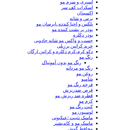
اسپری و سرم مو
اسکراب کف سر
اکسیدان
برس و شانه
پلکس و احیا کندده ،ابرسان مو
پودر پر پشت کننده مو
پودر دکلره
چسب و واکس مو شانه جادویی
خرید کراتین برزیلی
دکو کرم،کرم دکلره و کراتین ارگان
رنگ مو
رنگ مو بدون آمونیاک
رنگ مو مردانه
روغن مو
شامپو
فرچه رنگ مو
قرص ضدریزش
قطره ضد ریزش مو
کرم مو
کیت رنگ مو
لوسیون مو
ماسک تثبیت /عنکبوتی
ماسک مو و کاندیشنر
محافظ گوش