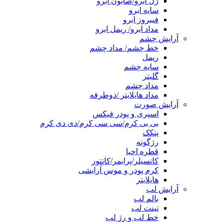
ژل ابرو/صابون ابرو
سایه ابرو
فیبروز ابرو
مداد ابرو/ ریمل ابرو
آرایش چشم
خط چشم/ مداد چشم
ریمل
سایه چشم
گلیتر
مداد چشم
مداد هایلایتر /دوطرفه
آرایش صورت
اسپری و پودر فیکس
بی بی کرم/سی سی کرم/دی دی کرم
پنکک
رژگونه
قطره احیا
کانسیلر/پرایمر/کانتور
کرم پودر و موس آرایشی
هایلایتر
آرایش لب
بالم لب
تینت لب
خط لب و رژ لب