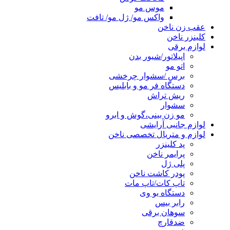
موس مو
واکس مو/ ژل مو/ تافت
عقب زن ناخن
کلینزر ناخن
لوازم برقی
اپیلاتور/شیور بدن
اتو مو
برس /سشوار چرخشی
دستگاه فر مو و بابلیس
ریش تراش
سشوار
مو زن بینی،گوش و ابرو
لوازم جانبی آرایشی
لوازم و متریال تخصصی ناخن
پد کلینزر
پرایمر ناخن
پلی ژل
پودر کاشت ناخن
تاپ کات/تاپ مات
دستگاه یو وی
رابر بیس
سوهان برقی
ضدقارچ