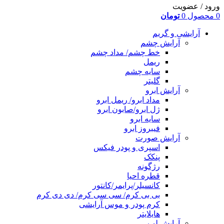
ورود / عضویت
0
محصول
0
تومان
آرایشی و گریم
آرایش چشم
خط چشم/ مداد چشم
ریمل
سایه چشم
گلیتر
آرایش ابرو
مداد ابرو/ ریمل ابرو
ژل ابرو/صابون ابرو
سایه ابرو
فیبروز ابرو
آرایش صورت
اسپری و پودر فیکس
پنکک
رژگونه
قطره احیا
کانسیلر/پرایمر/کانتور
بی بی کرم/ سی سی کرم/ دی دی کرم
کرم پودر و موس آرایشی
هایلایتر
آرایش لب