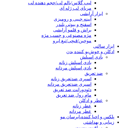
لیپ گلاس/بالم لب/حجم دهنده لب
مربای لب ژله ای
ابزار آرایشی
آیینه جیبی و رومیزی
اسفنج و بیوتی بلندر
براش و قلمو آرایشی
مژه مصنوعی و چسب مژه
موچین/قیچی/تیغ ابرو
ابزار سالنی
ادکلن و خوش‌بو کننده بدن
بادی اسپلش
بادی اسپلش زنانه
بادی اسپلش مردانه
ضد تعریق
اسپری ضدتعریق زنانه
اسپری ضدتعریق مردانه
دئودورانت ضد تعریق
مام رول ضد تعریق
عطر و ادکلن
عطر زنانه
عطر مردانه
پلکس و احیا کننده،ابرسان مو
زیبایی و بهداشتی
مراقبت پوست