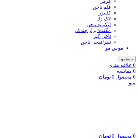
فرمر
قلم ناخن
کلینزر
لاک ژل
لیکوييد ناخن
مگنت/ابزار چندکار
ناخن گیر
نیپر/قیچی ناخن
موس مو
جستجو
0
علاقه مندی
0
مقایسه
0
محصول
0
تومان
منو
0
محصول
0
تومان