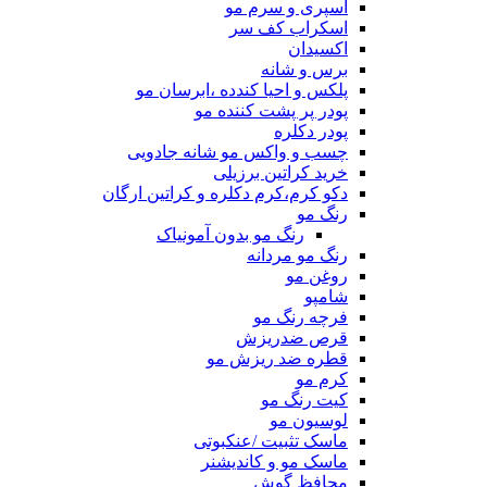
اسپری و سرم مو
اسکراب کف سر
اکسیدان
برس و شانه
پلکس و احیا کندده ،ابرسان مو
پودر پر پشت کننده مو
پودر دکلره
چسب و واکس مو شانه جادویی
خرید کراتین برزیلی
دکو کرم،کرم دکلره و کراتین ارگان
رنگ مو
رنگ مو بدون آمونیاک
رنگ مو مردانه
روغن مو
شامپو
فرچه رنگ مو
قرص ضدریزش
قطره ضد ریزش مو
کرم مو
کیت رنگ مو
لوسیون مو
ماسک تثبیت /عنکبوتی
ماسک مو و کاندیشنر
محافظ گوش