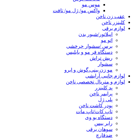
موس مو
واکس مو/ ژل مو/ تافت
عقب زن ناخن
کلینزر ناخن
لوازم برقی
اپیلاتور/شیور بدن
اتو مو
برس /سشوار چرخشی
دستگاه فر مو و بابلیس
ریش تراش
سشوار
مو زن بینی،گوش و ابرو
لوازم جانبی آرایشی
لوازم و متریال تخصصی ناخن
پد کلینزر
پرایمر ناخن
پلی ژل
پودر کاشت ناخن
تاپ کات/تاپ مات
دستگاه یو وی
رابر بیس
سوهان برقی
ضدقارچ