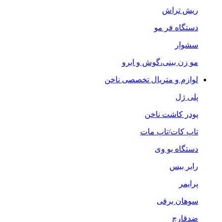
ریش تراش
دستگاه فر مو
سشوار
مو زن بینی،گوش و ابرو
لوازم و متریال تخصصی ناخن
پلی ژل
پودر کاشت ناخن
تاپ کات/تاپ مات
دستگاه یو وی
رابر بیس
پرایمر
سوهان برقی
ضدقارچ