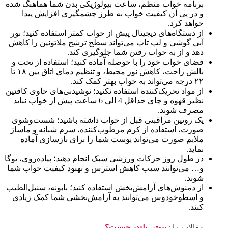
برنامه خواب منظم، ساعت بیولوژیکی بدن شما هماهنگ شده
و در پی آن کیفیت خواب به طرز چشمگیری افزایش پیدا
خواهد کرد.
از دستگاه‌های دیجیتال پیش از خواب کمتر استفاده کنید؛ نور
آبی گوشی و لپ تاپ می‌تواند سطح ترشح ملاتونین را کاهش
دهد و از به خواب رفتن شما جلوگیری کند.
فضای خواب خود را با حوصله آماده کنید؛ استفاده از تخت و
بالش راحت، کاهش نور محیط، و تنظیم دمای اتاق بین ۱۸ تا
۲۲ درجه می‌تواند به خواب بهتر کمک کند.
از مواد تحریک‌کننده استفاده نکنید؛ نوشیدنی‌های حاوی کافئین
نظیر قهوه و چای حداقل 4 الی 6 ساعت پیش از خواب نباید
مصرف شوند.
یک روتین مراقبتی قبل از خواب داشته باشید؛ شست‌وشوی
صورت، استفاده از کرم مرطوب‌کننده، سرم شبانه و ماساژ
ملایم صورت می‌تواند پوست شما را برای بازسازی آماده
نماید.
در طول روز حرکات ورزشی سبک انجام دهید؛ پیاده‌روی، یوگا
و… می‌توانند سبب کاهش استرس و بهبود کیفیت خواب شما
شوند.
از دمنوش‌های آرامش‌بخش استفاده کنید؛ بابونه، سنبل‌الطیب
و اسطوخودوس می‌توانند به آرامش‌بخشی شما کمک زیادی
کنند.
مقالات ما :
بیوتی بلندر چیست؟