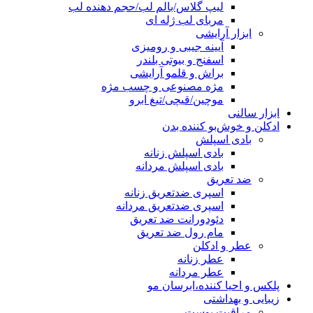
لیپ گلاس/بالم لب/حجم دهنده لب
مربای لب ژله ای
ابزار آرایشی
آیینه جیبی و رومیزی
اسفنج و بیوتی بلندر
براش و قلمو آرایشی
مژه مصنوعی و چسب مژه
موچین/قیچی/تیغ ابرو
ابزار سالنی
ادکلن و خوش‌بو کننده بدن
بادی اسپلش
بادی اسپلش زنانه
بادی اسپلش مردانه
ضد تعریق
اسپری ضدتعریق زنانه
اسپری ضدتعریق مردانه
دئودورانت ضد تعریق
مام رول ضد تعریق
عطر و ادکلن
عطر زنانه
عطر مردانه
پلکس و احیا کننده،ابرسان مو
زیبایی و بهداشتی
مراقبت پوست