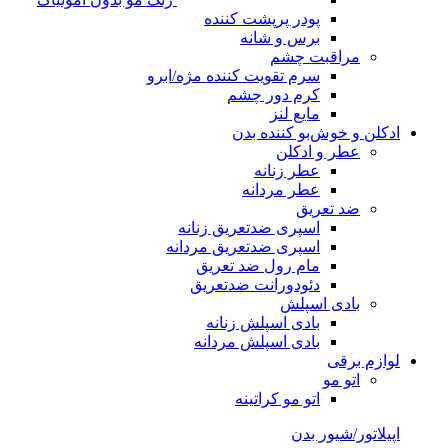
پودر پرپشت کننده
برس و شانه
مراقبت چشم
سرم تقویت کننده مژه/ابرو
کرم دور چشم
مایع لنز
ادکلن و خوش‌بو کننده بدن
عطر و ادکلن
عطر زنانه
عطر مردانه
ضد تعریق
اسپری ضدتعریق زنانه
اسپری ضدتعریق مردانه
مام رول ضد تعریق
دئودورانت ضدتعریق
بادی اسپلش
بادی اسپلش زنانه
بادی اسپلش مردانه
لوازم برقی
اتو مو
اتو مو کراتینه
اپیلاتور/شیور بدن