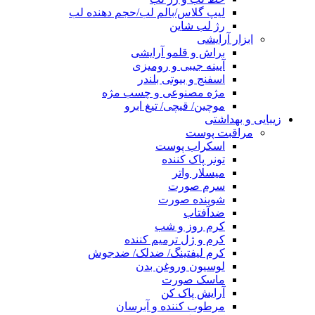
لیپ گلاس/بالم لب/حجم دهنده لب
رژ لب شاین
ابزار آرایشی
براش و قلمو آرایشی
آیینه جیبی و رومیزی
اسفنج و بیوتی بلندر
مژه مصنوعی و چسب مژه
موچین/ قیچی/ تیغ ابرو
زیبایی و بهداشتی
مراقبت پوست
اسکراب پوست
تونر پاک کننده
میسلار واتر
سرم صورت
شوینده صورت
ضدآفتاب
کرم روز و شب
کرم و ژل ترمیم کننده
کرم لیفتینگ/ ضدلک/ ضدجوش
لوسیون وروغن بدن
ماسک صورت
آرایش پاک کن
مرطوب کننده و آبرسان