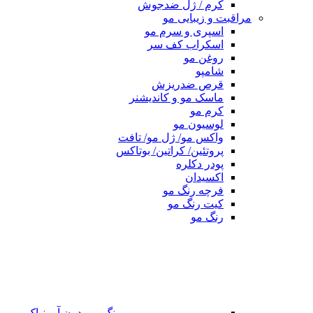
کرم / ژل ضدجوش
مراقبت و زیبایی مو
اسپری و سرم مو
اسکراب کف سر
روغن مو
شامپو
قرص ضدریزش
ماسک مو و کاندیشنر
کرم مو
لوسیون مو
واکس مو/ ژل مو/ تافت
پروتئین/ کراتین/ بوتاکس
پودر دکلره
اکسیدان
فرچه رنگ مو
کیت رنگ مو
رنگ مو
رنگ مو بدون آمونیاک