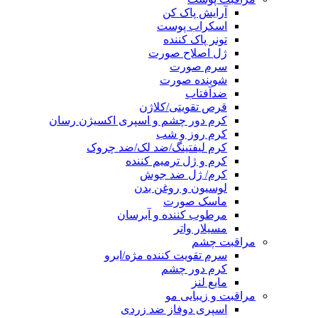
آرایش پاک کن
اسکراب پوست
تونر پاک کننده
ژل اصلاح صورت
سرم صورت
شوینده صورت
ضدآفتاب
قرص تقویتی/کلاژن
کرم دور چشم و اسپری اکسیژن رسان
کرم روز و شب
کرم لیفتینگ/ضد لک/ضد چروک
کرم و ژل ترمیم کننده
کرم/ ژل ضد جوش
لوسیون و روغن بدن
ماسک صورت
مرطوب کننده و آبرسان
مسیلار واتر
مراقبت چشم
سرم تقویت کننده مژه/ابرو
کرم دور چشم
مایع لنز
مراقبت و زیبایی مو
اسپری دوفاز ضد زردی