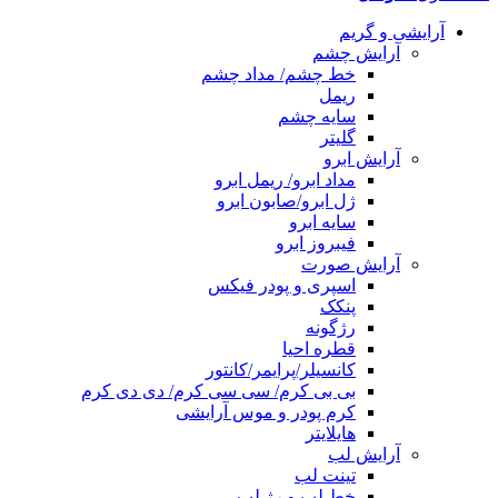
آرایشی و گریم
آرایش چشم
خط چشم/ مداد چشم
ریمل
سایه چشم
گلیتر
آرایش ابرو
مداد ابرو/ ریمل ابرو
ژل ابرو/صابون ابرو
سایه ابرو
فیبروز ابرو
آرایش صورت
اسپری و پودر فیکس
پنکک
رژگونه
قطره احیا
کانسیلر/پرایمر/کانتور
بی بی کرم/ سی سی کرم/ دی دی کرم
کرم پودر و موس آرایشی
هایلایتر
آرایش لب
تینت لب
خط لب و رژ لب