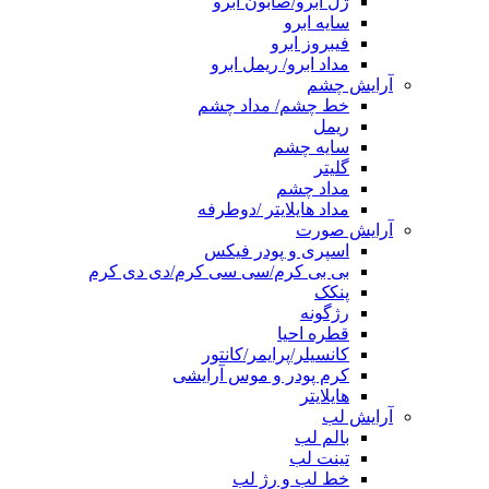
ژل ابرو/صابون ابرو
سایه ابرو
فیبروز ابرو
مداد ابرو/ ریمل ابرو
آرایش چشم
خط چشم/ مداد چشم
ریمل
سایه چشم
گلیتر
مداد چشم
مداد هایلایتر /دوطرفه
آرایش صورت
اسپری و پودر فیکس
بی بی کرم/سی سی کرم/دی دی کرم
پنکک
رژگونه
قطره احیا
کانسیلر/پرایمر/کانتور
کرم پودر و موس آرایشی
هایلایتر
آرایش لب
بالم لب
تینت لب
خط لب و رژ لب