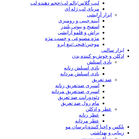
لیپ گلاس/بالم لب/حجم دهنده لب
مربای لب ژله ای
ابزار آرایشی
آیینه جیبی و رومیزی
اسفنج و بیوتی بلندر
براش و قلمو آرایشی
مژه مصنوعی و چسب مژه
موچین/قیچی/تیغ ابرو
ابزار سالنی
ادکلن و خوش‌بو کننده بدن
بادی اسپلش
بادی اسپلش زنانه
بادی اسپلش مردانه
ضد تعریق
اسپری ضدتعریق زنانه
اسپری ضدتعریق مردانه
دئودورانت ضد تعریق
مام رول ضد تعریق
عطر و ادکلن
عطر زنانه
عطر مردانه
پلکس و احیا کننده،ابرسان مو
زیبایی و بهداشتی
مراقبت پوست