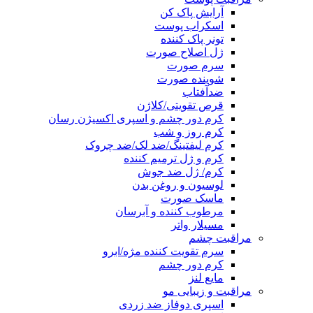
آرایش پاک کن
اسکراب پوست
تونر پاک کننده
ژل اصلاح صورت
سرم صورت
شوینده صورت
ضدآفتاب
قرص تقویتی/کلاژن
کرم دور چشم و اسپری اکسیژن رسان
کرم روز و شب
کرم لیفتینگ/ضد لک/ضد چروک
کرم و ژل ترمیم کننده
کرم/ ژل ضد جوش
لوسیون و روغن بدن
ماسک صورت
مرطوب کننده و آبرسان
مسیلار واتر
مراقبت چشم
سرم تقویت کننده مژه/ابرو
کرم دور چشم
مایع لنز
مراقبت و زیبایی مو
اسپری دوفاز ضد زردی