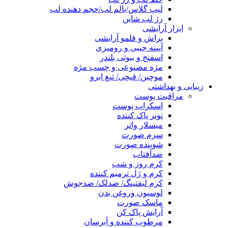
لیپ گلاس/بالم لب/حجم دهنده لب
رژ لب شاین
ابزار آرایشی
براش و قلمو آرایشی
آیینه جیبی و رومیزی
اسفنج و بیوتی بلندر
مژه مصنوعی و چسب مژه
موچین/ قیچی/ تیغ ابرو
زیبایی و بهداشتی
مراقبت پوست
اسکراب پوست
تونر پاک کننده
میسلار واتر
سرم صورت
شوینده صورت
ضدآفتاب
کرم روز و شب
کرم و ژل ترمیم کننده
کرم لیفتینگ/ ضدلک/ ضدجوش
لوسیون وروغن بدن
ماسک صورت
آرایش پاک کن
مرطوب کننده و آبرسان