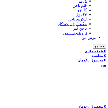
فرمر
قلم ناخن
کلینزر
لاک ژل
لیکوييد ناخن
مگنت/ابزار چندکار
ناخن گیر
نیپر/قیچی ناخن
موس مو
جستجو
0
علاقه مندی
0
مقایسه
0
محصول
0
تومان
منو
0
محصول
0
تومان