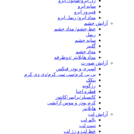
ژل ابرو/صابون ابرو
سایه ابرو
فیبروز ابرو
مداد ابرو/ ریمل ابرو
آرایش چشم
خط چشم/ مداد چشم
ریمل
سایه چشم
گلیتر
مداد چشم
مداد هایلایتر /دوطرفه
آرایش صورت
اسپری و پودر فیکس
بی بی کرم/سی سی کرم/دی دی کرم
پنکک
رژگونه
قطره احیا
کانسیلر/پرایمر/کانتور
کرم پودر و موس آرایشی
هایلایتر
آرایش لب
بالم لب
تینت لب
خط لب و رژ لب