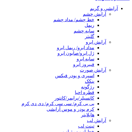
آرایشی و گریم
آرایش چشم
خط چشم/ مداد چشم
ریمل
سایه چشم
گلیتر
آرایش ابرو
مداد ابرو/ ریمل ابرو
ژل ابرو/صابون ابرو
سایه ابرو
فیبروز ابرو
آرایش صورت
اسپری و پودر فیکس
پنکک
رژگونه
قطره احیا
کانسیلر/پرایمر/کانتور
بی بی کرم/ سی سی کرم/ دی دی کرم
کرم پودر و موس آرایشی
هایلایتر
آرایش لب
تینت لب
خط لب و رژ لب