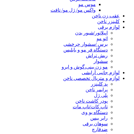
موس مو
واکس مو/ ژل مو/ تافت
عقب زن ناخن
کلینزر ناخن
لوازم برقی
اپیلاتور/شیور بدن
اتو مو
برس /سشوار چرخشی
دستگاه فر مو و بابلیس
ریش تراش
سشوار
مو زن بینی،گوش و ابرو
لوازم جانبی آرایشی
لوازم و متریال تخصصی ناخن
پد کلینزر
پرایمر ناخن
پلی ژل
پودر کاشت ناخن
تاپ کات/تاپ مات
دستگاه یو وی
رابر بیس
سوهان برقی
ضدقارچ