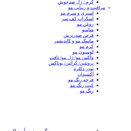
کرم / ژل ضدجوش
مراقبت و زیبایی مو
اسپری و سرم مو
اسکراب کف سر
روغن مو
شامپو
قرص ضدریزش
ماسک مو و کاندیشنر
کرم مو
لوسیون مو
واکس مو/ ژل مو/ تافت
پروتئین/ کراتین/ بوتاکس
پودر دکلره
اکسیدان
فرچه رنگ مو
کیت رنگ مو
رنگ مو
رنگ مو بدون آمونیاک