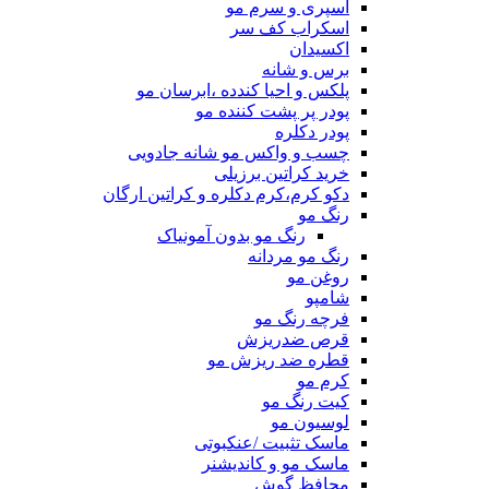
اسپری و سرم مو
اسکراب کف سر
اکسیدان
برس و شانه
پلکس و احیا کندده ،ابرسان مو
پودر پر پشت کننده مو
پودر دکلره
چسب و واکس مو شانه جادویی
خرید کراتین برزیلی
دکو کرم،کرم دکلره و کراتین ارگان
رنگ مو
رنگ مو بدون آمونیاک
رنگ مو مردانه
روغن مو
شامپو
فرچه رنگ مو
قرص ضدریزش
قطره ضد ریزش مو
کرم مو
کیت رنگ مو
لوسیون مو
ماسک تثبیت /عنکبوتی
ماسک مو و کاندیشنر
محافظ گوش