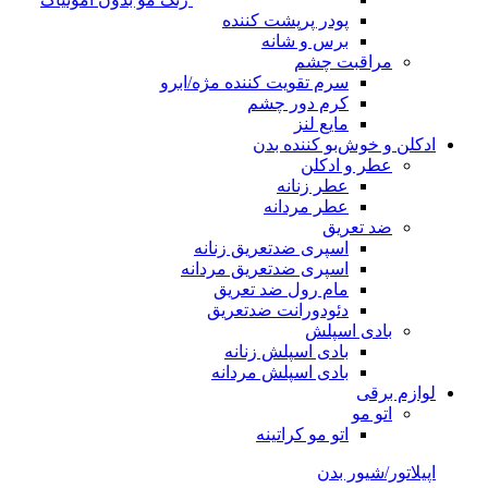
پودر پرپشت کننده
برس و شانه
مراقبت چشم
سرم تقویت کننده مژه/ابرو
کرم دور چشم
مایع لنز
ادکلن و خوش‌بو کننده بدن
عطر و ادکلن
عطر زنانه
عطر مردانه
ضد تعریق
اسپری ضدتعریق زنانه
اسپری ضدتعریق مردانه
مام رول ضد تعریق
دئودورانت ضدتعریق
بادی اسپلش
بادی اسپلش زنانه
بادی اسپلش مردانه
لوازم برقی
اتو مو
اتو مو کراتینه
اپیلاتور/شیور بدن