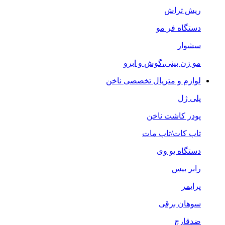
ریش تراش
دستگاه فر مو
سشوار
مو زن بینی،گوش و ابرو
لوازم و متریال تخصصی ناخن
پلی ژل
پودر کاشت ناخن
تاپ کات/تاپ مات
دستگاه یو وی
رابر بیس
پرایمر
سوهان برقی
ضدقارچ