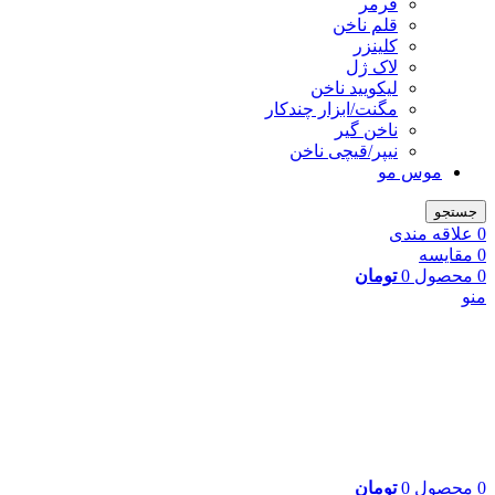
فرمر
قلم ناخن
کلینزر
لاک ژل
لیکوييد ناخن
مگنت/ابزار چندکار
ناخن گیر
نیپر/قیچی ناخن
موس مو
جستجو
0
علاقه مندی
0
مقایسه
0
محصول
0
تومان
منو
0
محصول
0
تومان