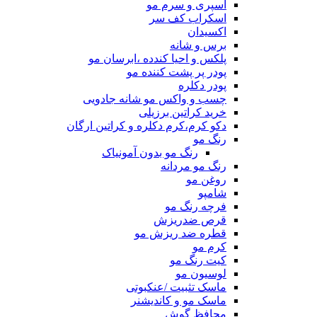
اسپری و سرم مو
اسکراب کف سر
اکسیدان
برس و شانه
پلکس و احیا کندده ،ابرسان مو
پودر پر پشت کننده مو
پودر دکلره
چسب و واکس مو شانه جادویی
خرید کراتین برزیلی
دکو کرم،کرم دکلره و کراتین ارگان
رنگ مو
رنگ مو بدون آمونیاک
رنگ مو مردانه
روغن مو
شامپو
فرچه رنگ مو
قرص ضدریزش
قطره ضد ریزش مو
کرم مو
کیت رنگ مو
لوسیون مو
ماسک تثبیت /عنکبوتی
ماسک مو و کاندیشنر
محافظ گوش