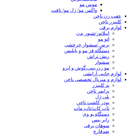
موس مو
واکس مو/ ژل مو/ تافت
عقب زن ناخن
کلینزر ناخن
لوازم برقی
اپیلاتور/شیور بدن
اتو مو
برس /سشوار چرخشی
دستگاه فر مو و بابلیس
ریش تراش
سشوار
مو زن بینی،گوش و ابرو
لوازم جانبی آرایشی
لوازم و متریال تخصصی ناخن
پد کلینزر
پرایمر ناخن
پلی ژل
پودر کاشت ناخن
تاپ کات/تاپ مات
دستگاه یو وی
رابر بیس
سوهان برقی
ضدقارچ