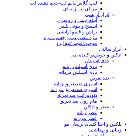
لیپ گلاس/بالم لب/حجم دهنده لب
مربای لب ژله ای
ابزار آرایشی
آیینه جیبی و رومیزی
اسفنج و بیوتی بلندر
براش و قلمو آرایشی
مژه مصنوعی و چسب مژه
موچین/قیچی/تیغ ابرو
ابزار سالنی
ادکلن و خوش‌بو کننده بدن
بادی اسپلش
بادی اسپلش زنانه
بادی اسپلش مردانه
ضد تعریق
اسپری ضدتعریق زنانه
اسپری ضدتعریق مردانه
دئودورانت ضد تعریق
مام رول ضد تعریق
عطر و ادکلن
عطر زنانه
عطر مردانه
پلکس و احیا کننده،ابرسان مو
زیبایی و بهداشتی
مراقبت پوست