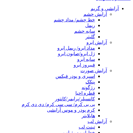
آرایشی و گریم
آرایش چشم
خط چشم/ مداد چشم
ریمل
سایه چشم
گلیتر
آرایش ابرو
مداد ابرو/ ریمل ابرو
ژل ابرو/صابون ابرو
سایه ابرو
فیبروز ابرو
آرایش صورت
اسپری و پودر فیکس
پنکک
رژگونه
قطره احیا
کانسیلر/پرایمر/کانتور
بی بی کرم/ سی سی کرم/ دی دی کرم
کرم پودر و موس آرایشی
هایلایتر
آرایش لب
تینت لب
خط لب و رژ لب