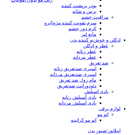
پودر پرپشت کننده
برس و شانه
مراقبت چشم
سرم تقویت کننده مژه/ابرو
کرم دور چشم
مایع لنز
ادکلن و خوش‌بو کننده بدن
عطر و ادکلن
عطر زنانه
عطر مردانه
ضد تعریق
اسپری ضدتعریق زنانه
اسپری ضدتعریق مردانه
مام رول ضد تعریق
دئودورانت ضدتعریق
بادی اسپلش
بادی اسپلش زنانه
بادی اسپلش مردانه
لوازم برقی
اتو مو
اتو مو کراتینه
اپیلاتور/شیور بدن