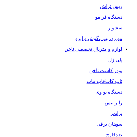
ریش تراش
دستگاه فر مو
سشوار
مو زن بینی،گوش و ابرو
لوازم و متریال تخصصی ناخن
پلی ژل
پودر کاشت ناخن
تاپ کات/تاپ مات
دستگاه یو وی
رابر بیس
پرایمر
سوهان برقی
ضدقارچ