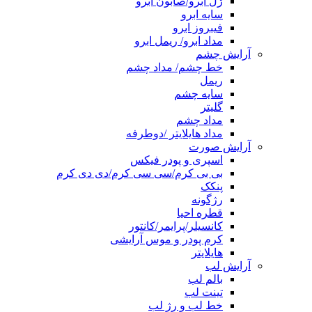
ژل ابرو/صابون ابرو
سایه ابرو
فیبروز ابرو
مداد ابرو/ ریمل ابرو
آرایش چشم
خط چشم/ مداد چشم
ریمل
سایه چشم
گلیتر
مداد چشم
مداد هایلایتر /دوطرفه
آرایش صورت
اسپری و پودر فیکس
بی بی کرم/سی سی کرم/دی دی کرم
پنکک
رژگونه
قطره احیا
کانسیلر/پرایمر/کانتور
کرم پودر و موس آرایشی
هایلایتر
آرایش لب
بالم لب
تینت لب
خط لب و رژ لب