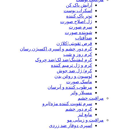
آرایش پاک کن
اسکراب پوست
تونر پاک کننده
ژل اصلاح صورت
سرم صورت
شوینده صورت
ضدآفتاب
قرص تقویتی/کلاژن
کرم دور چشم و اسپری اکسیژن رسان
کرم روز و شب
کرم لیفتینگ/ضد لک/ضد چروک
کرم و ژل ترمیم کننده
کرم/ ژل ضد جوش
لوسیون و روغن بدن
ماسک صورت
مرطوب کننده و آبرسان
مسیلار واتر
مراقبت چشم
سرم تقویت کننده مژه/ابرو
کرم دور چشم
مایع لنز
مراقبت و زیبایی مو
اسپری دوفاز ضد زردی