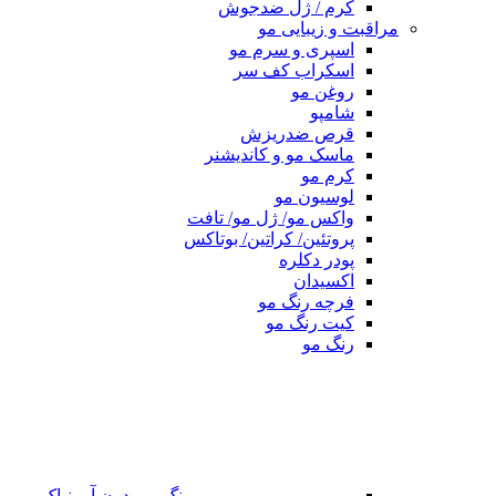
کرم / ژل ضدجوش
مراقبت و زیبایی مو
اسپری و سرم مو
اسکراب کف سر
روغن مو
شامپو
قرص ضدریزش
ماسک مو و کاندیشنر
کرم مو
لوسیون مو
واکس مو/ ژل مو/ تافت
پروتئین/ کراتین/ بوتاکس
پودر دکلره
اکسیدان
فرچه رنگ مو
کیت رنگ مو
رنگ مو
رنگ مو بدون آمونیاک