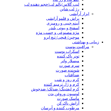
لیپ گلاس/بالم لب/حجم دهنده لب
رژ لب شاین
ابزار آرایشی
براش و قلمو آرایشی
آیینه جیبی و رومیزی
اسفنج و بیوتی بلندر
مژه مصنوعی و چسب مژه
موچین/ قیچی/ تیغ ابرو
زیبایی و بهداشتی
مراقبت پوست
اسکراب پوست
تونر پاک کننده
میسلار واتر
سرم صورت
شوینده صورت
ضدآفتاب
کرم روز و شب
کرم و ژل ترمیم کننده
کرم لیفتینگ/ ضدلک/ ضدجوش
لوسیون وروغن بدن
ماسک صورت
آرایش پاک کن
مرطوب کننده و آبرسان