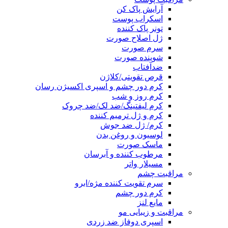
آرایش پاک کن
اسکراب پوست
تونر پاک کننده
ژل اصلاح صورت
سرم صورت
شوینده صورت
ضدآفتاب
قرص تقویتی/کلاژن
کرم دور چشم و اسپری اکسیژن رسان
کرم روز و شب
کرم لیفتینگ/ضد لک/ضد چروک
کرم و ژل ترمیم کننده
کرم/ ژل ضد جوش
لوسیون و روغن بدن
ماسک صورت
مرطوب کننده و آبرسان
مسیلار واتر
مراقبت چشم
سرم تقویت کننده مژه/ابرو
کرم دور چشم
مایع لنز
مراقبت و زیبایی مو
اسپری دوفاز ضد زردی