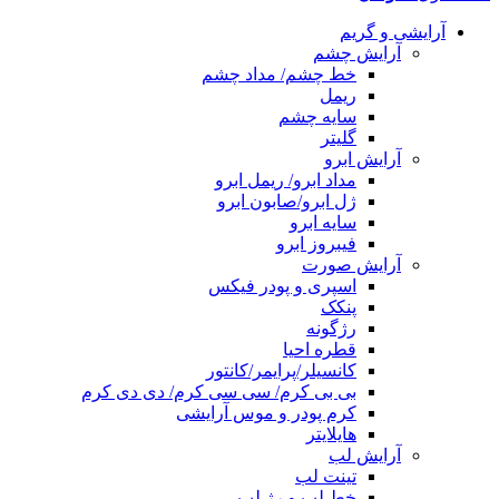
آرایشی و گریم
آرایش چشم
خط چشم/ مداد چشم
ریمل
سایه چشم
گلیتر
آرایش ابرو
مداد ابرو/ ریمل ابرو
ژل ابرو/صابون ابرو
سایه ابرو
فیبروز ابرو
آرایش صورت
اسپری و پودر فیکس
پنکک
رژگونه
قطره احیا
کانسیلر/پرایمر/کانتور
بی بی کرم/ سی سی کرم/ دی دی کرم
کرم پودر و موس آرایشی
هایلایتر
آرایش لب
تینت لب
خط لب و رژ لب