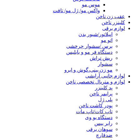
موس مو
واکس مو/ ژل مو/ تافت
عقب زن ناخن
کلینزر ناخن
لوازم برقی
اپیلاتور/شیور بدن
اتو مو
برس /سشوار چرخشی
دستگاه فر مو و بابلیس
ریش تراش
سشوار
مو زن بینی،گوش و ابرو
لوازم جانبی آرایشی
لوازم و متریال تخصصی ناخن
پد کلینزر
پرایمر ناخن
پلی ژل
پودر کاشت ناخن
تاپ کات/تاپ مات
دستگاه یو وی
رابر بیس
سوهان برقی
ضدقارچ