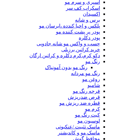
اسپری و سرم مو
اسکراب کف سر
اکسیدان
برس و شانه
پلکس و احیا کندده ،ابرسان مو
پودر پر پشت کننده مو
پودر دکلره
چسب و واکس مو شانه جادویی
خرید کراتین برزیلی
دکو کرم،کرم دکلره و کراتین ارگان
رنگ مو
رنگ مو بدون آمونیاک
رنگ مو مردانه
روغن مو
شامپو
فرچه رنگ مو
قرص ضدریزش
قطره ضد ریزش مو
کرم مو
کیت رنگ مو
لوسیون مو
ماسک تثبیت /عنکبوتی
ماسک مو و کاندیشنر
محافظ گوش