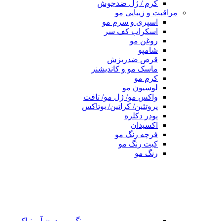
کرم / ژل ضدجوش
مراقبت و زیبایی مو
اسپری و سرم مو
اسکراب کف سر
روغن مو
شامپو
قرص ضدریزش
ماسک مو و کاندیشنر
کرم مو
لوسیون مو
واکس مو/ ژل مو/ تافت
پروتئین/ کراتین/ بوتاکس
پودر دکلره
اکسیدان
فرچه رنگ مو
کیت رنگ مو
رنگ مو
رنگ مو بدون آمونیاک