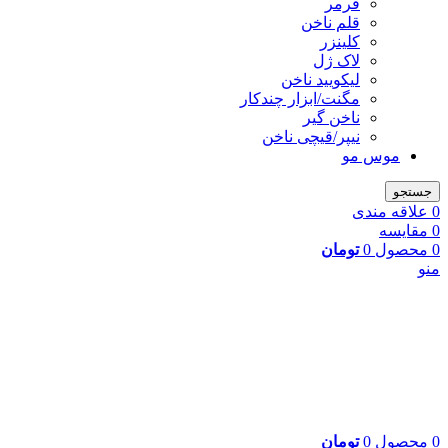
فرمر
قلم ناخن
کلینزر
لاک ژل
لیکوييد ناخن
مگنت/ابزار چندکار
ناخن گیر
نیپر/قیچی ناخن
موس مو
جستجو
0
علاقه مندی
0
مقایسه
0
محصول
0
تومان
منو
0
محصول
0
تومان