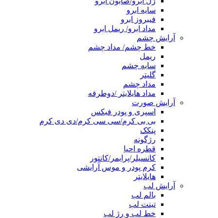
ژل ابرو/صابون ابرو
سایه ابرو
فیبروز ابرو
مداد ابرو/ ریمل ابرو
آرایش چشم
خط چشم/ مداد چشم
ریمل
سایه چشم
گلیتر
مداد چشم
مداد هایلایتر /دوطرفه
آرایش صورت
اسپری و پودر فیکس
بی بی کرم/سی سی کرم/دی دی کرم
پنکک
رژگونه
قطره احیا
کانسیلر/پرایمر/کانتور
کرم پودر و موس آرایشی
هایلایتر
آرایش لب
بالم لب
تینت لب
خط لب و رژ لب