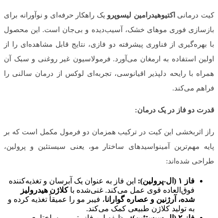
کیت درمانی
اکتیوهیدرامین لیسوپرو
یک راهکار حرفه‌ای و نوآورانه برای
بازسازی فوری موهای خشک، آسیب‌دیده و بی‌جان است. این محصول
با بهره‌گیری از فناوری پیشرفته دو فازی، نتایج قابل مشاهده‌ای را از
اولین استفاده به ارمغان می‌آورد. فرمولاسیون غیر روغنی و سبک آن
همراه با رایحه دلپذیر اقیانوسی، تجربه‌ای لوکس از درمان سالنی را
فراهم می‌کند.
قدرت دو فاز در یک درمان:
راز اثربخشی این کیت در ترکیب همزمان دو فرمول مکمل است که بر
پایه مهم‌ترین آمینواسیدهای ساختار مو، یعنی سیستئین و پرولین،
طراحی شده‌اند:
فاز ۱ (ال-پرولین):
این فاز به عنوان یک آبرسان و تغذیه‌کننده
فوق‌العاده قوی عمل می‌کند. غنی‌شده با
کلاژن هیدرولیز
شده، آرژنین و عصاره گوارانا
، فیبر مو را عمیقاً تغذیه کرده و
به تولید کلاژن طبیعی کمک می‌کند.
فاز ۲ (ال-سیستئین):
وظیفه این فاز، ترمیم ساختاری،