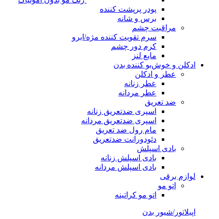
پودر پرپشت کننده
برس و شانه
مراقبت چشم
سرم تقویت کننده مژه/ابرو
کرم دور چشم
مایع لنز
ادکلن و خوش‌بو کننده بدن
عطر و ادکلن
عطر زنانه
عطر مردانه
ضد تعریق
اسپری ضدتعریق زنانه
اسپری ضدتعریق مردانه
مام رول ضد تعریق
دئودورانت ضدتعریق
بادی اسپلش
بادی اسپلش زنانه
بادی اسپلش مردانه
لوازم برقی
اتو مو
اتو مو کراتینه
اپیلاتور/شیور بدن