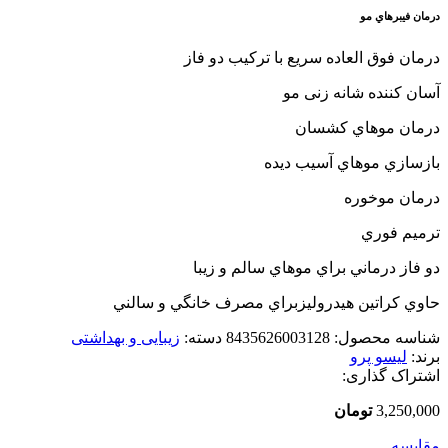
درمان فيبرهاي مو
درمان فوق العاده سریع با ترکیب دو فاز
آسان کننده شانه زنی مو
درمان موهاي کشسان
بازسازي موهاي آسيب ديده
درمان موخوره
ترميم فوري
دو فاز درماني براي موهاي سالم و زيبا
حاوي کراتين هيدروليزبراي مصرف خانگي و سالني
شناسه محصول:
8435626003128
دسته:
زیبایی و بهداشتی
برند:
لیسو پرو
اشتراک گذاری:
3,250,000
تومان
مقایسه