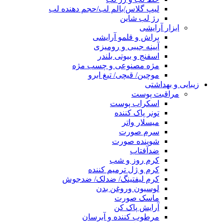
لیپ گلاس/بالم لب/حجم دهنده لب
رژ لب شاین
ابزار آرایشی
براش و قلمو آرایشی
آیینه جیبی و رومیزی
اسفنج و بیوتی بلندر
مژه مصنوعی و چسب مژه
موچین/ قیچی/ تیغ ابرو
زیبایی و بهداشتی
مراقبت پوست
اسکراب پوست
تونر پاک کننده
میسلار واتر
سرم صورت
شوینده صورت
ضدآفتاب
کرم روز و شب
کرم و ژل ترمیم کننده
کرم لیفتینگ/ ضدلک/ ضدجوش
لوسیون وروغن بدن
ماسک صورت
آرایش پاک کن
مرطوب کننده و آبرسان