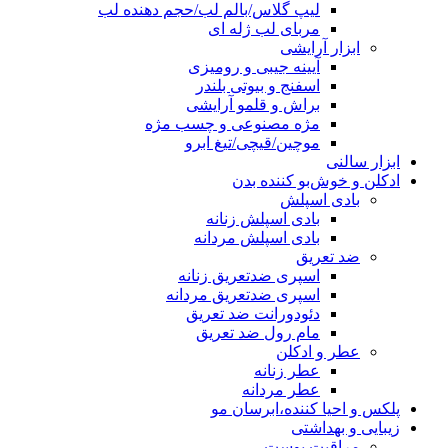
لیپ گلاس/بالم لب/حجم دهنده لب
مربای لب ژله ای
ابزار آرایشی
آیینه جیبی و رومیزی
اسفنج و بیوتی بلندر
براش و قلمو آرایشی
مژه مصنوعی و چسب مژه
موچین/قیچی/تیغ ابرو
ابزار سالنی
ادکلن و خوش‌بو کننده بدن
بادی اسپلش
بادی اسپلش زنانه
بادی اسپلش مردانه
ضد تعریق
اسپری ضدتعریق زنانه
اسپری ضدتعریق مردانه
دئودورانت ضد تعریق
مام رول ضد تعریق
عطر و ادکلن
عطر زنانه
عطر مردانه
پلکس و احیا کننده،ابرسان مو
زیبایی و بهداشتی
مراقبت پوست