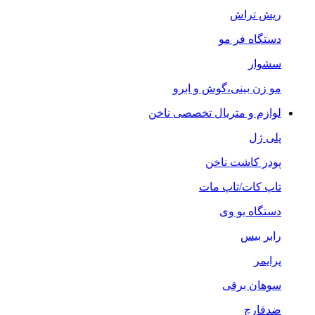
ریش تراش
دستگاه فر مو
سشوار
مو زن بینی،گوش و ابرو
لوازم و متریال تخصصی ناخن
پلی ژل
پودر کاشت ناخن
تاپ کات/تاپ مات
دستگاه یو وی
رابر بیس
پرایمر
سوهان برقی
ضدقارچ