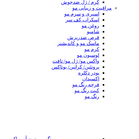
کرم / ژل ضدجوش
مراقبت و زیبایی مو
اسپری و سرم مو
اسکراب کف سر
روغن مو
شامپو
قرص ضدریزش
ماسک مو و کاندیشنر
کرم مو
لوسیون مو
واکس مو/ ژل مو/ تافت
پروتئین/ کراتین/ بوتاکس
پودر دکلره
اکسیدان
فرچه رنگ مو
کیت رنگ مو
رنگ مو
رنگ مو بدون آمونیاک