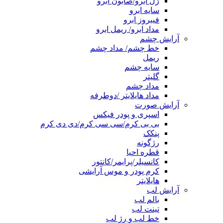
ژل ابرو/صابون ابرو
سایه ابرو
فیبروز ابرو
مداد ابرو/ ریمل ابرو
آرایش چشم
خط چشم/ مداد چشم
ریمل
سایه چشم
گلیتر
مداد چشم
مداد هایلایتر /دوطرفه
آرایش صورت
اسپری و پودر فیکس
بی بی کرم/سی سی کرم/دی دی کرم
پنکک
رژگونه
قطره احیا
کانسیلر/پرایمر/کانتور
کرم پودر و موس آرایشی
هایلایتر
آرایش لب
بالم لب
تینت لب
خط لب و رژ لب