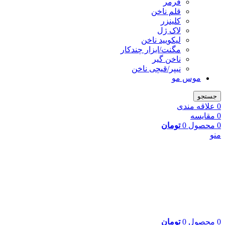
فرمر
قلم ناخن
کلینزر
لاک ژل
لیکوييد ناخن
مگنت/ابزار چندکار
ناخن گیر
نیپر/قیچی ناخن
موس مو
جستجو
0
علاقه مندی
0
مقایسه
0
محصول
0
تومان
منو
0
محصول
0
تومان