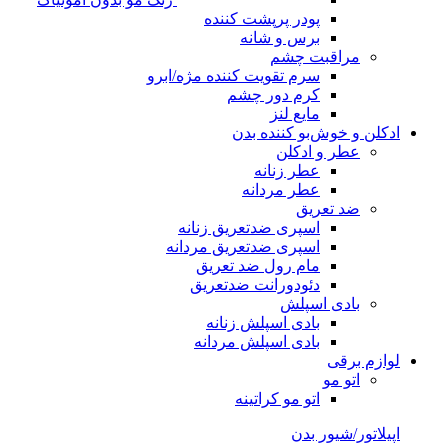
پودر پرپشت کننده
برس و شانه
مراقبت چشم
سرم تقویت کننده مژه/ابرو
کرم دور چشم
مایع لنز
ادکلن و خوش‌بو کننده بدن
عطر و ادکلن
عطر زنانه
عطر مردانه
ضد تعریق
اسپری ضدتعریق زنانه
اسپری ضدتعریق مردانه
مام رول ضد تعریق
دئودورانت ضدتعریق
بادی اسپلش
بادی اسپلش زنانه
بادی اسپلش مردانه
لوازم برقی
اتو مو
اتو مو کراتینه
اپیلاتور/شیور بدن