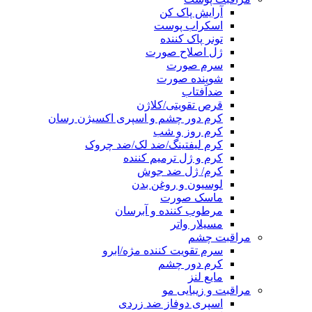
آرایش پاک کن
اسکراب پوست
تونر پاک کننده
ژل اصلاح صورت
سرم صورت
شوینده صورت
ضدآفتاب
قرص تقویتی/کلاژن
کرم دور چشم و اسپری اکسیژن رسان
کرم روز و شب
کرم لیفتینگ/ضد لک/ضد چروک
کرم و ژل ترمیم کننده
کرم/ ژل ضد جوش
لوسیون و روغن بدن
ماسک صورت
مرطوب کننده و آبرسان
مسیلار واتر
مراقبت چشم
سرم تقویت کننده مژه/ابرو
کرم دور چشم
مایع لنز
مراقبت و زیبایی مو
اسپری دوفاز ضد زردی