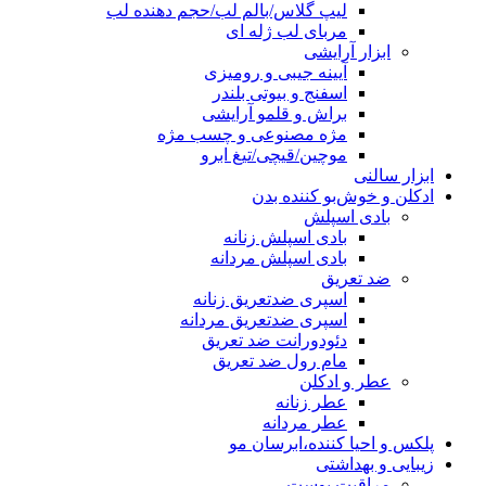
لیپ گلاس/بالم لب/حجم دهنده لب
مربای لب ژله ای
ابزار آرایشی
آیینه جیبی و رومیزی
اسفنج و بیوتی بلندر
براش و قلمو آرایشی
مژه مصنوعی و چسب مژه
موچین/قیچی/تیغ ابرو
ابزار سالنی
ادکلن و خوش‌بو کننده بدن
بادی اسپلش
بادی اسپلش زنانه
بادی اسپلش مردانه
ضد تعریق
اسپری ضدتعریق زنانه
اسپری ضدتعریق مردانه
دئودورانت ضد تعریق
مام رول ضد تعریق
عطر و ادکلن
عطر زنانه
عطر مردانه
پلکس و احیا کننده،ابرسان مو
زیبایی و بهداشتی
مراقبت پوست