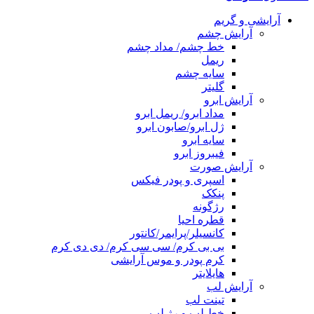
آرایشی و گریم
آرایش چشم
خط چشم/ مداد چشم
ریمل
سایه چشم
گلیتر
آرایش ابرو
مداد ابرو/ ریمل ابرو
ژل ابرو/صابون ابرو
سایه ابرو
فیبروز ابرو
آرایش صورت
اسپری و پودر فیکس
پنکک
رژگونه
قطره احیا
کانسیلر/پرایمر/کانتور
بی بی کرم/ سی سی کرم/ دی دی کرم
کرم پودر و موس آرایشی
هایلایتر
آرایش لب
تینت لب
خط لب و رژ لب