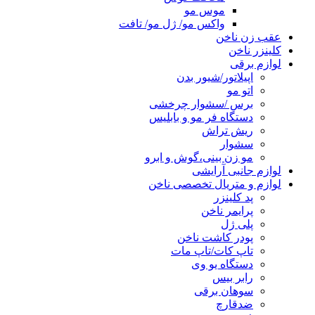
موس مو
واکس مو/ ژل مو/ تافت
عقب زن ناخن
کلینزر ناخن
لوازم برقی
اپیلاتور/شیور بدن
اتو مو
برس /سشوار چرخشی
دستگاه فر مو و بابلیس
ریش تراش
سشوار
مو زن بینی،گوش و ابرو
لوازم جانبی آرایشی
لوازم و متریال تخصصی ناخن
پد کلینزر
پرایمر ناخن
پلی ژل
پودر کاشت ناخن
تاپ کات/تاپ مات
دستگاه یو وی
رابر بیس
سوهان برقی
ضدقارچ