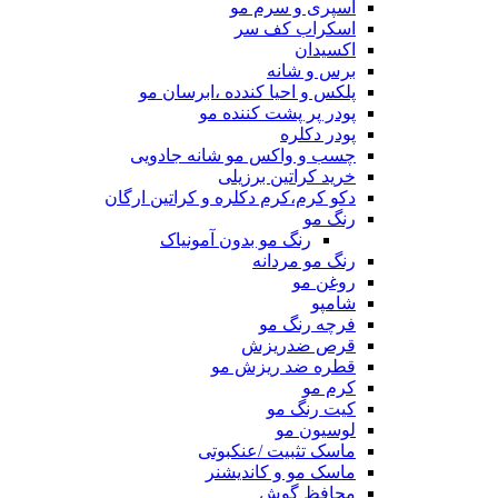
اسپری و سرم مو
اسکراب کف سر
اکسیدان
برس و شانه
پلکس و احیا کندده ،ابرسان مو
پودر پر پشت کننده مو
پودر دکلره
چسب و واکس مو شانه جادویی
خرید کراتین برزیلی
دکو کرم،کرم دکلره و کراتین ارگان
رنگ مو
رنگ مو بدون آمونیاک
رنگ مو مردانه
روغن مو
شامپو
فرچه رنگ مو
قرص ضدریزش
قطره ضد ریزش مو
کرم مو
کیت رنگ مو
لوسیون مو
ماسک تثبیت /عنکبوتی
ماسک مو و کاندیشنر
محافظ گوش