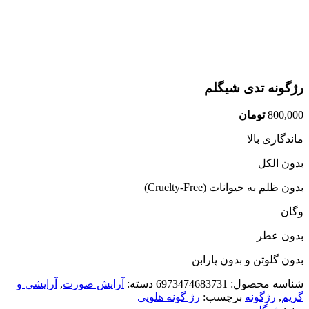
رژگونه تدی شیگلم
800,000
تومان
ماندگاری بالا
بدون الکل
بدون ظلم به حیوانات (Cruelty-Free)
وگان
بدون عطر
بدون گلوتن و بدون پارابن
شناسه محصول:
6973474683731
دسته:
آرایش صورت
,
آرایشی و
گریم
,
رژگونه
برچسب:
رژ گونه هلویی