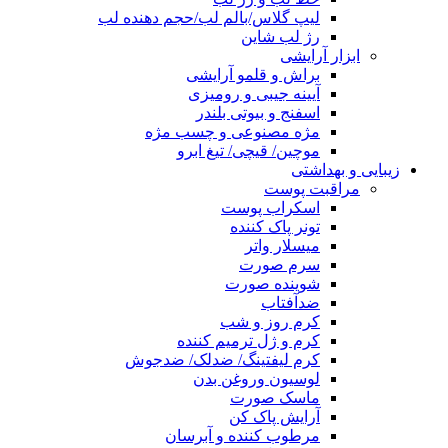
لیپ گلاس/بالم لب/حجم دهنده لب
رژ لب شاین
ابزار آرایشی
براش و قلمو آرایشی
آیینه جیبی و رومیزی
اسفنج و بیوتی بلندر
مژه مصنوعی و چسب مژه
موچین/ قیچی/ تیغ ابرو
زیبایی و بهداشتی
مراقبت پوست
اسکراب پوست
تونر پاک کننده
میسلار واتر
سرم صورت
شوینده صورت
ضدآفتاب
کرم روز و شب
کرم و ژل ترمیم کننده
کرم لیفتینگ/ ضدلک/ ضدجوش
لوسیون وروغن بدن
ماسک صورت
آرایش پاک کن
مرطوب کننده و آبرسان