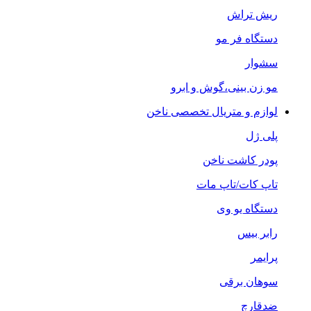
ریش تراش
دستگاه فر مو
سشوار
مو زن بینی،گوش و ابرو
لوازم و متریال تخصصی ناخن
پلی ژل
پودر کاشت ناخن
تاپ کات/تاپ مات
دستگاه یو وی
رابر بیس
پرایمر
سوهان برقی
ضدقارچ