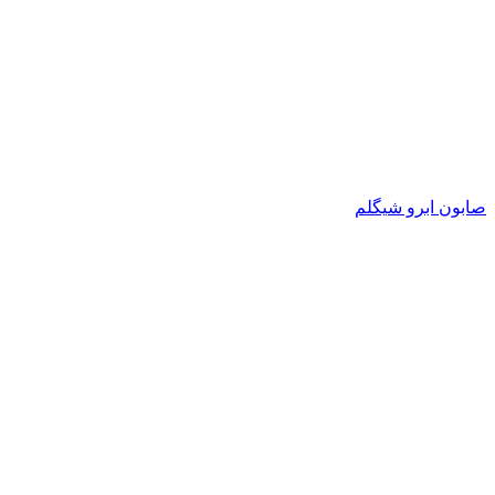
صابون ابرو شیگلم
اتمام موجودی
بزرگنمایی تصویر