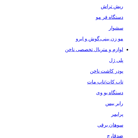
ریش تراش
دستگاه فر مو
سشوار
مو زن بینی،گوش و ابرو
لوازم و متریال تخصصی ناخن
پلی ژل
پودر کاشت ناخن
تاپ کات/تاپ مات
دستگاه یو وی
رابر بیس
پرایمر
سوهان برقی
ضدقارچ