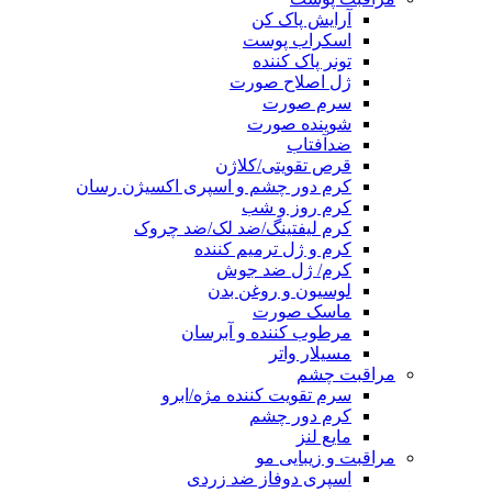
آرایش پاک کن
اسکراب پوست
تونر پاک کننده
ژل اصلاح صورت
سرم صورت
شوینده صورت
ضدآفتاب
قرص تقویتی/کلاژن
کرم دور چشم و اسپری اکسیژن رسان
کرم روز و شب
کرم لیفتینگ/ضد لک/ضد چروک
کرم و ژل ترمیم کننده
کرم/ ژل ضد جوش
لوسیون و روغن بدن
ماسک صورت
مرطوب کننده و آبرسان
مسیلار واتر
مراقبت چشم
سرم تقویت کننده مژه/ابرو
کرم دور چشم
مایع لنز
مراقبت و زیبایی مو
اسپری دوفاز ضد زردی