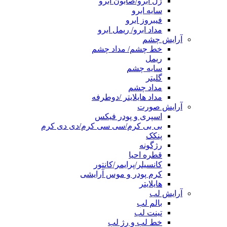
ژل ابرو/صابون ابرو
سایه ابرو
فیبروز ابرو
مداد ابرو/ ریمل ابرو
آرایش چشم
خط چشم/ مداد چشم
ریمل
سایه چشم
گلیتر
مداد چشم
مداد هایلایتر /دوطرفه
آرایش صورت
اسپری و پودر فیکس
بی بی کرم/سی سی کرم/دی دی کرم
پنکک
رژگونه
قطره احیا
کانسیلر/پرایمر/کانتور
کرم پودر و موس آرایشی
هایلایتر
آرایش لب
بالم لب
تینت لب
خط لب و رژ لب