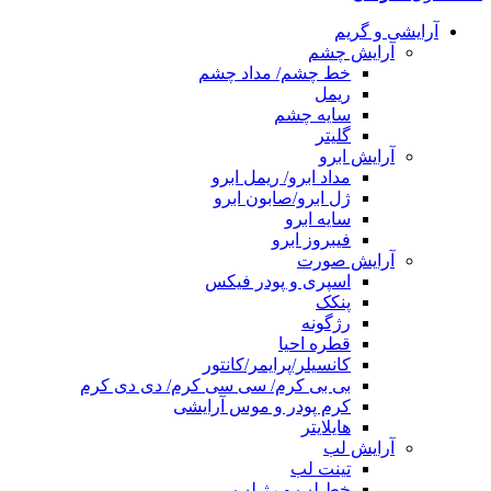
آرایشی و گریم
آرایش چشم
خط چشم/ مداد چشم
ریمل
سایه چشم
گلیتر
آرایش ابرو
مداد ابرو/ ریمل ابرو
ژل ابرو/صابون ابرو
سایه ابرو
فیبروز ابرو
آرایش صورت
اسپری و پودر فیکس
پنکک
رژگونه
قطره احیا
کانسیلر/پرایمر/کانتور
بی بی کرم/ سی سی کرم/ دی دی کرم
کرم پودر و موس آرایشی
هایلایتر
آرایش لب
تینت لب
خط لب و رژ لب