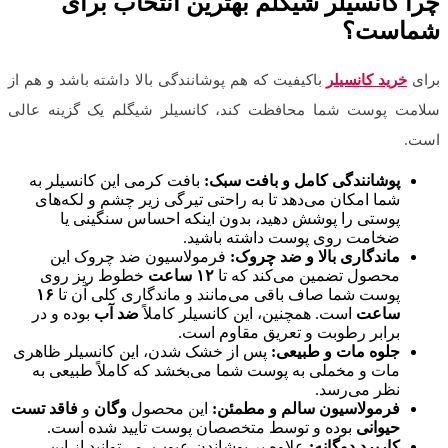
چرا کانسیلر شیگلم بهترین انتخاب برای
شماست؟
برای
خرید کانسیلر
باکیفیت که هم پوشانندگی بالا داشته باشد و هم از
سلامت پوست شما محافظت کند، کانسیلر شیگلم یک گزینه عالی
است.
پوشانندگی کامل و بافت سبک:
بافت کرمی این کانسیلر به
شما امکان می‌دهد تا به راحتی تیرگی زیر چشم و لکه‌های
پوستی را پوشش دهید، بدون اینکه احساس سنگینی یا
ضخامت روی پوست داشته باشید.
ماندگاری بالا و ضد چروک:
فرمولاسیون ضد چروک این
محصول تضمین می‌کند که تا
۱۲ ساعت
خطوط ریز روی
پوست شما صاف باقی می‌مانند و ماندگاری کلی آن تا
۱۶
ساعت
است. همچنین، این کانسیلر کاملاً
ضد آب
بوده و در
برابر رطوبت و تعریق مقاوم است.
جلوه مات و طبیعی:
پس از خشک شدن، این کانسیلر ظاهری
مات و مخملی به پوست شما می‌بخشد که کاملاً طبیعی به
نظر می‌رسد.
فرمولاسیون سالم و مطمئن:
این محصول
وگان
و
فاقد تست
حیوانی
بوده و توسط متخصصان پوست تایید شده است.
کاربرد دوگانه:
علاوه بر پوشاندن عیوب، می‌توانید از این