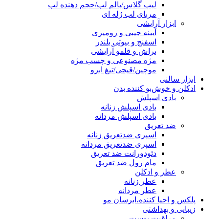
لیپ گلاس/بالم لب/حجم دهنده لب
مربای لب ژله ای
ابزار آرایشی
آیینه جیبی و رومیزی
اسفنج و بیوتی بلندر
براش و قلمو آرایشی
مژه مصنوعی و چسب مژه
موچین/قیچی/تیغ ابرو
ابزار سالنی
ادکلن و خوش‌بو کننده بدن
بادی اسپلش
بادی اسپلش زنانه
بادی اسپلش مردانه
ضد تعریق
اسپری ضدتعریق زنانه
اسپری ضدتعریق مردانه
دئودورانت ضد تعریق
مام رول ضد تعریق
عطر و ادکلن
عطر زنانه
عطر مردانه
پلکس و احیا کننده،ابرسان مو
زیبایی و بهداشتی
مراقبت پوست