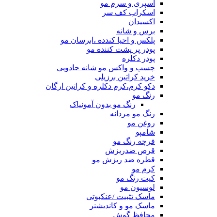
اسپری و سرم مو
اسکراب کف سر
اکسیدان
برس و شانه
پلکس و احیا کندده ،ابرسان مو
پودر پر پشت کننده مو
پودر دکلره
چسب و واکس مو شانه جادویی
خرید کراتین برزیلی
دکو کرم،کرم دکلره و کراتین ارگان
رنگ مو
رنگ مو بدون آمونیاک
رنگ مو مردانه
روغن مو
شامپو
فرچه رنگ مو
قرص ضدریزش
قطره ضد ریزش مو
کرم مو
کیت رنگ مو
لوسیون مو
ماسک تثبیت /عنکبوتی
ماسک مو و کاندیشنر
محافظ گوش