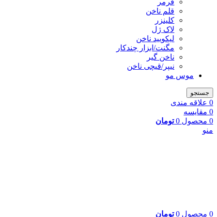
فرمر
قلم ناخن
کلینزر
لاک ژل
لیکوييد ناخن
مگنت/ابزار چندکار
ناخن گیر
نیپر/قیچی ناخن
موس مو
جستجو
0
علاقه مندی
0
مقایسه
0
محصول
0
تومان
منو
0
محصول
0
تومان