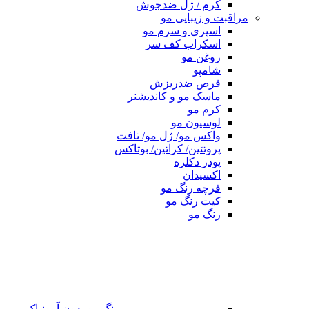
کرم / ژل ضدجوش
مراقبت و زیبایی مو
اسپری و سرم مو
اسکراب کف سر
روغن مو
شامپو
قرص ضدریزش
ماسک مو و کاندیشنر
کرم مو
لوسیون مو
واکس مو/ ژل مو/ تافت
پروتئین/ کراتین/ بوتاکس
پودر دکلره
اکسیدان
فرچه رنگ مو
کیت رنگ مو
رنگ مو
رنگ مو بدون آمونیاک