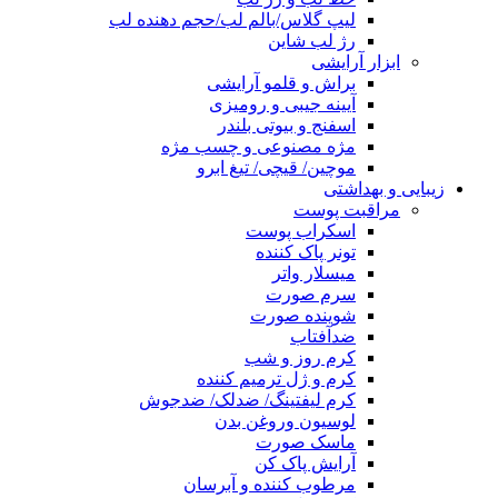
لیپ گلاس/بالم لب/حجم دهنده لب
رژ لب شاین
ابزار آرایشی
براش و قلمو آرایشی
آیینه جیبی و رومیزی
اسفنج و بیوتی بلندر
مژه مصنوعی و چسب مژه
موچین/ قیچی/ تیغ ابرو
زیبایی و بهداشتی
مراقبت پوست
اسکراب پوست
تونر پاک کننده
میسلار واتر
سرم صورت
شوینده صورت
ضدآفتاب
کرم روز و شب
کرم و ژل ترمیم کننده
کرم لیفتینگ/ ضدلک/ ضدجوش
لوسیون وروغن بدن
ماسک صورت
آرایش پاک کن
مرطوب کننده و آبرسان