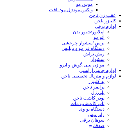
موس مو
واکس مو/ ژل مو/ تافت
عقب زن ناخن
کلینزر ناخن
لوازم برقی
اپیلاتور/شیور بدن
اتو مو
برس /سشوار چرخشی
دستگاه فر مو و بابلیس
ریش تراش
سشوار
مو زن بینی،گوش و ابرو
لوازم جانبی آرایشی
لوازم و متریال تخصصی ناخن
پد کلینزر
پرایمر ناخن
پلی ژل
پودر کاشت ناخن
تاپ کات/تاپ مات
دستگاه یو وی
رابر بیس
سوهان برقی
ضدقارچ