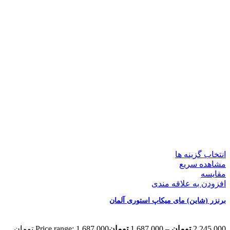
انتخاب گزینه ها
مشاهده سریع
مقایسه
افزودن به علاقه مندی
برنزر (شاین) مای میکاپ استوری آلمان
2,245,000
تومان
–
1,687,000
تومان
Price range: 1,687,000 تومان