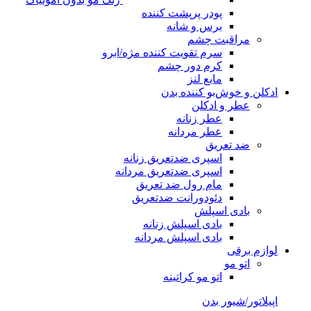
پودر پرپشت کننده
برس و شانه
مراقبت چشم
سرم تقویت کننده مژه/ابرو
کرم دور چشم
مایع لنز
ادکلن و خوش‌بو کننده بدن
عطر و ادکلن
عطر زنانه
عطر مردانه
ضد تعریق
اسپری ضدتعریق زنانه
اسپری ضدتعریق مردانه
مام رول ضد تعریق
دئودورانت ضدتعریق
بادی اسپلش
بادی اسپلش زنانه
بادی اسپلش مردانه
لوازم برقی
اتو مو
اتو مو کراتینه
اپیلاتور/شیور بدن