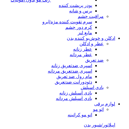
پودر پرپشت کننده
برس و شانه
مراقبت چشم
سرم تقویت کننده مژه/ابرو
کرم دور چشم
مایع لنز
ادکلن و خوش‌بو کننده بدن
عطر و ادکلن
عطر زنانه
عطر مردانه
ضد تعریق
اسپری ضدتعریق زنانه
اسپری ضدتعریق مردانه
مام رول ضد تعریق
دئودورانت ضدتعریق
بادی اسپلش
بادی اسپلش زنانه
بادی اسپلش مردانه
لوازم برقی
اتو مو
اتو مو کراتینه
اپیلاتور/شیور بدن