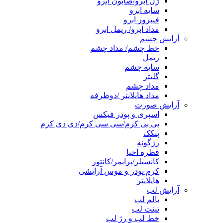
ژل ابرو/صابون ابرو
سایه ابرو
فیبروز ابرو
مداد ابرو/ ریمل ابرو
آرایش چشم
خط چشم/ مداد چشم
ریمل
سایه چشم
گلیتر
مداد چشم
مداد هایلایتر /دوطرفه
آرایش صورت
اسپری و پودر فیکس
بی بی کرم/سی سی کرم/دی دی کرم
پنکک
رژگونه
قطره احیا
کانسیلر/پرایمر/کانتور
کرم پودر و موس آرایشی
هایلایتر
آرایش لب
بالم لب
تینت لب
خط لب و رژ لب