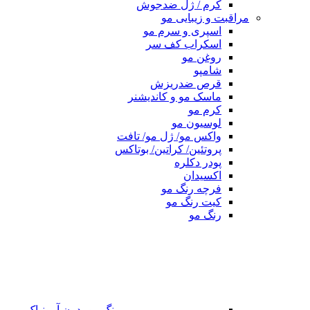
کرم / ژل ضدجوش
مراقبت و زیبایی مو
اسپری و سرم مو
اسکراب کف سر
روغن مو
شامپو
قرص ضدریزش
ماسک مو و کاندیشنر
کرم مو
لوسیون مو
واکس مو/ ژل مو/ تافت
پروتئین/ کراتین/ بوتاکس
پودر دکلره
اکسیدان
فرچه رنگ مو
کیت رنگ مو
رنگ مو
رنگ مو بدون آمونیاک