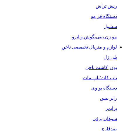
ریش تراش
دستگاه فر مو
سشوار
مو زن بینی،گوش و ابرو
لوازم و متریال تخصصی ناخن
پلی ژل
پودر کاشت ناخن
تاپ کات/تاپ مات
دستگاه یو وی
رابر بیس
پرایمر
سوهان برقی
ضدقارچ