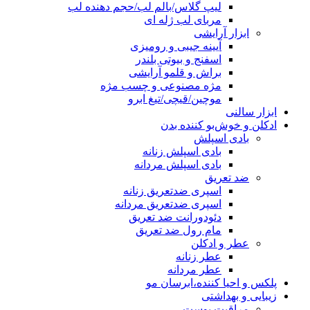
لیپ گلاس/بالم لب/حجم دهنده لب
مربای لب ژله ای
ابزار آرایشی
آیینه جیبی و رومیزی
اسفنج و بیوتی بلندر
براش و قلمو آرایشی
مژه مصنوعی و چسب مژه
موچین/قیچی/تیغ ابرو
ابزار سالنی
ادکلن و خوش‌بو کننده بدن
بادی اسپلش
بادی اسپلش زنانه
بادی اسپلش مردانه
ضد تعریق
اسپری ضدتعریق زنانه
اسپری ضدتعریق مردانه
دئودورانت ضد تعریق
مام رول ضد تعریق
عطر و ادکلن
عطر زنانه
عطر مردانه
پلکس و احیا کننده،ابرسان مو
زیبایی و بهداشتی
مراقبت پوست