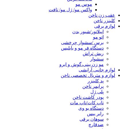
موس مو
واکس مو/ ژل مو/ تافت
عقب زن ناخن
کلینزر ناخن
لوازم برقی
اپیلاتور/شیور بدن
اتو مو
برس /سشوار چرخشی
دستگاه فر مو و بابلیس
ریش تراش
سشوار
مو زن بینی،گوش و ابرو
لوازم جانبی آرایشی
لوازم و متریال تخصصی ناخن
پد کلینزر
پرایمر ناخن
پلی ژل
پودر کاشت ناخن
تاپ کات/تاپ مات
دستگاه یو وی
رابر بیس
سوهان برقی
ضدقارچ