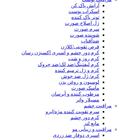
آرایش پاک کن
اسکراب پوست
تونر پاک کننده
ژل اصلاح صورت
سرم صورت
شوینده صورت
ضدآفتاب
قرص تقویتی/کلاژن
کرم دور چشم و اسپری اکسیژن رسان
کرم روز و شب
کرم لیفتینگ/ضد لک/ضد چروک
کرم و ژل ترمیم کننده
کرم/ ژل ضد جوش
لوسیون و روغن بدن
ماسک صورت
مرطوب کننده و آبرسان
مسیلار واتر
مراقبت چشم
سرم تقویت کننده مژه/ابرو
کرم دور چشم
مایع لنز
مراقبت و زیبایی مو
اسپری دوفاز ضد زردی