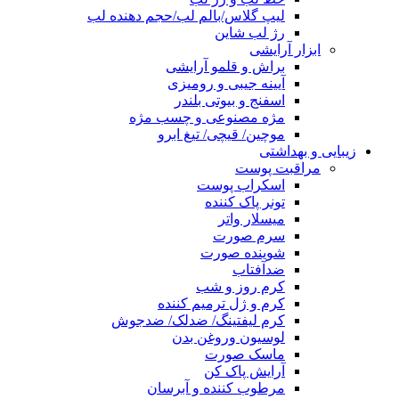
لیپ گلاس/بالم لب/حجم دهنده لب
رژ لب شاین
ابزار آرایشی
براش و قلمو آرایشی
آیینه جیبی و رومیزی
اسفنج و بیوتی بلندر
مژه مصنوعی و چسب مژه
موچین/ قیچی/ تیغ ابرو
زیبایی و بهداشتی
مراقبت پوست
اسکراب پوست
تونر پاک کننده
میسلار واتر
سرم صورت
شوینده صورت
ضدآفتاب
کرم روز و شب
کرم و ژل ترمیم کننده
کرم لیفتینگ/ ضدلک/ ضدجوش
لوسیون وروغن بدن
ماسک صورت
آرایش پاک کن
مرطوب کننده و آبرسان