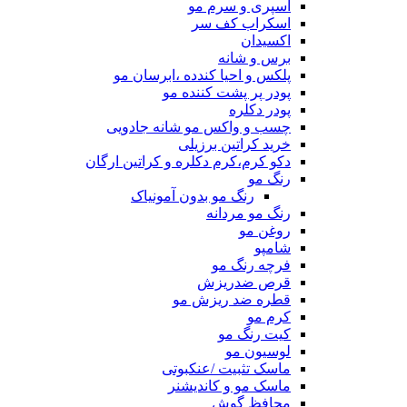
اسپری و سرم مو
اسکراب کف سر
اکسیدان
برس و شانه
پلکس و احیا کندده ،ابرسان مو
پودر پر پشت کننده مو
پودر دکلره
چسب و واکس مو شانه جادویی
خرید کراتین برزیلی
دکو کرم،کرم دکلره و کراتین ارگان
رنگ مو
رنگ مو بدون آمونیاک
رنگ مو مردانه
روغن مو
شامپو
فرچه رنگ مو
قرص ضدریزش
قطره ضد ریزش مو
کرم مو
کیت رنگ مو
لوسیون مو
ماسک تثبیت /عنکبوتی
ماسک مو و کاندیشنر
محافظ گوش