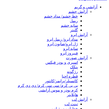
آرایشی و گریم
آرایش چشم
خط چشم/ مداد چشم
ریمل
سایه چشم
گلیتر
آرایش ابرو
مداد ابرو/ ریمل ابرو
ژل ابرو/صابون ابرو
سایه ابرو
فیبروز ابرو
آرایش صورت
اسپری و پودر فیکس
پنکک
رژگونه
قطره احیا
کانسیلر/پرایمر/کانتور
بی بی کرم/ سی سی کرم/ دی دی کرم
کرم پودر و موس آرایشی
هایلایتر
آرایش لب
تینت لب
خط لب و رژ لب