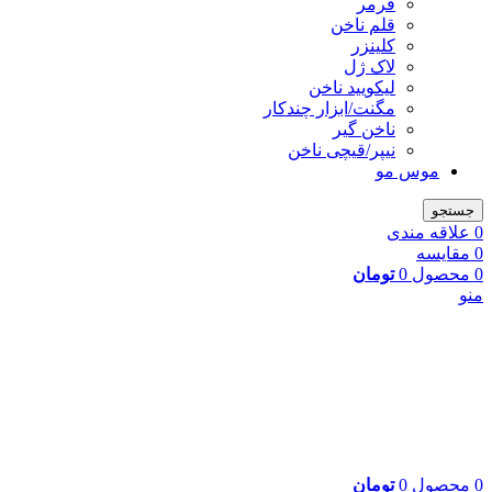
فرمر
قلم ناخن
کلینزر
لاک ژل
لیکوييد ناخن
مگنت/ابزار چندکار
ناخن گیر
نیپر/قیچی ناخن
موس مو
جستجو
0
علاقه مندی
0
مقایسه
0
محصول
0
تومان
منو
0
محصول
0
تومان