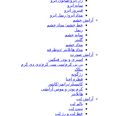
ژل ابرو/صابون ابرو
سایه ابرو
فیبروز ابرو
مداد ابرو/ ریمل ابرو
آرایش چشم
خط چشم/ مداد چشم
ریمل
سایه چشم
گلیتر
مداد چشم
مداد هایلایتر /دوطرفه
آرایش صورت
اسپری و پودر فیکس
بی بی کرم/سی سی کرم/دی دی کرم
پنکک
رژگونه
قطره احیا
کانسیلر/پرایمر/کانتور
کرم پودر و موس آرایشی
هایلایتر
آرایش لب
بالم لب
تینت لب
خط لب و رژ لب