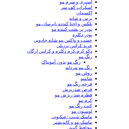
اسپری و سرم مو
اسکراب کف سر
اکسیدان
برس و شانه
پلکس و احیا کندده ،ابرسان مو
پودر پر پشت کننده مو
پودر دکلره
چسب و واکس مو شانه جادویی
خرید کراتین برزیلی
دکو کرم،کرم دکلره و کراتین ارگان
رنگ مو
رنگ مو بدون آمونیاک
رنگ مو مردانه
روغن مو
شامپو
فرچه رنگ مو
قرص ضدریزش
قطره ضد ریزش مو
کرم مو
کیت رنگ مو
لوسیون مو
ماسک تثبیت /عنکبوتی
ماسک مو و کاندیشنر
محافظ گوش