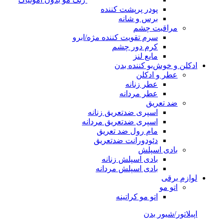
پودر پرپشت کننده
برس و شانه
مراقبت چشم
سرم تقویت کننده مژه/ابرو
کرم دور چشم
مایع لنز
ادکلن و خوش‌بو کننده بدن
عطر و ادکلن
عطر زنانه
عطر مردانه
ضد تعریق
اسپری ضدتعریق زنانه
اسپری ضدتعریق مردانه
مام رول ضد تعریق
دئودورانت ضدتعریق
بادی اسپلش
بادی اسپلش زنانه
بادی اسپلش مردانه
لوازم برقی
اتو مو
اتو مو کراتینه
اپیلاتور/شیور بدن