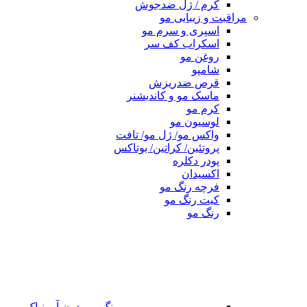
کرم / ژل ضدجوش
مراقبت و زیبایی مو
اسپری و سرم مو
اسکراب کف سر
روغن مو
شامپو
قرص ضدریزش
ماسک مو و کاندیشنر
کرم مو
لوسیون مو
واکس مو/ ژل مو/ تافت
پروتئین/ کراتین/ بوتاکس
پودر دکلره
اکسیدان
فرچه رنگ مو
کیت رنگ مو
رنگ مو
رنگ مو بدون آمونیاک