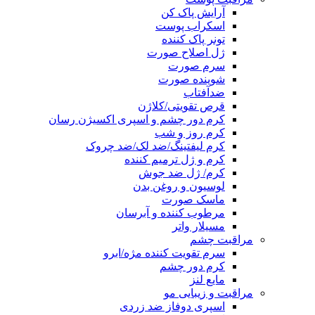
آرایش پاک کن
اسکراب پوست
تونر پاک کننده
ژل اصلاح صورت
سرم صورت
شوینده صورت
ضدآفتاب
قرص تقویتی/کلاژن
کرم دور چشم و اسپری اکسیژن رسان
کرم روز و شب
کرم لیفتینگ/ضد لک/ضد چروک
کرم و ژل ترمیم کننده
کرم/ ژل ضد جوش
لوسیون و روغن بدن
ماسک صورت
مرطوب کننده و آبرسان
مسیلار واتر
مراقبت چشم
سرم تقویت کننده مژه/ابرو
کرم دور چشم
مایع لنز
مراقبت و زیبایی مو
اسپری دوفاز ضد زردی