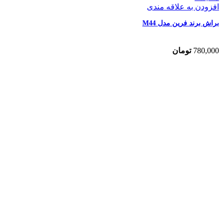
افزودن به علاقه مندی
براش برند فرین مدل M44
780,000
تومان