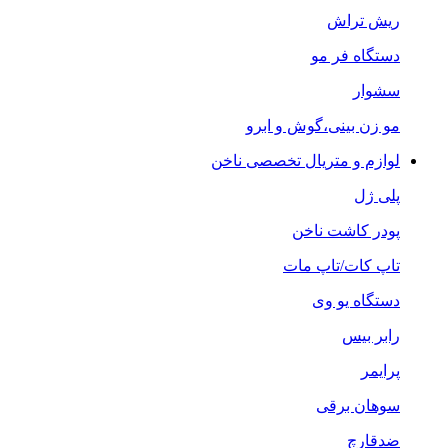
ریش تراش
دستگاه فر مو
سشوار
مو زن بینی،گوش و ابرو
لوازم و متریال تخصصی ناخن
پلی ژل
پودر کاشت ناخن
تاپ کات/تاپ مات
دستگاه یو وی
رابر بیس
پرایمر
سوهان برقی
ضدقارچ