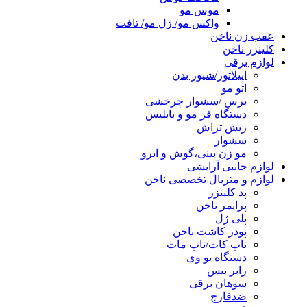
موس مو
واکس مو/ ژل مو/ تافت
عقب زن ناخن
کلینزر ناخن
لوازم برقی
اپیلاتور/شیور بدن
اتو مو
برس /سشوار چرخشی
دستگاه فر مو و بابلیس
ریش تراش
سشوار
مو زن بینی،گوش و ابرو
لوازم جانبی آرایشی
لوازم و متریال تخصصی ناخن
پد کلینزر
پرایمر ناخن
پلی ژل
پودر کاشت ناخن
تاپ کات/تاپ مات
دستگاه یو وی
رابر بیس
سوهان برقی
ضدقارچ