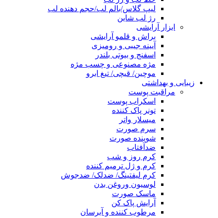
لیپ گلاس/بالم لب/حجم دهنده لب
رژ لب شاین
ابزار آرایشی
براش و قلمو آرایشی
آیینه جیبی و رومیزی
اسفنج و بیوتی بلندر
مژه مصنوعی و چسب مژه
موچین/ قیچی/ تیغ ابرو
زیبایی و بهداشتی
مراقبت پوست
اسکراب پوست
تونر پاک کننده
میسلار واتر
سرم صورت
شوینده صورت
ضدآفتاب
کرم روز و شب
کرم و ژل ترمیم کننده
کرم لیفتینگ/ ضدلک/ ضدجوش
لوسیون وروغن بدن
ماسک صورت
آرایش پاک کن
مرطوب کننده و آبرسان