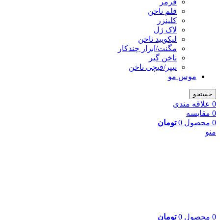
فرمر
قلم ناخن
کلینزر
لاک ژل
لیکوييد ناخن
مگنت/ابزار چندکار
ناخن گیر
نیپر/قیچی ناخن
موس مو
جستجو
0
علاقه مندی
0
مقایسه
0
محصول
0
تومان
منو
0
محصول
0
تومان