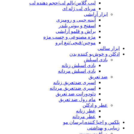
لیپ گلاس/بالم لب/حجم دهنده لب
مربای لب ژله ای
ابزار آرایشی
آیینه جیبی و رومیزی
اسفنج و بیوتی بلندر
براش و قلمو آرایشی
مژه مصنوعی و چسب مژه
موچین/قیچی/تیغ ابرو
ابزار سالنی
ادکلن و خوش‌بو کننده بدن
بادی اسپلش
بادی اسپلش زنانه
بادی اسپلش مردانه
ضد تعریق
اسپری ضدتعریق زنانه
اسپری ضدتعریق مردانه
دئودورانت ضد تعریق
مام رول ضد تعریق
عطر و ادکلن
عطر زنانه
عطر مردانه
پلکس و احیا کننده،ابرسان مو
زیبایی و بهداشتی
مراقبت پوست