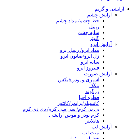
آرایشی و گریم
آرایش چشم
خط چشم/ مداد چشم
ریمل
سایه چشم
گلیتر
آرایش ابرو
مداد ابرو/ ریمل ابرو
ژل ابرو/صابون ابرو
سایه ابرو
فیبروز ابرو
آرایش صورت
اسپری و پودر فیکس
پنکک
رژگونه
قطره احیا
کانسیلر/پرایمر/کانتور
بی بی کرم/ سی سی کرم/ دی دی کرم
کرم پودر و موس آرایشی
هایلایتر
آرایش لب
تینت لب
خط لب و رژ لب