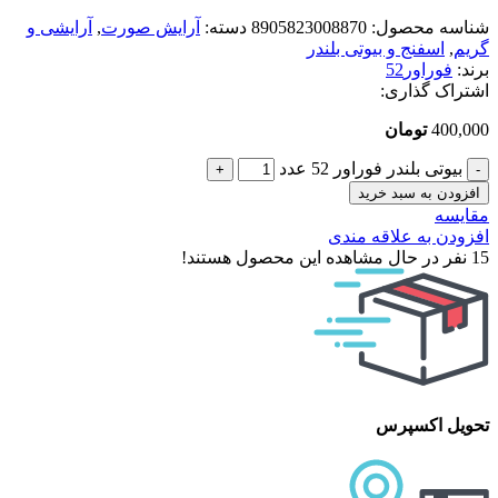
شناسه محصول:
8905823008870
دسته:
آرایش صورت
,
آرایشی و
گریم
,
اسفنج و بیوتی بلندر
برند:
فوراور52
اشتراک گذاری:
400,000
تومان
بیوتی بلندر فوراور 52 عدد
افزودن به سبد خرید
مقایسه
افزودن به علاقه مندی
15
نفر در حال مشاهده این محصول هستند!
تحویل اکسپرس