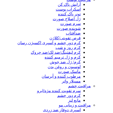
آرایش پاک کن
اسکراب پوست
تونر پاک کننده
ژل اصلاح صورت
سرم صورت
شوینده صورت
ضدآفتاب
قرص تقویتی/کلاژن
کرم دور چشم و اسپری اکسیژن رسان
کرم روز و شب
کرم لیفتینگ/ضد لک/ضد چروک
کرم و ژل ترمیم کننده
کرم/ ژل ضد جوش
لوسیون و روغن بدن
ماسک صورت
مرطوب کننده و آبرسان
مسیلار واتر
مراقبت چشم
سرم تقویت کننده مژه/ابرو
کرم دور چشم
مایع لنز
مراقبت و زیبایی مو
اسپری دوفاز ضد زردی