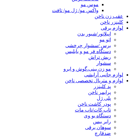
موس مو
واکس مو/ ژل مو/ تافت
عقب زن ناخن
کلینزر ناخن
لوازم برقی
اپیلاتور/شیور بدن
اتو مو
برس /سشوار چرخشی
دستگاه فر مو و بابلیس
ریش تراش
سشوار
مو زن بینی،گوش و ابرو
لوازم جانبی آرایشی
لوازم و متریال تخصصی ناخن
پد کلینزر
پرایمر ناخن
پلی ژل
پودر کاشت ناخن
تاپ کات/تاپ مات
دستگاه یو وی
رابر بیس
سوهان برقی
ضدقارچ