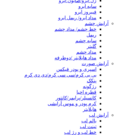
ژل ابرو/صابون ابرو
سایه ابرو
فیبروز ابرو
مداد ابرو/ ریمل ابرو
آرایش چشم
خط چشم/ مداد چشم
ریمل
سایه چشم
گلیتر
مداد چشم
مداد هایلایتر /دوطرفه
آرایش صورت
اسپری و پودر فیکس
بی بی کرم/سی سی کرم/دی دی کرم
پنکک
رژگونه
قطره احیا
کانسیلر/پرایمر/کانتور
کرم پودر و موس آرایشی
هایلایتر
آرایش لب
بالم لب
تینت لب
خط لب و رژ لب