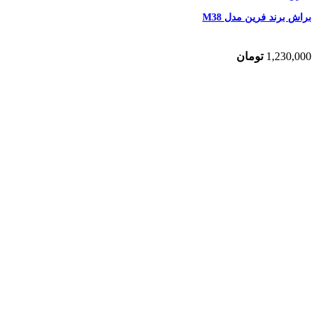
براش برند فرین مدل M38
1,230,000
تومان