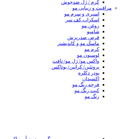
کرم / ژل ضدجوش
مراقبت و زیبایی مو
اسپری و سرم مو
اسکراب کف سر
روغن مو
شامپو
قرص ضدریزش
ماسک مو و کاندیشنر
کرم مو
لوسیون مو
واکس مو/ ژل مو/ تافت
پروتئین/ کراتین/ بوتاکس
پودر دکلره
اکسیدان
فرچه رنگ مو
کیت رنگ مو
رنگ مو
رنگ مو بدون آمونیاک