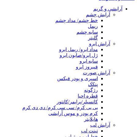
آرایشی و گریم
آرایش چشم
خط چشم/ مداد چشم
ریمل
سایه چشم
گلیتر
آرایش ابرو
مداد ابرو/ ریمل ابرو
ژل ابرو/صابون ابرو
سایه ابرو
فیبروز ابرو
آرایش صورت
اسپری و پودر فیکس
پنکک
رژگونه
قطره احیا
کانسیلر/پرایمر/کانتور
بی بی کرم/ سی سی کرم/ دی دی کرم
کرم پودر و موس آرایشی
هایلایتر
آرایش لب
تینت لب
خط لب و رژ لب