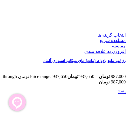
انتخاب گزینه ها
مشاهده سریع
مقایسه
افزودن به علاقه مندی
رژ لب مایع بادوام (مات) مای میکاپ استوری آلمان
987,000
تومان
–
937,650
تومان
Price range: 937,650 تومان through
987,000 تومان
-5%