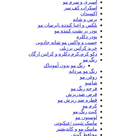
اسپری و سرم مو
اسکراب کف سر
اکسیدان
برس و شانه
پلکس و احیا کندده ،ابرسان مو
پودر پر پشت کننده مو
پودر دکلره
چسب و واکس مو شانه جادویی
خرید کراتین برزیلی
دکو کرم،کرم دکلره و کراتین ارگان
رنگ مو
رنگ مو بدون آمونیاک
رنگ مو مردانه
روغن مو
شامپو
فرچه رنگ مو
قرص ضدریزش
قطره ضد ریزش مو
کرم مو
کیت رنگ مو
لوسیون مو
ماسک تثبیت /عنکبوتی
ماسک مو و کاندیشنر
محافظ گوش