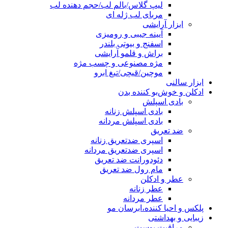
لیپ گلاس/بالم لب/حجم دهنده لب
مربای لب ژله ای
ابزار آرایشی
آیینه جیبی و رومیزی
اسفنج و بیوتی بلندر
براش و قلمو آرایشی
مژه مصنوعی و چسب مژه
موچین/قیچی/تیغ ابرو
ابزار سالنی
ادکلن و خوش‌بو کننده بدن
بادی اسپلش
بادی اسپلش زنانه
بادی اسپلش مردانه
ضد تعریق
اسپری ضدتعریق زنانه
اسپری ضدتعریق مردانه
دئودورانت ضد تعریق
مام رول ضد تعریق
عطر و ادکلن
عطر زنانه
عطر مردانه
پلکس و احیا کننده،ابرسان مو
زیبایی و بهداشتی
مراقبت پوست