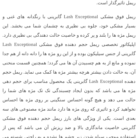
ریمل تاثیرگذار است.
ریمل فوق مشکی Lash Exceptional گابرینی با رنگدانه های غنی و
بسیار مشکی خود، جلوه بی نظیری به چشمان شما می بخشد. این
ریمل مژه ها را بلند و پر کرده و خاصیت حالت دهندگی بی نظیری دارد.
اپلیکاتور تخصصی ریمل حجم دهنده فوق مشکی Lash Exceptional
گابرینی از جنس سیلیکون بوده و از این رو مژه ها را دانه دانه از هم جدا
نموده و مانع از به هم چسبیدن آن ها می گردد؛ همچنین قسمت منحنی
آن، به حالت دادن بیشتر هرچه بیشتر مژه ها کمک می نماید. ریمل حجم
دهنده Lash Exceptional گابرینی یک محصول مناسب برای حجم دهی
مژه ها می باشد که بدون ایجاد چسبندگی تک تک مژه های شما را
حالت می دهد و هیچ گونه احساس سنگینی بر روی مژه ها احساس
نخواهید کرد و تاثیری که روی مژه ها دارد مانند مژه مصنوعی های سه
بعدی است. یکی از ویژگی های بارز ریمل حجم دهنده فوق مشکی
گابرینی خاصیت ماندگاری بالا و ضد ریزش آن می باشد که پس از
استفاده موجب سیاه شدن زیر چشم ها نشده و به راحتی شسته می