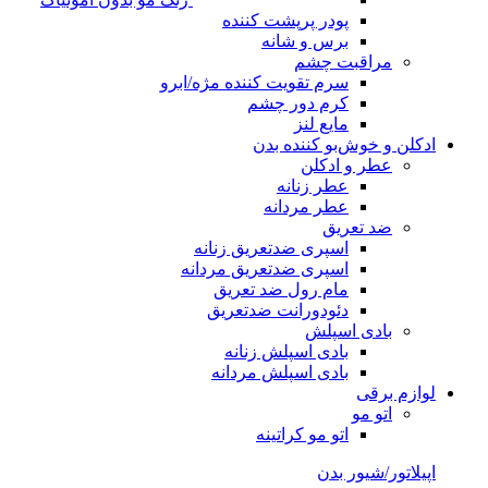
پودر پرپشت کننده
برس و شانه
مراقبت چشم
سرم تقویت کننده مژه/ابرو
کرم دور چشم
مایع لنز
ادکلن و خوش‌بو کننده بدن
عطر و ادکلن
عطر زنانه
عطر مردانه
ضد تعریق
اسپری ضدتعریق زنانه
اسپری ضدتعریق مردانه
مام رول ضد تعریق
دئودورانت ضدتعریق
بادی اسپلش
بادی اسپلش زنانه
بادی اسپلش مردانه
لوازم برقی
اتو مو
اتو مو کراتینه
اپیلاتور/شیور بدن