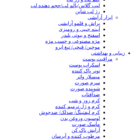
لیپ گلاس/بالم لب/حجم دهنده لب
رژ لب شاین
ابزار آرایشی
براش و قلمو آرایشی
آیینه جیبی و رومیزی
اسفنج و بیوتی بلندر
مژه مصنوعی و چسب مژه
موچین/ قیچی/ تیغ ابرو
زیبایی و بهداشتی
مراقبت پوست
اسکراب پوست
تونر پاک کننده
میسلار واتر
سرم صورت
شوینده صورت
ضدآفتاب
کرم روز و شب
کرم و ژل ترمیم کننده
کرم لیفتینگ/ ضدلک/ ضدجوش
لوسیون وروغن بدن
ماسک صورت
آرایش پاک کن
مرطوب کننده و آبرسان