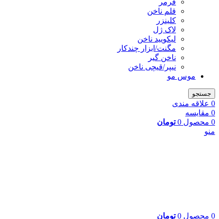
فرمر
قلم ناخن
کلینزر
لاک ژل
لیکوييد ناخن
مگنت/ابزار چندکار
ناخن گیر
نیپر/قیچی ناخن
موس مو
جستجو
0
علاقه مندی
0
مقایسه
0
محصول
0
تومان
منو
0
محصول
0
تومان