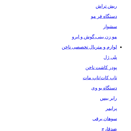
ریش تراش
دستگاه فر مو
سشوار
مو زن بینی،گوش و ابرو
لوازم و متریال تخصصی ناخن
پلی ژل
پودر کاشت ناخن
تاپ کات/تاپ مات
دستگاه یو وی
رابر بیس
پرایمر
سوهان برقی
ضدقارچ