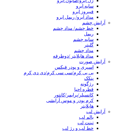
ژل ابرو/صابون ابرو
سایه ابرو
فیبروز ابرو
مداد ابرو/ ریمل ابرو
آرایش چشم
خط چشم/ مداد چشم
ریمل
سایه چشم
گلیتر
مداد چشم
مداد هایلایتر /دوطرفه
آرایش صورت
اسپری و پودر فیکس
بی بی کرم/سی سی کرم/دی دی کرم
پنکک
رژگونه
قطره احیا
کانسیلر/پرایمر/کانتور
کرم پودر و موس آرایشی
هایلایتر
آرایش لب
بالم لب
تینت لب
خط لب و رژ لب