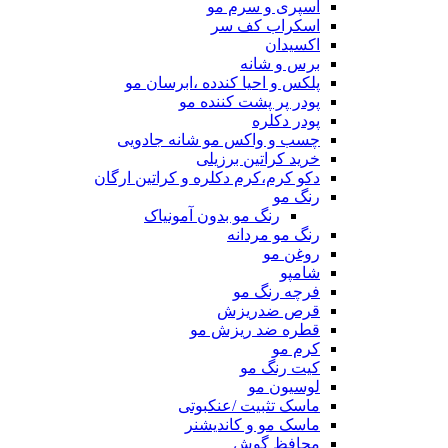
اسپری و سرم مو
اسکراب کف سر
اکسیدان
برس و شانه
پلکس و احیا کندده ،ابرسان مو
پودر پر پشت کننده مو
پودر دکلره
چسب و واکس مو شانه جادویی
خرید کراتین برزیلی
دکو کرم،کرم دکلره و کراتین ارگان
رنگ مو
رنگ مو بدون آمونیاک
رنگ مو مردانه
روغن مو
شامپو
فرچه رنگ مو
قرص ضدریزش
قطره ضد ریزش مو
کرم مو
کیت رنگ مو
لوسیون مو
ماسک تثبیت /عنکبوتی
ماسک مو و کاندیشنر
محافظ گوش