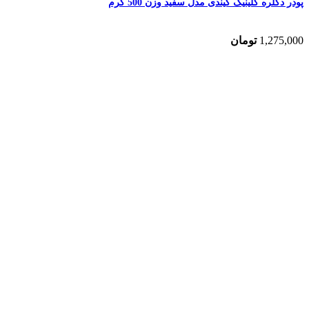
پودر دکلره کلینیک کیندی مدل سفید وزن 500 گرم
1,275,000
تومان