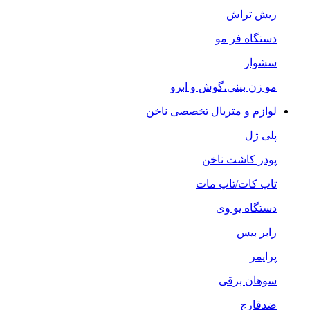
ریش تراش
دستگاه فر مو
سشوار
مو زن بینی،گوش و ابرو
لوازم و متریال تخصصی ناخن
پلی ژل
پودر کاشت ناخن
تاپ کات/تاپ مات
دستگاه یو وی
رابر بیس
پرایمر
سوهان برقی
ضدقارچ