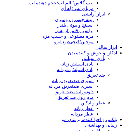
لیپ گلاس/بالم لب/حجم دهنده لب
مربای لب ژله ای
ابزار آرایشی
آیینه جیبی و رومیزی
اسفنج و بیوتی بلندر
براش و قلمو آرایشی
مژه مصنوعی و چسب مژه
موچین/قیچی/تیغ ابرو
ابزار سالنی
ادکلن و خوش‌بو کننده بدن
بادی اسپلش
بادی اسپلش زنانه
بادی اسپلش مردانه
ضد تعریق
اسپری ضدتعریق زنانه
اسپری ضدتعریق مردانه
دئودورانت ضد تعریق
مام رول ضد تعریق
عطر و ادکلن
عطر زنانه
عطر مردانه
پلکس و احیا کننده،ابرسان مو
زیبایی و بهداشتی
مراقبت پوست