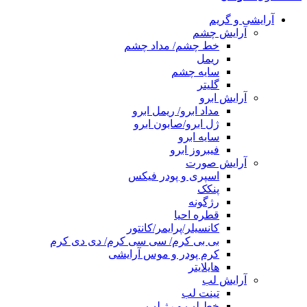
آرایشی و گریم
آرایش چشم
خط چشم/ مداد چشم
ریمل
سایه چشم
گلیتر
آرایش ابرو
مداد ابرو/ ریمل ابرو
ژل ابرو/صابون ابرو
سایه ابرو
فیبروز ابرو
آرایش صورت
اسپری و پودر فیکس
پنکک
رژگونه
قطره احیا
کانسیلر/پرایمر/کانتور
بی بی کرم/ سی سی کرم/ دی دی کرم
کرم پودر و موس آرایشی
هایلایتر
آرایش لب
تینت لب
خط لب و رژ لب