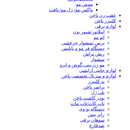
موس مو
واکس مو/ ژل مو/ تافت
عقب زن ناخن
کلینزر ناخن
لوازم برقی
اپیلاتور/شیور بدن
اتو مو
برس /سشوار چرخشی
دستگاه فر مو و بابلیس
ریش تراش
سشوار
مو زن بینی،گوش و ابرو
لوازم جانبی آرایشی
لوازم و متریال تخصصی ناخن
پد کلینزر
پرایمر ناخن
پلی ژل
پودر کاشت ناخن
تاپ کات/تاپ مات
دستگاه یو وی
رابر بیس
سوهان برقی
ضدقارچ