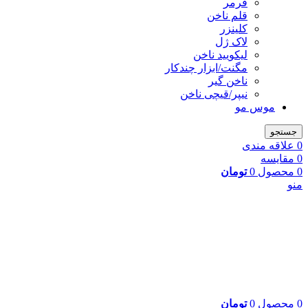
فرمر
قلم ناخن
کلینزر
لاک ژل
لیکوييد ناخن
مگنت/ابزار چندکار
ناخن گیر
نیپر/قیچی ناخن
موس مو
جستجو
0
علاقه مندی
0
مقایسه
0
محصول
0
تومان
منو
0
محصول
0
تومان