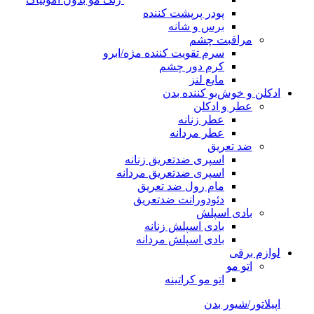
پودر پرپشت کننده
برس و شانه
مراقبت چشم
سرم تقویت کننده مژه/ابرو
کرم دور چشم
مایع لنز
ادکلن و خوش‌بو کننده بدن
عطر و ادکلن
عطر زنانه
عطر مردانه
ضد تعریق
اسپری ضدتعریق زنانه
اسپری ضدتعریق مردانه
مام رول ضد تعریق
دئودورانت ضدتعریق
بادی اسپلش
بادی اسپلش زنانه
بادی اسپلش مردانه
لوازم برقی
اتو مو
اتو مو کراتینه
اپیلاتور/شیور بدن