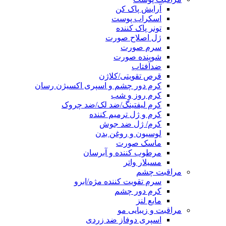
آرایش پاک کن
اسکراب پوست
تونر پاک کننده
ژل اصلاح صورت
سرم صورت
شوینده صورت
ضدآفتاب
قرص تقویتی/کلاژن
کرم دور چشم و اسپری اکسیژن رسان
کرم روز و شب
کرم لیفتینگ/ضد لک/ضد چروک
کرم و ژل ترمیم کننده
کرم/ ژل ضد جوش
لوسیون و روغن بدن
ماسک صورت
مرطوب کننده و آبرسان
مسیلار واتر
مراقبت چشم
سرم تقویت کننده مژه/ابرو
کرم دور چشم
مایع لنز
مراقبت و زیبایی مو
اسپری دوفاز ضد زردی