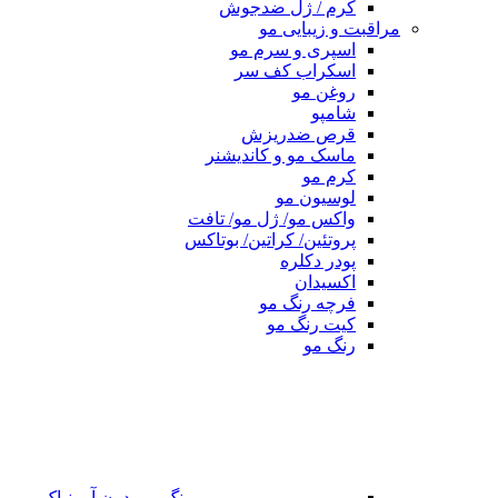
کرم / ژل ضدجوش
مراقبت و زیبایی مو
اسپری و سرم مو
اسکراب کف سر
روغن مو
شامپو
قرص ضدریزش
ماسک مو و کاندیشنر
کرم مو
لوسیون مو
واکس مو/ ژل مو/ تافت
پروتئین/ کراتین/ بوتاکس
پودر دکلره
اکسیدان
فرچه رنگ مو
کیت رنگ مو
رنگ مو
رنگ مو بدون آمونیاک