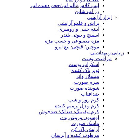
لیپ گلاس/بالم لب/حجم دهنده لب
رژ لب شاین
ابزار آرایشی
براش و قلمو آرایشی
آیینه جیبی و رومیزی
اسفنج و بیوتی بلندر
مژه مصنوعی و چسب مژه
موچین/ قیچی/ تیغ ابرو
زیبایی و بهداشتی
مراقبت پوست
اسکراب پوست
تونر پاک کننده
میسلار واتر
سرم صورت
شوینده صورت
ضدآفتاب
کرم روز و شب
کرم و ژل ترمیم کننده
کرم لیفتینگ/ ضدلک/ ضدجوش
لوسیون وروغن بدن
ماسک صورت
آرایش پاک کن
مرطوب کننده و آبرسان