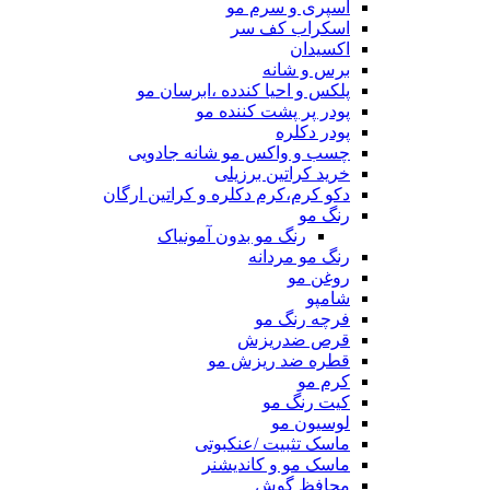
اسپری و سرم مو
اسکراب کف سر
اکسیدان
برس و شانه
پلکس و احیا کندده ،ابرسان مو
پودر پر پشت کننده مو
پودر دکلره
چسب و واکس مو شانه جادویی
خرید کراتین برزیلی
دکو کرم،کرم دکلره و کراتین ارگان
رنگ مو
رنگ مو بدون آمونیاک
رنگ مو مردانه
روغن مو
شامپو
فرچه رنگ مو
قرص ضدریزش
قطره ضد ریزش مو
کرم مو
کیت رنگ مو
لوسیون مو
ماسک تثبیت /عنکبوتی
ماسک مو و کاندیشنر
محافظ گوش