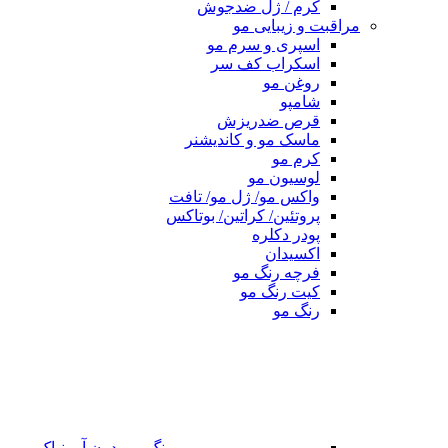
کرم / ژل ضدجوش
مراقبت و زیبایی مو
اسپری و سرم مو
اسکراب کف سر
روغن مو
شامپو
قرص ضدریزش
ماسک مو و کاندیشنر
کرم مو
لوسیون مو
واکس مو/ ژل مو/ تافت
پروتئین/ کراتین/ بوتاکس
پودر دکلره
اکسیدان
فرچه رنگ مو
کیت رنگ مو
رنگ مو
رنگ مو بدون آمونیاک