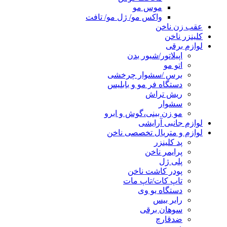
موس مو
واکس مو/ ژل مو/ تافت
عقب زن ناخن
کلینزر ناخن
لوازم برقی
اپیلاتور/شیور بدن
اتو مو
برس /سشوار چرخشی
دستگاه فر مو و بابلیس
ریش تراش
سشوار
مو زن بینی،گوش و ابرو
لوازم جانبی آرایشی
لوازم و متریال تخصصی ناخن
پد کلینزر
پرایمر ناخن
پلی ژل
پودر کاشت ناخن
تاپ کات/تاپ مات
دستگاه یو وی
رابر بیس
سوهان برقی
ضدقارچ