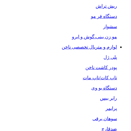
ریش تراش
دستگاه فر مو
سشوار
مو زن بینی،گوش و ابرو
لوازم و متریال تخصصی ناخن
پلی ژل
پودر کاشت ناخن
تاپ کات/تاپ مات
دستگاه یو وی
رابر بیس
پرایمر
سوهان برقی
ضدقارچ