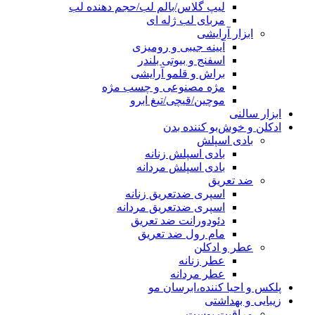
لیپ گلاس/بالم لب/حجم دهنده لب
مربای لب ژله ای
ابزار آرایشی
آیینه جیبی و رومیزی
اسفنج و بیوتی بلندر
براش و قلمو آرایشی
مژه مصنوعی و چسب مژه
موچین/قیچی/تیغ ابرو
ابزار سالنی
ادکلن و خوش‌بو کننده بدن
بادی اسپلش
بادی اسپلش زنانه
بادی اسپلش مردانه
ضد تعریق
اسپری ضدتعریق زنانه
اسپری ضدتعریق مردانه
دئودورانت ضد تعریق
مام رول ضد تعریق
عطر و ادکلن
عطر زنانه
عطر مردانه
پلکس و احیا کننده،ابرسان مو
زیبایی و بهداشتی
مراقبت پوست