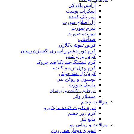
آرایش پاک کن
اسکراب پوست
تونر پاک کننده
ژل اصلاح صورت
سرم صورت
شوینده صورت
ضدآفتاب
قرص تقویتی/کلاژن
کرم دور چشم و اسپری اکسیژن رسان
کرم روز و شب
کرم لیفتینگ/ضد لک/ضد چروک
کرم و ژل ترمیم کننده
کرم/ ژل ضد جوش
لوسیون و روغن بدن
ماسک صورت
مرطوب کننده و آبرسان
مسیلار واتر
مراقبت چشم
سرم تقویت کننده مژه/ابرو
کرم دور چشم
مایع لنز
مراقبت و زیبایی مو
اسپری دوفاز ضد زردی