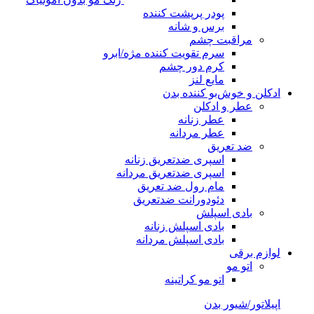
پودر پرپشت کننده
برس و شانه
مراقبت چشم
سرم تقویت کننده مژه/ابرو
کرم دور چشم
مایع لنز
ادکلن و خوش‌بو کننده بدن
عطر و ادکلن
عطر زنانه
عطر مردانه
ضد تعریق
اسپری ضدتعریق زنانه
اسپری ضدتعریق مردانه
مام رول ضد تعریق
دئودورانت ضدتعریق
بادی اسپلش
بادی اسپلش زنانه
بادی اسپلش مردانه
لوازم برقی
اتو مو
اتو مو کراتینه
اپیلاتور/شیور بدن