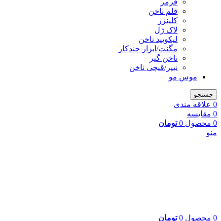
فرمر
قلم ناخن
کلینزر
لاک ژل
لیکوييد ناخن
مگنت/ابزار چندکار
ناخن گیر
نیپر/قیچی ناخن
موس مو
جستجو
0
علاقه مندی
0
مقایسه
0
محصول
0
تومان
منو
0
محصول
0
تومان