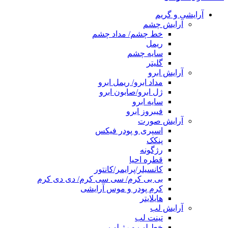
آرایشی و گریم
آرایش چشم
خط چشم/ مداد چشم
ریمل
سایه چشم
گلیتر
آرایش ابرو
مداد ابرو/ ریمل ابرو
ژل ابرو/صابون ابرو
سایه ابرو
فیبروز ابرو
آرایش صورت
اسپری و پودر فیکس
پنکک
رژگونه
قطره احیا
کانسیلر/پرایمر/کانتور
بی بی کرم/ سی سی کرم/ دی دی کرم
کرم پودر و موس آرایشی
هایلایتر
آرایش لب
تینت لب
خط لب و رژ لب