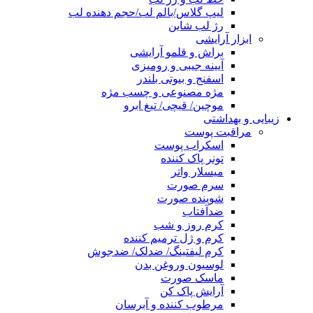
لیپ گلاس/بالم لب/حجم دهنده لب
رژ لب شاین
ابزار آرایشی
براش و قلمو آرایشی
آیینه جیبی و رومیزی
اسفنج و بیوتی بلندر
مژه مصنوعی و چسب مژه
موچین/ قیچی/ تیغ ابرو
زیبایی و بهداشتی
مراقبت پوست
اسکراب پوست
تونر پاک کننده
میسلار واتر
سرم صورت
شوینده صورت
ضدآفتاب
کرم روز و شب
کرم و ژل ترمیم کننده
کرم لیفتینگ/ ضدلک/ ضدجوش
لوسیون وروغن بدن
ماسک صورت
آرایش پاک کن
مرطوب کننده و آبرسان