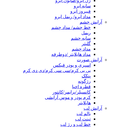
ژل ابرو/صابون ابرو
سایه ابرو
فیبروز ابرو
مداد ابرو/ ریمل ابرو
آرایش چشم
خط چشم/ مداد چشم
ریمل
سایه چشم
گلیتر
مداد چشم
مداد هایلایتر /دوطرفه
آرایش صورت
اسپری و پودر فیکس
بی بی کرم/سی سی کرم/دی دی کرم
پنکک
رژگونه
قطره احیا
کانسیلر/پرایمر/کانتور
کرم پودر و موس آرایشی
هایلایتر
آرایش لب
بالم لب
تینت لب
خط لب و رژ لب