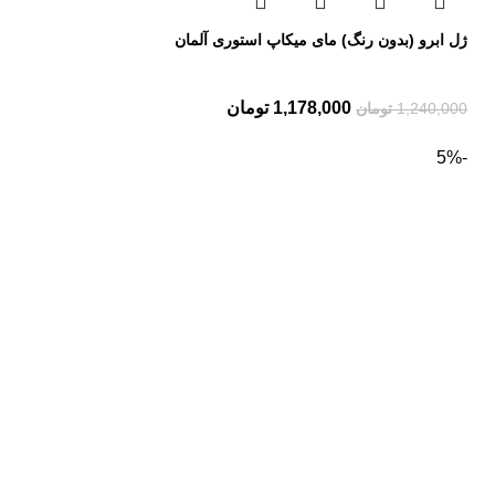
ژل ابرو (بدون رنگ) مای میکاپ استوری آلمان
1,178,000
تومان
1,240,000
تومان
-5%