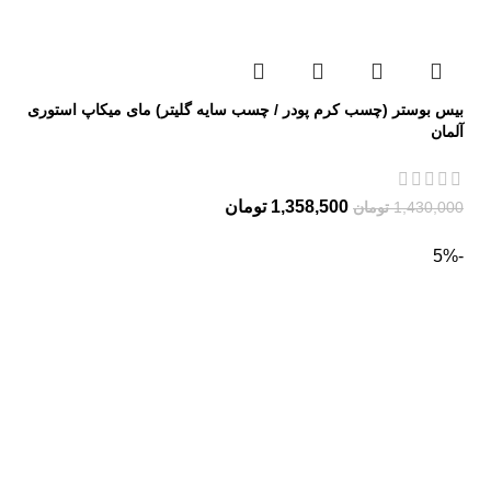
بیس بوستر (چسب کرم پودر / چسب سایه گلیتر) مای میکاپ استوری
آلمان
1,358,500
تومان
1,430,000
تومان
-5%