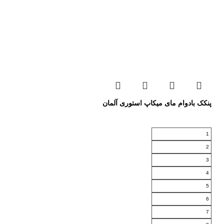
پنکک بادوام مای میکاپ استوری آلمان
1
2
3
4
5
6
7