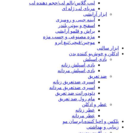
لیپ گلاس/بالم لب/حجم دهنده لب
مربای لب ژله ای
ابزار آرایشی
آیینه جیبی و رومیزی
اسفنج و بیوتی بلندر
براش و قلمو آرایشی
مژه مصنوعی و چسب مژه
موچین/قیچی/تیغ ابرو
ابزار سالنی
ادکلن و خوش‌بو کننده بدن
بادی اسپلش
بادی اسپلش زنانه
بادی اسپلش مردانه
ضد تعریق
اسپری ضدتعریق زنانه
اسپری ضدتعریق مردانه
دئودورانت ضد تعریق
مام رول ضد تعریق
عطر و ادکلن
عطر زنانه
عطر مردانه
پلکس و احیا کننده،ابرسان مو
زیبایی و بهداشتی
مراقبت پوست