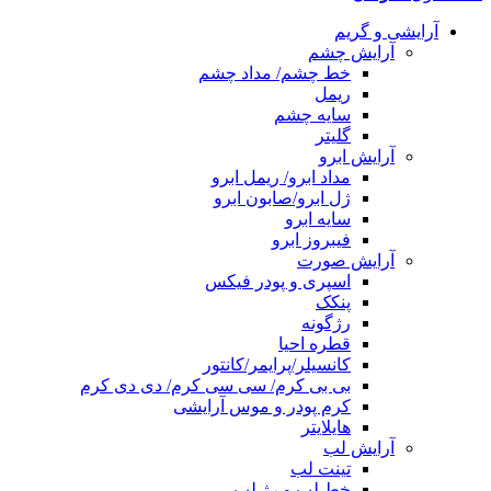
آرایشی و گریم
آرایش چشم
خط چشم/ مداد چشم
ریمل
سایه چشم
گلیتر
آرایش ابرو
مداد ابرو/ ریمل ابرو
ژل ابرو/صابون ابرو
سایه ابرو
فیبروز ابرو
آرایش صورت
اسپری و پودر فیکس
پنکک
رژگونه
قطره احیا
کانسیلر/پرایمر/کانتور
بی بی کرم/ سی سی کرم/ دی دی کرم
کرم پودر و موس آرایشی
هایلایتر
آرایش لب
تینت لب
خط لب و رژ لب