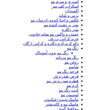
اسپری و سرم مو
اسکراب کف سر
اکسیدان
برس و شانه
پلکس و احیا کندده ،ابرسان مو
پودر پر پشت کننده مو
پودر دکلره
چسب و واکس مو شانه جادویی
خرید کراتین برزیلی
دکو کرم،کرم دکلره و کراتین ارگان
رنگ مو
رنگ مو بدون آمونیاک
رنگ مو مردانه
روغن مو
شامپو
فرچه رنگ مو
قرص ضدریزش
قطره ضد ریزش مو
کرم مو
کیت رنگ مو
لوسیون مو
ماسک تثبیت /عنکبوتی
ماسک مو و کاندیشنر
محافظ گوش