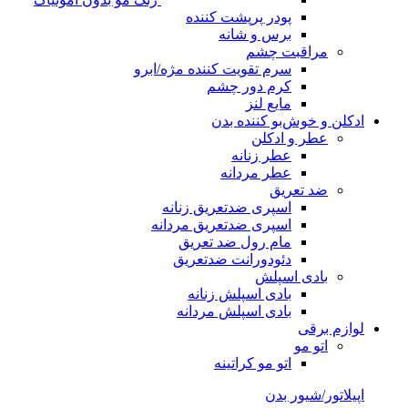
پودر پرپشت کننده
برس و شانه
مراقبت چشم
سرم تقویت کننده مژه/ابرو
کرم دور چشم
مایع لنز
ادکلن و خوش‌بو کننده بدن
عطر و ادکلن
عطر زنانه
عطر مردانه
ضد تعریق
اسپری ضدتعریق زنانه
اسپری ضدتعریق مردانه
مام رول ضد تعریق
دئودورانت ضدتعریق
بادی اسپلش
بادی اسپلش زنانه
بادی اسپلش مردانه
لوازم برقی
اتو مو
اتو مو کراتینه
اپیلاتور/شیور بدن