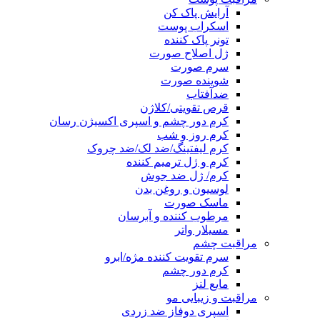
آرایش پاک کن
اسکراب پوست
تونر پاک کننده
ژل اصلاح صورت
سرم صورت
شوینده صورت
ضدآفتاب
قرص تقویتی/کلاژن
کرم دور چشم و اسپری اکسیژن رسان
کرم روز و شب
کرم لیفتینگ/ضد لک/ضد چروک
کرم و ژل ترمیم کننده
کرم/ ژل ضد جوش
لوسیون و روغن بدن
ماسک صورت
مرطوب کننده و آبرسان
مسیلار واتر
مراقبت چشم
سرم تقویت کننده مژه/ابرو
کرم دور چشم
مایع لنز
مراقبت و زیبایی مو
اسپری دوفاز ضد زردی