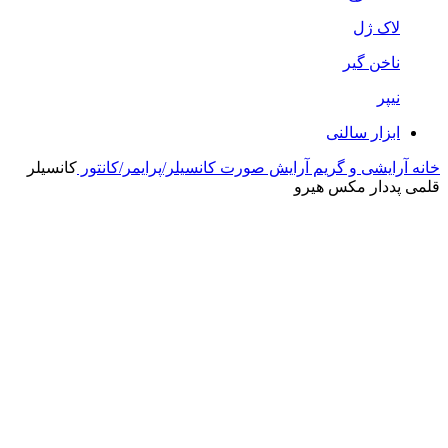
لاک ژل
ناخن گیر
نیپر
ابزار سالنی
خانه
آرایشی و گریم
آرایش صورت
کانسیلر/پرایمر/کانتور
کانسیلر
قلمی پددار مکس هیرو