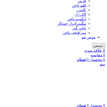
فرمر
قلم ناخن
کلینزر
لاک ژل
لیکوييد ناخن
مگنت/ابزار چندکار
ناخن گیر
نیپر/قیچی ناخن
موس مو
جستجو
0
علاقه مندی
0
مقایسه
0
محصول
0
تومان
منو
0
محصول
0
تومان