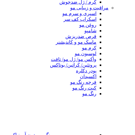
کرم / ژل ضدجوش
مراقبت و زیبایی مو
اسپری و سرم مو
اسکراب کف سر
روغن مو
شامپو
قرص ضدریزش
ماسک مو و کاندیشنر
کرم مو
لوسیون مو
واکس مو/ ژل مو/ تافت
پروتئین/ کراتین/ بوتاکس
پودر دکلره
اکسیدان
فرچه رنگ مو
کیت رنگ مو
رنگ مو
رنگ مو بدون آمونیاک