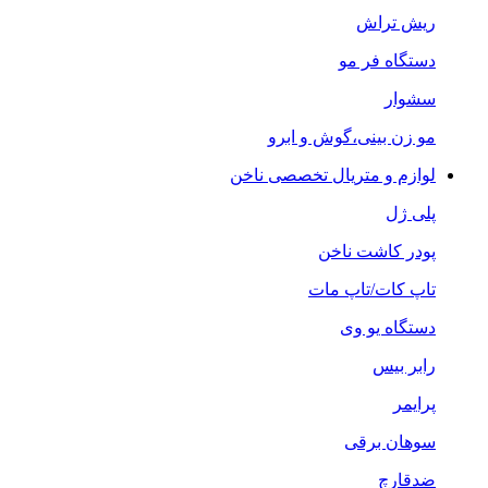
ریش تراش
دستگاه فر مو
سشوار
مو زن بینی،گوش و ابرو
لوازم و متریال تخصصی ناخن
پلی ژل
پودر کاشت ناخن
تاپ کات/تاپ مات
دستگاه یو وی
رابر بیس
پرایمر
سوهان برقی
ضدقارچ