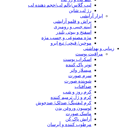
لیپ گلاس/بالم لب/حجم دهنده لب
رژ لب شاین
ابزار آرایشی
براش و قلمو آرایشی
آیینه جیبی و رومیزی
اسفنج و بیوتی بلندر
مژه مصنوعی و چسب مژه
موچین/ قیچی/ تیغ ابرو
زیبایی و بهداشتی
مراقبت پوست
اسکراب پوست
تونر پاک کننده
میسلار واتر
سرم صورت
شوینده صورت
ضدآفتاب
کرم روز و شب
کرم و ژل ترمیم کننده
کرم لیفتینگ/ ضدلک/ ضدجوش
لوسیون وروغن بدن
ماسک صورت
آرایش پاک کن
مرطوب کننده و آبرسان