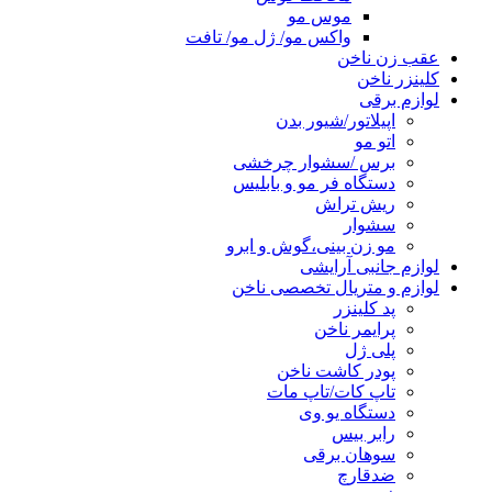
موس مو
واکس مو/ ژل مو/ تافت
عقب زن ناخن
کلینزر ناخن
لوازم برقی
اپیلاتور/شیور بدن
اتو مو
برس /سشوار چرخشی
دستگاه فر مو و بابلیس
ریش تراش
سشوار
مو زن بینی،گوش و ابرو
لوازم جانبی آرایشی
لوازم و متریال تخصصی ناخن
پد کلینزر
پرایمر ناخن
پلی ژل
پودر کاشت ناخن
تاپ کات/تاپ مات
دستگاه یو وی
رابر بیس
سوهان برقی
ضدقارچ