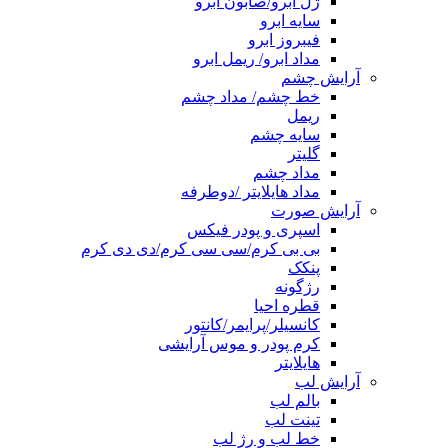
ژل ابرو/صابون ابرو
سایه ابرو
فیبروز ابرو
مداد ابرو/ ریمل ابرو
آرایش چشم
خط چشم/ مداد چشم
ریمل
سایه چشم
گلیتر
مداد چشم
مداد هایلایتر /دوطرفه
آرایش صورت
اسپری و پودر فیکس
بی بی کرم/سی سی کرم/دی دی کرم
پنکک
رژگونه
قطره احیا
کانسیلر/پرایمر/کانتور
کرم پودر و موس آرایشی
هایلایتر
آرایش لب
بالم لب
تینت لب
خط لب و رژ لب