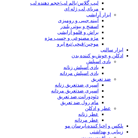
لیپ گلاس/بالم لب/حجم دهنده لب
مربای لب ژله ای
ابزار آرایشی
آیینه جیبی و رومیزی
اسفنج و بیوتی بلندر
براش و قلمو آرایشی
مژه مصنوعی و چسب مژه
موچین/قیچی/تیغ ابرو
ابزار سالنی
ادکلن و خوش‌بو کننده بدن
بادی اسپلش
بادی اسپلش زنانه
بادی اسپلش مردانه
ضد تعریق
اسپری ضدتعریق زنانه
اسپری ضدتعریق مردانه
دئودورانت ضد تعریق
مام رول ضد تعریق
عطر و ادکلن
عطر زنانه
عطر مردانه
پلکس و احیا کننده،ابرسان مو
زیبایی و بهداشتی
مراقبت پوست