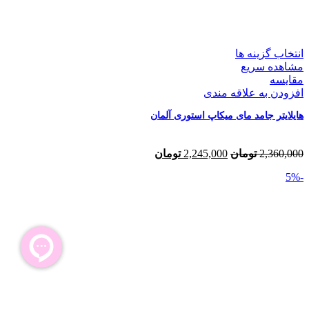
انتخاب گزینه ها
مشاهده سریع
مقایسه
افزودن به علاقه مندی
هایلایتر جامد مای میکاپ استوری آلمان
قیمت
قیمت
2,360,000
تومان
2,245,000
تومان
اصلی:
فعلی:
-5%
2,360,000 تومان
2,245,000 تومان.
بود.