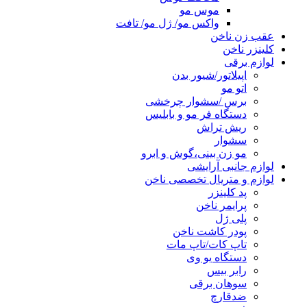
موس مو
واکس مو/ ژل مو/ تافت
عقب زن ناخن
کلینزر ناخن
لوازم برقی
اپیلاتور/شیور بدن
اتو مو
برس /سشوار چرخشی
دستگاه فر مو و بابلیس
ریش تراش
سشوار
مو زن بینی،گوش و ابرو
لوازم جانبی آرایشی
لوازم و متریال تخصصی ناخن
پد کلینزر
پرایمر ناخن
پلی ژل
پودر کاشت ناخن
تاپ کات/تاپ مات
دستگاه یو وی
رابر بیس
سوهان برقی
ضدقارچ