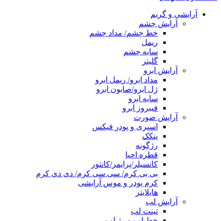
آرایشی و گریم
آرایش چشم
خط چشم/ مداد چشم
ریمل
سایه چشم
گلیتر
آرایش ابرو
مداد ابرو/ ریمل ابرو
ژل ابرو/صابون ابرو
سایه ابرو
فیبروز ابرو
آرایش صورت
اسپری و پودر فیکس
پنکک
رژگونه
قطره احیا
کانسیلر/پرایمر/کانتور
بی بی کرم/ سی سی کرم/ دی دی کرم
کرم پودر و موس آرایشی
هایلایتر
آرایش لب
تینت لب
خط لب و رژ لب