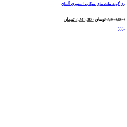
رژ گونه مات مای میکاپ استوری آلمان
قیمت
قیمت
2,360,000
تومان
2,245,000
تومان
اصلی:
فعلی:
-5%
2,360,000 تومان
2,245,000 تومان.
بود.