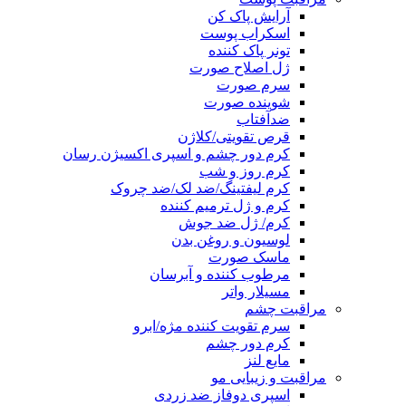
آرایش پاک کن
اسکراب پوست
تونر پاک کننده
ژل اصلاح صورت
سرم صورت
شوینده صورت
ضدآفتاب
قرص تقویتی/کلاژن
کرم دور چشم و اسپری اکسیژن رسان
کرم روز و شب
کرم لیفتینگ/ضد لک/ضد چروک
کرم و ژل ترمیم کننده
کرم/ ژل ضد جوش
لوسیون و روغن بدن
ماسک صورت
مرطوب کننده و آبرسان
مسیلار واتر
مراقبت چشم
سرم تقویت کننده مژه/ابرو
کرم دور چشم
مایع لنز
مراقبت و زیبایی مو
اسپری دوفاز ضد زردی