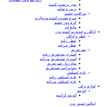
پودر پرپشت کننده
برس و شانه
مراقبت چشم
سرم تقویت کننده مژه/ابرو
کرم دور چشم
مایع لنز
ادکلن و خوش‌بو کننده بدن
عطر و ادکلن
عطر زنانه
عطر مردانه
ضد تعریق
اسپری ضدتعریق زنانه
اسپری ضدتعریق مردانه
مام رول ضد تعریق
دئودورانت ضدتعریق
بادی اسپلش
بادی اسپلش زنانه
بادی اسپلش مردانه
لوازم برقی
اتو مو
اتو مو کراتینه
اپیلاتور/شیور بدن