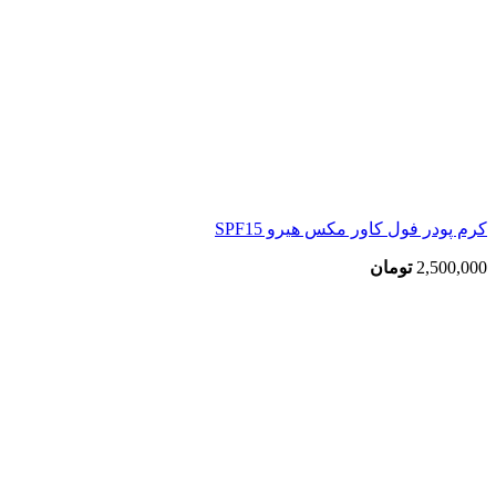
کرم پودر فول کاور مکس هیرو SPF15
2,500,000
تومان
بزرگنمایی تصویر