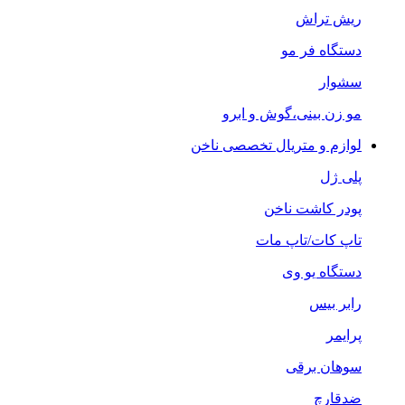
ریش تراش
دستگاه فر مو
سشوار
مو زن بینی،گوش و ابرو
لوازم و متریال تخصصی ناخن
پلی ژل
پودر کاشت ناخن
تاپ کات/تاپ مات
دستگاه یو وی
رابر بیس
پرایمر
سوهان برقی
ضدقارچ