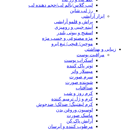
لیپ گلاس/بالم لب/حجم دهنده لب
رژ لب شاین
ابزار آرایشی
براش و قلمو آرایشی
آیینه جیبی و رومیزی
اسفنج و بیوتی بلندر
مژه مصنوعی و چسب مژه
موچین/ قیچی/ تیغ ابرو
زیبایی و بهداشتی
مراقبت پوست
اسکراب پوست
تونر پاک کننده
میسلار واتر
سرم صورت
شوینده صورت
ضدآفتاب
کرم روز و شب
کرم و ژل ترمیم کننده
کرم لیفتینگ/ ضدلک/ ضدجوش
لوسیون وروغن بدن
ماسک صورت
آرایش پاک کن
مرطوب کننده و آبرسان