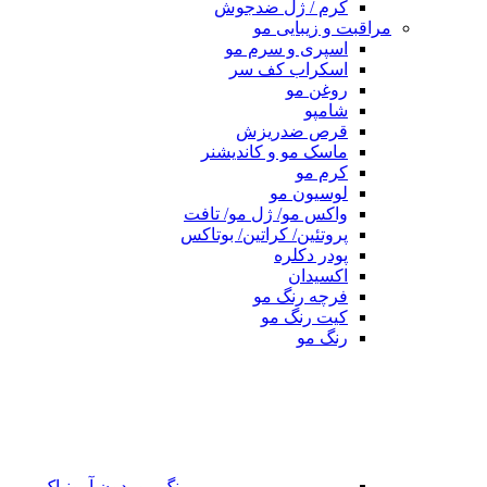
کرم / ژل ضدجوش
مراقبت و زیبایی مو
اسپری و سرم مو
اسکراب کف سر
روغن مو
شامپو
قرص ضدریزش
ماسک مو و کاندیشنر
کرم مو
لوسیون مو
واکس مو/ ژل مو/ تافت
پروتئین/ کراتین/ بوتاکس
پودر دکلره
اکسیدان
فرچه رنگ مو
کیت رنگ مو
رنگ مو
رنگ مو بدون آمونیاک