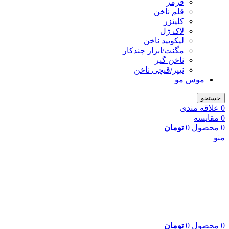
فرمر
قلم ناخن
کلینزر
لاک ژل
لیکوييد ناخن
مگنت/ابزار چندکار
ناخن گیر
نیپر/قیچی ناخن
موس مو
جستجو
0
علاقه مندی
0
مقایسه
0
محصول
0
تومان
منو
0
محصول
0
تومان