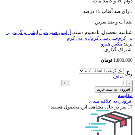
دوام بالا و کاملا مات
مدل
DONDA
دارای ضد آفتاب 15 درصد
عدد
ضد آب و ضد تعریق
شناسه محصول:
نامعلوم
دسته:
آرایش صورت
,
آرایشی و گریم
,
بی
بی کرم/سی سی کرم/دی دی کرم
برند:
مکس هیرو
اشتراک گذاری:
1,800,000
تومان
رنگ
صاف
بی
بی
افزودن به سبد خرید
کرم
مقایسه
مکس
افزودن به علاقه مندی
هیرو
17
نفر در حال مشاهده این محصول هستند!
مدل
DONDA
عدد