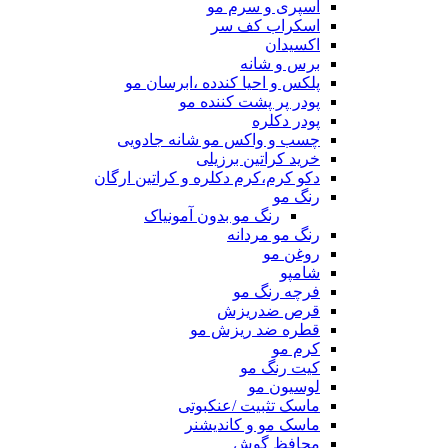
اسپری و سرم مو
اسکراب کف سر
اکسیدان
برس و شانه
پلکس و احیا کندده ،ابرسان مو
پودر پر پشت کننده مو
پودر دکلره
چسب و واکس مو شانه جادویی
خرید کراتین برزیلی
دکو کرم،کرم دکلره و کراتین ارگان
رنگ مو
رنگ مو بدون آمونیاک
رنگ مو مردانه
روغن مو
شامپو
فرچه رنگ مو
قرص ضدریزش
قطره ضد ریزش مو
کرم مو
کیت رنگ مو
لوسیون مو
ماسک تثبیت /عنکبوتی
ماسک مو و کاندیشنر
محافظ گوش