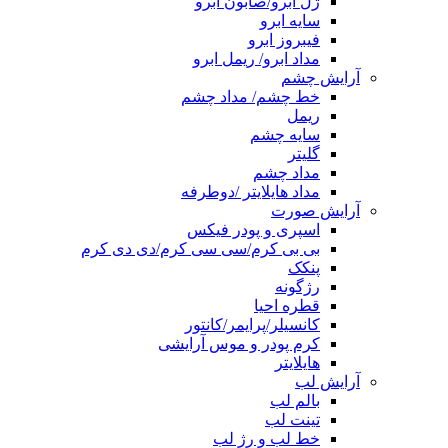
ژل ابرو/صابون ابرو
سایه ابرو
فیبروز ابرو
مداد ابرو/ ریمل ابرو
آرایش چشم
خط چشم/ مداد چشم
ریمل
سایه چشم
گلیتر
مداد چشم
مداد هایلایتر /دوطرفه
آرایش صورت
اسپری و پودر فیکس
بی بی کرم/سی سی کرم/دی دی کرم
پنکک
رژگونه
قطره احیا
کانسیلر/پرایمر/کانتور
کرم پودر و موس آرایشی
هایلایتر
آرایش لب
بالم لب
تینت لب
خط لب و رژ لب