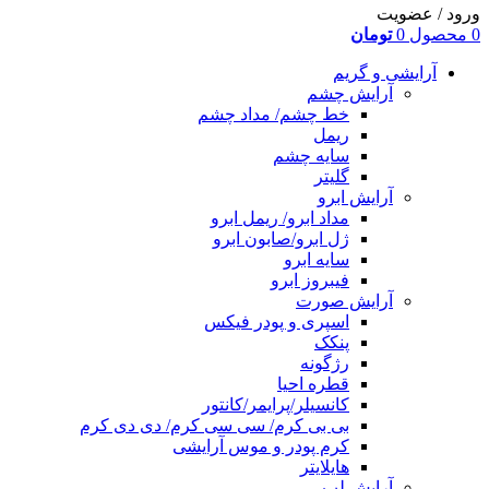
ورود / عضویت
0
محصول
0
تومان
آرایشی و گریم
آرایش چشم
خط چشم/ مداد چشم
ریمل
سایه چشم
گلیتر
آرایش ابرو
مداد ابرو/ ریمل ابرو
ژل ابرو/صابون ابرو
سایه ابرو
فیبروز ابرو
آرایش صورت
اسپری و پودر فیکس
پنکک
رژگونه
قطره احیا
کانسیلر/پرایمر/کانتور
بی بی کرم/ سی سی کرم/ دی دی کرم
کرم پودر و موس آرایشی
هایلایتر
آرایش لب