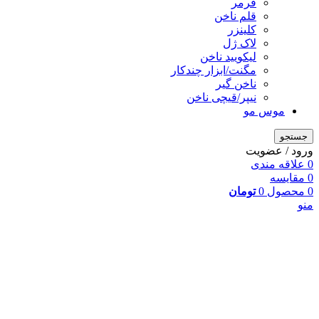
فرمر
قلم ناخن
کلینزر
لاک ژل
لیکوييد ناخن
مگنت/ابزار چندکار
ناخن گیر
نیپر/قیچی ناخن
موس مو
جستجو
ورود / عضویت
0
علاقه مندی
0
مقایسه
0
محصول
0
تومان
منو