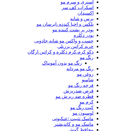
اسپری و سرم مو
اسکراب کف سر
اکسیدان
برس و شانه
پلکس و احیا کندده ،ابرسان مو
پودر پر پشت کننده مو
پودر دکلره
چسب و واکس مو شانه جادویی
خرید کراتین برزیلی
دکو کرم،کرم دکلره و کراتین ارگان
رنگ مو
رنگ مو بدون آمونیاک
رنگ مو مردانه
روغن مو
شامپو
فرچه رنگ مو
قرص ضدریزش
قطره ضد ریزش مو
کرم مو
کیت رنگ مو
لوسیون مو
ماسک تثبیت /عنکبوتی
ماسک مو و کاندیشنر
محافظ گوش