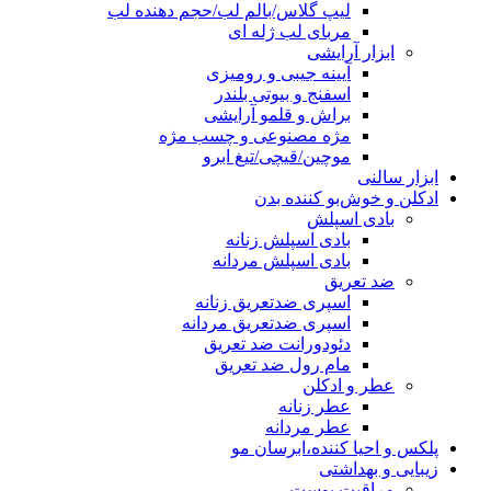
لیپ گلاس/بالم لب/حجم دهنده لب
مربای لب ژله ای
ابزار آرایشی
آیینه جیبی و رومیزی
اسفنج و بیوتی بلندر
براش و قلمو آرایشی
مژه مصنوعی و چسب مژه
موچین/قیچی/تیغ ابرو
ابزار سالنی
ادکلن و خوش‌بو کننده بدن
بادی اسپلش
بادی اسپلش زنانه
بادی اسپلش مردانه
ضد تعریق
اسپری ضدتعریق زنانه
اسپری ضدتعریق مردانه
دئودورانت ضد تعریق
مام رول ضد تعریق
عطر و ادکلن
عطر زنانه
عطر مردانه
پلکس و احیا کننده،ابرسان مو
زیبایی و بهداشتی
مراقبت پوست