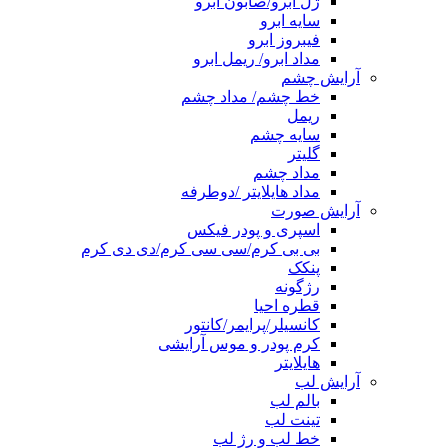
ژل ابرو/صابون ابرو
سایه ابرو
فیبروز ابرو
مداد ابرو/ ریمل ابرو
آرایش چشم
خط چشم/ مداد چشم
ریمل
سایه چشم
گلیتر
مداد چشم
مداد هایلایتر /دوطرفه
آرایش صورت
اسپری و پودر فیکس
بی بی کرم/سی سی کرم/دی دی کرم
پنکک
رژگونه
قطره احیا
کانسیلر/پرایمر/کانتور
کرم پودر و موس آرایشی
هایلایتر
آرایش لب
بالم لب
تینت لب
خط لب و رژ لب