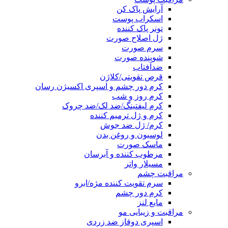
آرایش پاک کن
اسکراب پوست
تونر پاک کننده
ژل اصلاح صورت
سرم صورت
شوینده صورت
ضدآفتاب
قرص تقویتی/کلاژن
کرم دور چشم و اسپری اکسیژن رسان
کرم روز و شب
کرم لیفتینگ/ضد لک/ضد چروک
کرم و ژل ترمیم کننده
کرم/ ژل ضد جوش
لوسیون و روغن بدن
ماسک صورت
مرطوب کننده و آبرسان
مسیلار واتر
مراقبت چشم
سرم تقویت کننده مژه/ابرو
کرم دور چشم
مایع لنز
مراقبت و زیبایی مو
اسپری دوفاز ضد زردی