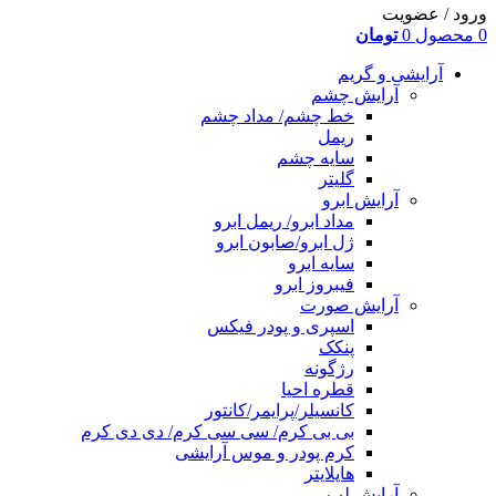
ورود / عضویت
0
محصول
0
تومان
آرایشی و گریم
آرایش چشم
خط چشم/ مداد چشم
ریمل
سایه چشم
گلیتر
آرایش ابرو
مداد ابرو/ ریمل ابرو
ژل ابرو/صابون ابرو
سایه ابرو
فیبروز ابرو
آرایش صورت
اسپری و پودر فیکس
پنکک
رژگونه
قطره احیا
کانسیلر/پرایمر/کانتور
بی بی کرم/ سی سی کرم/ دی دی کرم
کرم پودر و موس آرایشی
هایلایتر
آرایش لب