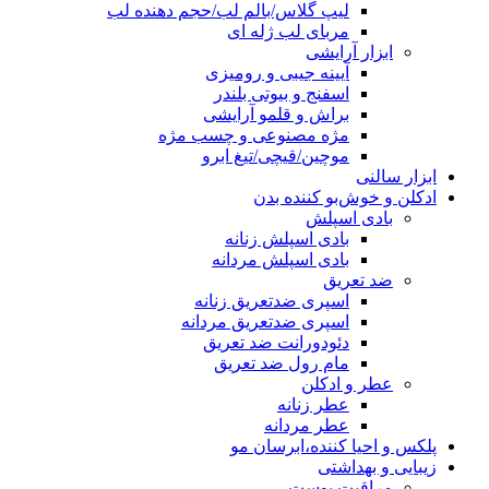
لیپ گلاس/بالم لب/حجم دهنده لب
مربای لب ژله ای
ابزار آرایشی
آیینه جیبی و رومیزی
اسفنج و بیوتی بلندر
براش و قلمو آرایشی
مژه مصنوعی و چسب مژه
موچین/قیچی/تیغ ابرو
ابزار سالنی
ادکلن و خوش‌بو کننده بدن
بادی اسپلش
بادی اسپلش زنانه
بادی اسپلش مردانه
ضد تعریق
اسپری ضدتعریق زنانه
اسپری ضدتعریق مردانه
دئودورانت ضد تعریق
مام رول ضد تعریق
عطر و ادکلن
عطر زنانه
عطر مردانه
پلکس و احیا کننده،ابرسان مو
زیبایی و بهداشتی
مراقبت پوست