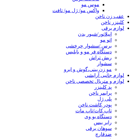
موس مو
واکس مو/ ژل مو/ تافت
عقب زن ناخن
کلینزر ناخن
لوازم برقی
اپیلاتور/شیور بدن
اتو مو
برس /سشوار چرخشی
دستگاه فر مو و بابلیس
ریش تراش
سشوار
مو زن بینی،گوش و ابرو
لوازم جانبی آرایشی
لوازم و متریال تخصصی ناخن
پد کلینزر
پرایمر ناخن
پلی ژل
پودر کاشت ناخن
تاپ کات/تاپ مات
دستگاه یو وی
رابر بیس
سوهان برقی
ضدقارچ