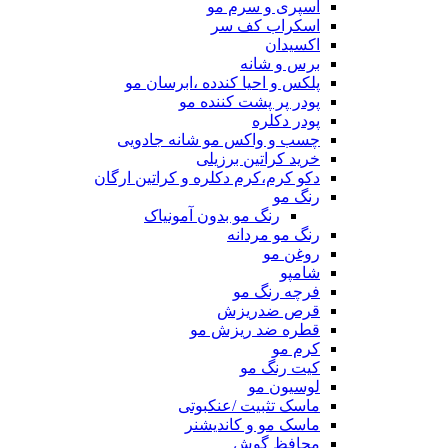
اسپری و سرم مو
اسکراب کف سر
اکسیدان
برس و شانه
پلکس و احیا کندده ،ابرسان مو
پودر پر پشت کننده مو
پودر دکلره
چسب و واکس مو شانه جادویی
خرید کراتین برزیلی
دکو کرم،کرم دکلره و کراتین ارگان
رنگ مو
رنگ مو بدون آمونیاک
رنگ مو مردانه
روغن مو
شامپو
فرچه رنگ مو
قرص ضدریزش
قطره ضد ریزش مو
کرم مو
کیت رنگ مو
لوسیون مو
ماسک تثبیت /عنکبوتی
ماسک مو و کاندیشنر
محافظ گوش