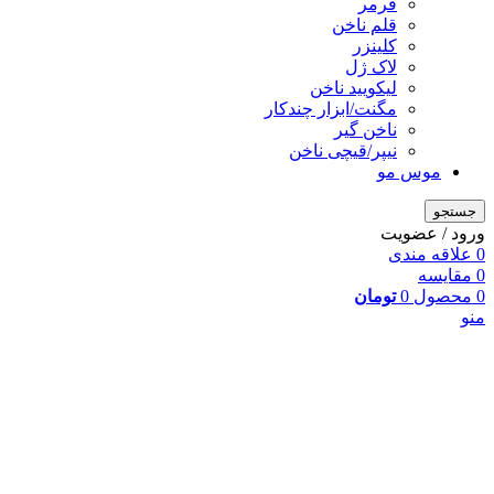
فرمر
قلم ناخن
کلینزر
لاک ژل
لیکوييد ناخن
مگنت/ابزار چندکار
ناخن گیر
نیپر/قیچی ناخن
موس مو
جستجو
ورود / عضویت
0
علاقه مندی
0
مقایسه
0
محصول
0
تومان
منو