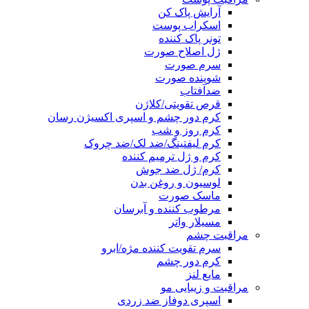
آرایش پاک کن
اسکراب پوست
تونر پاک کننده
ژل اصلاح صورت
سرم صورت
شوینده صورت
ضدآفتاب
قرص تقویتی/کلاژن
کرم دور چشم و اسپری اکسیژن رسان
کرم روز و شب
کرم لیفتینگ/ضد لک/ضد چروک
کرم و ژل ترمیم کننده
کرم/ ژل ضد جوش
لوسیون و روغن بدن
ماسک صورت
مرطوب کننده و آبرسان
مسیلار واتر
مراقبت چشم
سرم تقویت کننده مژه/ابرو
کرم دور چشم
مایع لنز
مراقبت و زیبایی مو
اسپری دوفاز ضد زردی