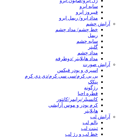
ژل ابرو/صابون ابرو
سایه ابرو
فیبروز ابرو
مداد ابرو/ ریمل ابرو
آرایش چشم
خط چشم/ مداد چشم
ریمل
سایه چشم
گلیتر
مداد چشم
مداد هایلایتر /دوطرفه
آرایش صورت
اسپری و پودر فیکس
بی بی کرم/سی سی کرم/دی دی کرم
پنکک
رژگونه
قطره احیا
کانسیلر/پرایمر/کانتور
کرم پودر و موس آرایشی
هایلایتر
آرایش لب
بالم لب
تینت لب
خط لب و رژ لب