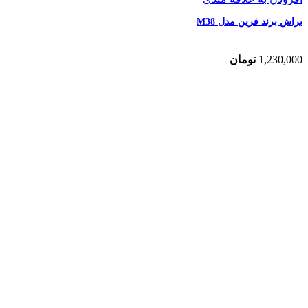
براش برند فرین مدل M38
1,230,000
تومان