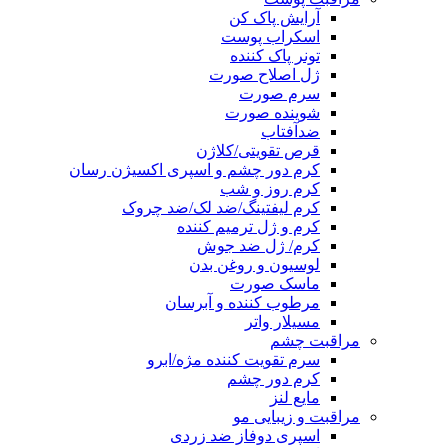
آرایش پاک کن
اسکراب پوست
تونر پاک کننده
ژل اصلاح صورت
سرم صورت
شوینده صورت
ضدآفتاب
قرص تقویتی/کلاژن
کرم دور چشم و اسپری اکسیژن رسان
کرم روز و شب
کرم لیفتینگ/ضد لک/ضد چروک
کرم و ژل ترمیم کننده
کرم/ ژل ضد جوش
لوسیون و روغن بدن
ماسک صورت
مرطوب کننده و آبرسان
مسیلار واتر
مراقبت چشم
سرم تقویت کننده مژه/ابرو
کرم دور چشم
مایع لنز
مراقبت و زیبایی مو
اسپری دوفاز ضد زردی