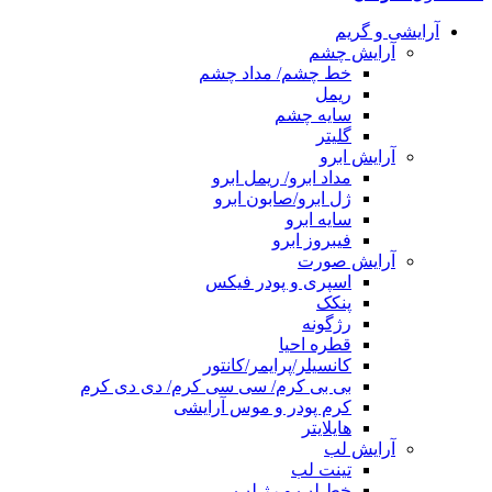
آرایشی و گریم
آرایش چشم
خط چشم/ مداد چشم
ریمل
سایه چشم
گلیتر
آرایش ابرو
مداد ابرو/ ریمل ابرو
ژل ابرو/صابون ابرو
سایه ابرو
فیبروز ابرو
آرایش صورت
اسپری و پودر فیکس
پنکک
رژگونه
قطره احیا
کانسیلر/پرایمر/کانتور
بی بی کرم/ سی سی کرم/ دی دی کرم
کرم پودر و موس آرایشی
هایلایتر
آرایش لب
تینت لب
خط لب و رژ لب