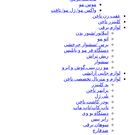
موس مو
واکس مو/ ژل مو/ تافت
عقب زن ناخن
کلینزر ناخن
لوازم برقی
اپیلاتور/شیور بدن
اتو مو
برس /سشوار چرخشی
دستگاه فر مو و بابلیس
ریش تراش
سشوار
مو زن بینی،گوش و ابرو
لوازم جانبی آرایشی
لوازم و متریال تخصصی ناخن
پد کلینزر
پرایمر ناخن
پلی ژل
پودر کاشت ناخن
تاپ کات/تاپ مات
دستگاه یو وی
رابر بیس
سوهان برقی
ضدقارچ