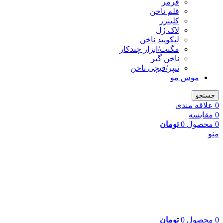
فرمر
قلم ناخن
کلینزر
لاک ژل
لیکوييد ناخن
مگنت/ابزار چندکار
ناخن گیر
نیپر/قیچی ناخن
موس مو
جستجو
0
علاقه مندی
0
مقایسه
0
محصول
0
تومان
منو
0
محصول
0
تومان