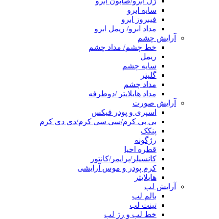
ژل ابرو/صابون ابرو
سایه ابرو
فیبروز ابرو
مداد ابرو/ ریمل ابرو
آرایش چشم
خط چشم/ مداد چشم
ریمل
سایه چشم
گلیتر
مداد چشم
مداد هایلایتر /دوطرفه
آرایش صورت
اسپری و پودر فیکس
بی بی کرم/سی سی کرم/دی دی کرم
پنکک
رژگونه
قطره احیا
کانسیلر/پرایمر/کانتور
کرم پودر و موس آرایشی
هایلایتر
آرایش لب
بالم لب
تینت لب
خط لب و رژ لب