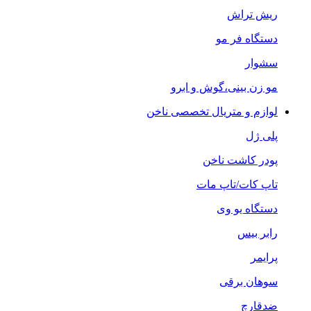
ریش تراش
دستگاه فر مو
سشوار
مو زن بینی،گوش و ابرو
لوازم و متریال تخصصی ناخن
پلی ژل
پودر کاشت ناخن
تاپ کات/تاپ مات
دستگاه یو وی
رابر بیس
پرایمر
سوهان برقی
ضدقارچ