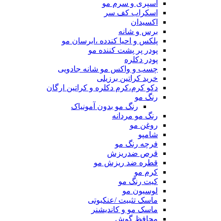
اسپری و سرم مو
اسکراب کف سر
اکسیدان
برس و شانه
پلکس و احیا کندده ،ابرسان مو
پودر پر پشت کننده مو
پودر دکلره
چسب و واکس مو شانه جادویی
خرید کراتین برزیلی
دکو کرم،کرم دکلره و کراتین ارگان
رنگ مو
رنگ مو بدون آمونیاک
رنگ مو مردانه
روغن مو
شامپو
فرچه رنگ مو
قرص ضدریزش
قطره ضد ریزش مو
کرم مو
کیت رنگ مو
لوسیون مو
ماسک تثبیت /عنکبوتی
ماسک مو و کاندیشنر
محافظ گوش