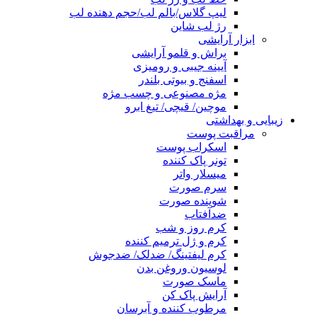
لیپ گلاس/بالم لب/حجم دهنده لب
رژ لب شاین
ابزار آرایشی
براش و قلمو آرایشی
آیینه جیبی و رومیزی
اسفنج و بیوتی بلندر
مژه مصنوعی و چسب مژه
موچین/ قیچی/ تیغ ابرو
زیبایی و بهداشتی
مراقبت پوست
اسکراب پوست
تونر پاک کننده
میسلار واتر
سرم صورت
شوینده صورت
ضدآفتاب
کرم روز و شب
کرم و ژل ترمیم کننده
کرم لیفتینگ/ ضدلک/ ضدجوش
لوسیون وروغن بدن
ماسک صورت
آرایش پاک کن
مرطوب کننده و آبرسان