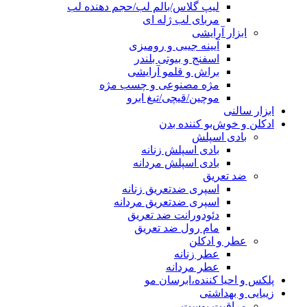
لیپ گلاس/بالم لب/حجم دهنده لب
مربای لب ژله ای
ابزار آرایشی
آیینه جیبی و رومیزی
اسفنج و بیوتی بلندر
براش و قلمو آرایشی
مژه مصنوعی و چسب مژه
موچین/قیچی/تیغ ابرو
ابزار سالنی
ادکلن و خوش‌بو کننده بدن
بادی اسپلش
بادی اسپلش زنانه
بادی اسپلش مردانه
ضد تعریق
اسپری ضدتعریق زنانه
اسپری ضدتعریق مردانه
دئودورانت ضد تعریق
مام رول ضد تعریق
عطر و ادکلن
عطر زنانه
عطر مردانه
پلکس و احیا کننده،ابرسان مو
زیبایی و بهداشتی
مراقبت پوست