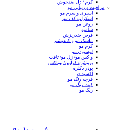
کرم / ژل ضدجوش
مراقبت و زیبایی مو
اسپری و سرم مو
اسکراب کف سر
روغن مو
شامپو
قرص ضدریزش
ماسک مو و کاندیشنر
کرم مو
لوسیون مو
واکس مو/ ژل مو/ تافت
پروتئین/ کراتین/ بوتاکس
پودر دکلره
اکسیدان
فرچه رنگ مو
کیت رنگ مو
رنگ مو
رنگ مو بدون آمونیاک