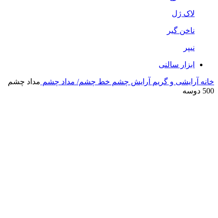
لاک ژل
ناخن گیر
نیپر
ابزار سالنی
خانه
آرایشی و گریم
آرایش چشم
خط چشم/ مداد چشم
مداد چشم
500 دوسه