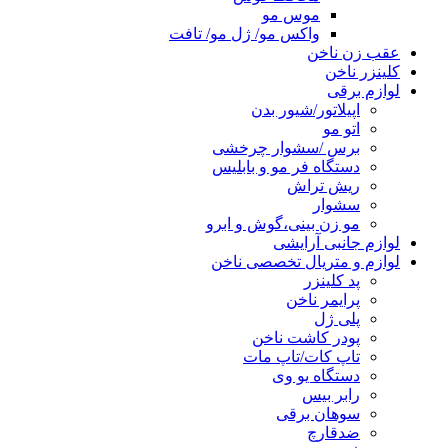
موس مو
واکس مو/ ژل مو/ تافت
عقب زن ناخن
کلینزر ناخن
لوازم برقی
اپیلاتور/شیور بدن
اتو مو
برس /سشوار چرخشی
دستگاه فر مو و بابلیس
ریش تراش
سشوار
مو زن بینی،گوش و ابرو
لوازم جانبی آرایشی
لوازم و متریال تخصصی ناخن
پد کلینزر
پرایمر ناخن
پلی ژل
پودر کاشت ناخن
تاپ کات/تاپ مات
دستگاه یو وی
رابر بیس
سوهان برقی
ضدقارچ