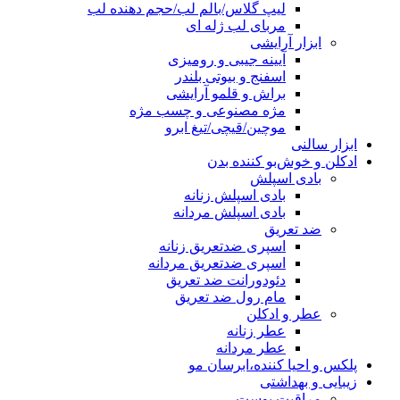
لیپ گلاس/بالم لب/حجم دهنده لب
مربای لب ژله ای
ابزار آرایشی
آیینه جیبی و رومیزی
اسفنج و بیوتی بلندر
براش و قلمو آرایشی
مژه مصنوعی و چسب مژه
موچین/قیچی/تیغ ابرو
ابزار سالنی
ادکلن و خوش‌بو کننده بدن
بادی اسپلش
بادی اسپلش زنانه
بادی اسپلش مردانه
ضد تعریق
اسپری ضدتعریق زنانه
اسپری ضدتعریق مردانه
دئودورانت ضد تعریق
مام رول ضد تعریق
عطر و ادکلن
عطر زنانه
عطر مردانه
پلکس و احیا کننده،ابرسان مو
زیبایی و بهداشتی
مراقبت پوست