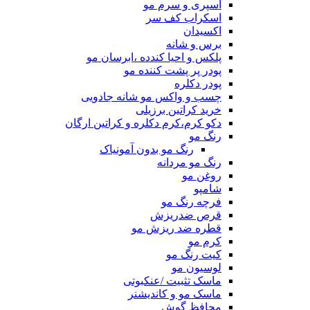
اسپری و سرم مو
اسکراب کف سر
اکسیدان
برس و شانه
پلکس و احیا کندده ،ابرسان مو
پودر پر پشت کننده مو
پودر دکلره
چسب و واکس مو شانه جادویی
خرید کراتین برزیلی
دکو کرم،کرم دکلره و کراتین ارگان
رنگ مو
رنگ مو بدون آمونیاک
رنگ مو مردانه
روغن مو
شامپو
فرچه رنگ مو
قرص ضدریزش
قطره ضد ریزش مو
کرم مو
کیت رنگ مو
لوسیون مو
ماسک تثبیت /عنکبوتی
ماسک مو و کاندیشنر
محافظ گوش