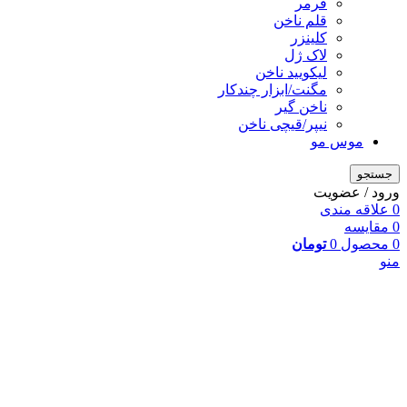
فرمر
قلم ناخن
کلینزر
لاک ژل
لیکوييد ناخن
مگنت/ابزار چندکار
ناخن گیر
نیپر/قیچی ناخن
موس مو
جستجو
ورود / عضویت
0
علاقه مندی
0
مقایسه
0
محصول
0
تومان
منو