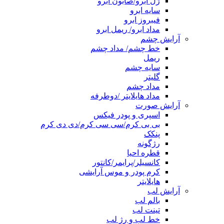
ژل ابرو/صابون ابرو
سایه ابرو
فیبروز ابرو
مداد ابرو/ ریمل ابرو
آرایش چشم
خط چشم/ مداد چشم
ریمل
سایه چشم
گلیتر
مداد چشم
مداد هایلایتر /دوطرفه
آرایش صورت
اسپری و پودر فیکس
بی بی کرم/سی سی کرم/دی دی کرم
پنکک
رژگونه
قطره احیا
کانسیلر/پرایمر/کانتور
کرم پودر و موس آرایشی
هایلایتر
آرایش لب
بالم لب
تینت لب
خط لب و رژ لب