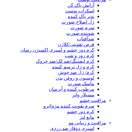
آرایش پاک کن
اسکراب پوست
تونر پاک کننده
ژل اصلاح صورت
سرم صورت
شوینده صورت
ضدآفتاب
قرص تقویتی/کلاژن
کرم دور چشم و اسپری اکسیژن رسان
کرم روز و شب
کرم لیفتینگ/ضد لک/ضد چروک
کرم و ژل ترمیم کننده
کرم/ ژل ضد جوش
لوسیون و روغن بدن
ماسک صورت
مرطوب کننده و آبرسان
مسیلار واتر
مراقبت چشم
سرم تقویت کننده مژه/ابرو
کرم دور چشم
مایع لنز
مراقبت و زیبایی مو
اسپری دوفاز ضد زردی