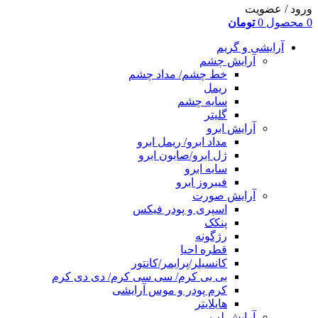
ورود / عضویت
0
محصول
0
تومان
آرایشی و گریم
آرایش چشم
خط چشم/ مداد چشم
ریمل
سایه چشم
گلیتر
آرایش ابرو
مداد ابرو/ ریمل ابرو
ژل ابرو/صابون ابرو
سایه ابرو
فیبروز ابرو
آرایش صورت
اسپری و پودر فیکس
پنکک
رژگونه
قطره احیا
کانسیلر/پرایمر/کانتور
بی بی کرم/ سی سی کرم/ دی دی کرم
کرم پودر و موس آرایشی
هایلایتر
آرایش لب