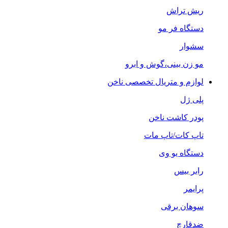
ریش تراش
دستگاه فر مو
سشوار
مو زن بینی،گوش و ابرو
لوازم و متریال تخصصی ناخن
پلی ژل
پودر کاشت ناخن
تاپ کات/تاپ مات
دستگاه یو وی
رابر بیس
پرایمر
سوهان برقی
ضدقارچ