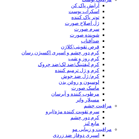
آرایش پاک کن
اسکراب پوست
تونر پاک کننده
ژل اصلاح صورت
سرم صورت
شوینده صورت
ضدآفتاب
قرص تقویتی/کلاژن
کرم دور چشم و اسپری اکسیژن رسان
کرم روز و شب
کرم لیفتینگ/ضد لک/ضد چروک
کرم و ژل ترمیم کننده
کرم/ ژل ضد جوش
لوسیون و روغن بدن
ماسک صورت
مرطوب کننده و آبرسان
مسیلار واتر
مراقبت چشم
سرم تقویت کننده مژه/ابرو
کرم دور چشم
مایع لنز
مراقبت و زیبایی مو
اسپری دوفاز ضد زردی