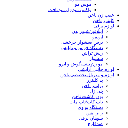
موس مو
واکس مو/ ژل مو/ تافت
عقب زن ناخن
کلینزر ناخن
لوازم برقی
اپیلاتور/شیور بدن
اتو مو
برس /سشوار چرخشی
دستگاه فر مو و بابلیس
ریش تراش
سشوار
مو زن بینی،گوش و ابرو
لوازم جانبی آرایشی
لوازم و متریال تخصصی ناخن
پد کلینزر
پرایمر ناخن
پلی ژل
پودر کاشت ناخن
تاپ کات/تاپ مات
دستگاه یو وی
رابر بیس
سوهان برقی
ضدقارچ