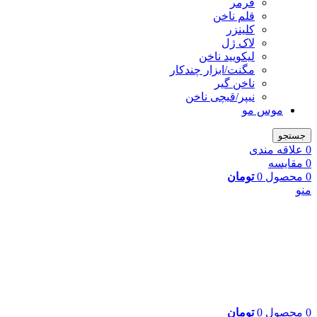
فرمر
قلم ناخن
کلینزر
لاک ژل
لیکوييد ناخن
مگنت/ابزار چندکار
ناخن گیر
نیپر/قیچی ناخن
موس مو
جستجو
0
علاقه مندی
0
مقایسه
0
محصول
0
تومان
منو
0
محصول
0
تومان