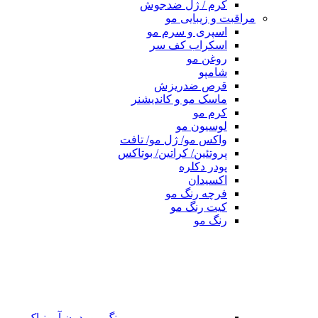
کرم / ژل ضدجوش
مراقبت و زیبایی مو
اسپری و سرم مو
اسکراب کف سر
روغن مو
شامپو
قرص ضدریزش
ماسک مو و کاندیشنر
کرم مو
لوسیون مو
واکس مو/ ژل مو/ تافت
پروتئین/ کراتین/ بوتاکس
پودر دکلره
اکسیدان
فرچه رنگ مو
کیت رنگ مو
رنگ مو
رنگ مو بدون آمونیاک