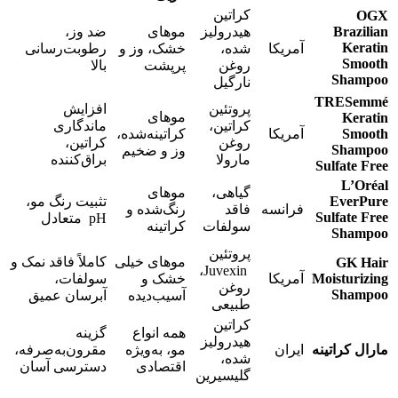
کراتین
OGX
Brazilian
هیدرولیز
موهای
ضد وز،
Keratin
آمریکا
شده،
خشک، وز و
رطوبت‌رسانی
Smooth
روغن
پرپشت
بالا
Shampoo
نارگیل
TRESemmé
پروتئین
افزایش
موهای
Keratin
کراتین،
ماندگاری
Smooth
آمریکا
کراتینه‌شده،
روغن
کراتین،
Shampoo
وز و ضخیم
مارولا
براق‌کننده
Sulfate Free
L’Oréal
گیاهی،
موهای
EverPure
تثبیت رنگ مو،
فرانسه
فاقد
رنگ‌شده و
Sulfate Free
pH متعادل
سولفات
کراتینه
Shampoo
پروتئین
موهای خیلی
کاملاً فاقد نمک و
GK Hair
Juvexin،
Moisturizing
آمریکا
خشک و
سولفات،
روغن
Shampoo
آسیب‌دیده
آبرسان عمیق
طبیعی
کراتین
همه انواع
گزینه
هیدرولیز
مارال کراتینه
ایران
مو، به‌ویژه
مقرون‌به‌صرفه،
شده،
اقتصادی
دسترسی آسان
گلیسیرین