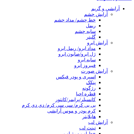
آرایشی و گریم
آرایش چشم
خط چشم/ مداد چشم
ریمل
سایه چشم
گلیتر
آرایش ابرو
مداد ابرو/ ریمل ابرو
ژل ابرو/صابون ابرو
سایه ابرو
فیبروز ابرو
آرایش صورت
اسپری و پودر فیکس
پنکک
رژگونه
قطره احیا
کانسیلر/پرایمر/کانتور
بی بی کرم/ سی سی کرم/ دی دی کرم
کرم پودر و موس آرایشی
هایلایتر
آرایش لب
تینت لب
خط لب و رژ لب