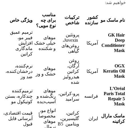
خواهیم شد:
مناسب
کشور
ترکیبات
نام ماسک مو
برای چه
ویژگی خاص
سازنده
شاخص
نوع مویی؟
ترمیم عمیق
پروتئین
GK Hair
موهای
فیبر مو،
Juvexin،
Deep
آمریکا
خیلی خشک
افزایش
Conditioner
روغن‌های
و شکننده
ماندگاری
Mask
گیاهی
کراتین
روغن
OGX
آرگان،
نرم‌کننده،
موهای
Keratin Oil
آمریکا
کراتین
درخشان‌کننده،
خشک و وز
Mask
هیدرولیز
ضد وز
شده
L’Oréal
موهای
ترمیم‌کننده
Paris Total
پرو-کراتین،
فرانسه
رنگ‌شده و
چندکاره، بستن
Repair 5
سرامید
آسیب‌دیده
کوتیکول مو
Mask
انواع مو،
کراتین،
قیمت اقتصادی،
ماسک مارال
مخصوصاً
ایران
گلیسیرین،
آبرسانی قابل
کراتینه
موهای
ویتامین B5
قبول
نرمال