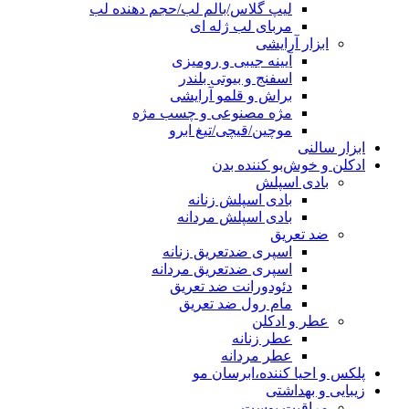
لیپ گلاس/بالم لب/حجم دهنده لب
مربای لب ژله ای
ابزار آرایشی
آیینه جیبی و رومیزی
اسفنج و بیوتی بلندر
براش و قلمو آرایشی
مژه مصنوعی و چسب مژه
موچین/قیچی/تیغ ابرو
ابزار سالنی
ادکلن و خوش‌بو کننده بدن
بادی اسپلش
بادی اسپلش زنانه
بادی اسپلش مردانه
ضد تعریق
اسپری ضدتعریق زنانه
اسپری ضدتعریق مردانه
دئودورانت ضد تعریق
مام رول ضد تعریق
عطر و ادکلن
عطر زنانه
عطر مردانه
پلکس و احیا کننده،ابرسان مو
زیبایی و بهداشتی
مراقبت پوست