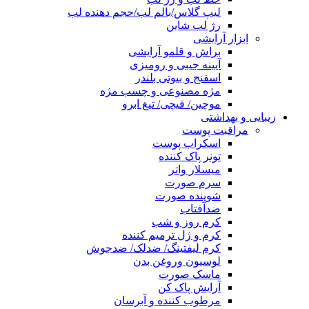
لیپ گلاس/بالم لب/حجم دهنده لب
رژ لب شاین
ابزار آرایشی
براش و قلمو آرایشی
آیینه جیبی و رومیزی
اسفنج و بیوتی بلندر
مژه مصنوعی و چسب مژه
موچین/ قیچی/ تیغ ابرو
زیبایی و بهداشتی
مراقبت پوست
اسکراب پوست
تونر پاک کننده
میسلار واتر
سرم صورت
شوینده صورت
ضدآفتاب
کرم روز و شب
کرم و ژل ترمیم کننده
کرم لیفتینگ/ ضدلک/ ضدجوش
لوسیون وروغن بدن
ماسک صورت
آرایش پاک کن
مرطوب کننده و آبرسان