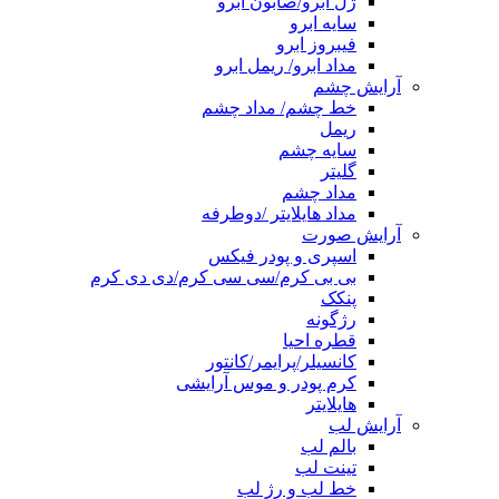
ژل ابرو/صابون ابرو
سایه ابرو
فیبروز ابرو
مداد ابرو/ ریمل ابرو
آرایش چشم
خط چشم/ مداد چشم
ریمل
سایه چشم
گلیتر
مداد چشم
مداد هایلایتر /دوطرفه
آرایش صورت
اسپری و پودر فیکس
بی بی کرم/سی سی کرم/دی دی کرم
پنکک
رژگونه
قطره احیا
کانسیلر/پرایمر/کانتور
کرم پودر و موس آرایشی
هایلایتر
آرایش لب
بالم لب
تینت لب
خط لب و رژ لب