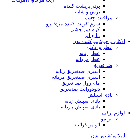
پودر پرپشت کننده
برس و شانه
مراقبت چشم
سرم تقویت کننده مژه/ابرو
کرم دور چشم
مایع لنز
ادکلن و خوش‌بو کننده بدن
عطر و ادکلن
عطر زنانه
عطر مردانه
ضد تعریق
اسپری ضدتعریق زنانه
اسپری ضدتعریق مردانه
مام رول ضد تعریق
دئودورانت ضدتعریق
بادی اسپلش
بادی اسپلش زنانه
بادی اسپلش مردانه
لوازم برقی
اتو مو
اتو مو کراتینه
اپیلاتور/شیور بدن