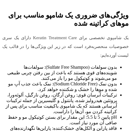
ویژگی‌های ضروری یک شامپو مناسب برای
موهای کراتینه شده
یک شامپوی تخصصی برای Keratin Treatment Care دارای یک سری
خصوصیات منحصربه‌فرد است که در زیر این ویژگی‌ها را در قالب یک
لیست آورده‌ایم:
بدون سولفات (Sulfate Free Shampoo): سولفات‌ها
شوینده‌های قوی هستند که باعث از بین رفتن چربی طبیعی
مو می‌شوند و کوتیکول مو را باز می‌کنند.
بدون نمک (Sodium Chloride Free): نمک باعث جذب آبِ مو
شده و موها را خشک و شکننده خواهد کرد.
ترکیبات آبرسان قوی: روغن آرگان، روغن نارگیل، آلوئه‌ورا،
پروتئین هیدرولیز شده، پانتنول و گلیسیرین از جمله ترکیبات
آبرسانی هستند که یک شامپوی باکیفیت مناسب برای پس از
کراتینه کردن مو، آن‌ها را داراست.
pH پایین 5 تا 5.5: این مقدار برای بستن کوتیکول مو و حفظ
صافی آن مورد نیاز است.
فاقد پارابن و الکل‌های خشک‌کننده: پارابن‌ها نگهدارنده‌های