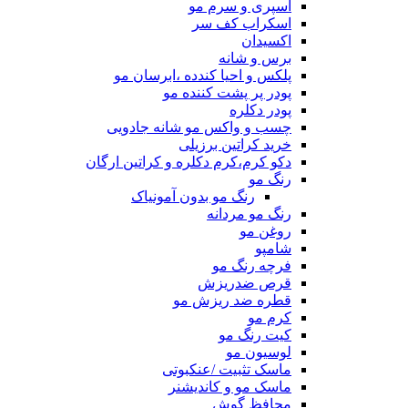
اسپری و سرم مو
اسکراب کف سر
اکسیدان
برس و شانه
پلکس و احیا کندده ،ابرسان مو
پودر پر پشت کننده مو
پودر دکلره
چسب و واکس مو شانه جادویی
خرید کراتین برزیلی
دکو کرم،کرم دکلره و کراتین ارگان
رنگ مو
رنگ مو بدون آمونیاک
رنگ مو مردانه
روغن مو
شامپو
فرچه رنگ مو
قرص ضدریزش
قطره ضد ریزش مو
کرم مو
کیت رنگ مو
لوسیون مو
ماسک تثبیت /عنکبوتی
ماسک مو و کاندیشنر
محافظ گوش