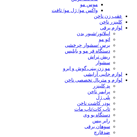
موس مو
واکس مو/ ژل مو/ تافت
عقب زن ناخن
کلینزر ناخن
لوازم برقی
اپیلاتور/شیور بدن
اتو مو
برس /سشوار چرخشی
دستگاه فر مو و بابلیس
ریش تراش
سشوار
مو زن بینی،گوش و ابرو
لوازم جانبی آرایشی
لوازم و متریال تخصصی ناخن
پد کلینزر
پرایمر ناخن
پلی ژل
پودر کاشت ناخن
تاپ کات/تاپ مات
دستگاه یو وی
رابر بیس
سوهان برقی
ضدقارچ