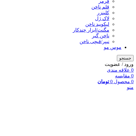
فرمر
قلم ناخن
کلینزر
لاک ژل
لیکوييد ناخن
مگنت/ابزار چندکار
ناخن گیر
نیپر/قیچی ناخن
موس مو
جستجو
ورود / عضویت
0
علاقه مندی
0
مقایسه
0
محصول
0
تومان
منو