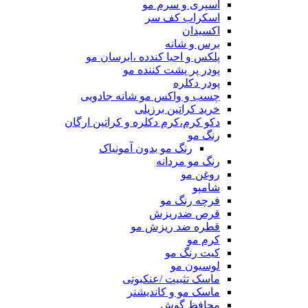
اسپری و سرم مو
اسکراب کف سر
اکسیدان
برس و شانه
پلکس و احیا کندده ،ابرسان مو
پودر پر پشت کننده مو
پودر دکلره
چسب و واکس مو شانه جادویی
خرید کراتین برزیلی
دکو کرم،کرم دکلره و کراتین ارگان
رنگ مو
رنگ مو بدون آمونیاک
رنگ مو مردانه
روغن مو
شامپو
فرچه رنگ مو
قرص ضدریزش
قطره ضد ریزش مو
کرم مو
کیت رنگ مو
لوسیون مو
ماسک تثبیت /عنکبوتی
ماسک مو و کاندیشنر
محافظ گوش