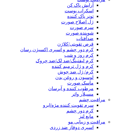
آرایش پاک کن
اسکراب پوست
تونر پاک کننده
ژل اصلاح صورت
سرم صورت
شوینده صورت
ضدآفتاب
قرص تقویتی/کلاژن
کرم دور چشم و اسپری اکسیژن رسان
کرم روز و شب
کرم لیفتینگ/ضد لک/ضد چروک
کرم و ژل ترمیم کننده
کرم/ ژل ضد جوش
لوسیون و روغن بدن
ماسک صورت
مرطوب کننده و آبرسان
مسیلار واتر
مراقبت چشم
سرم تقویت کننده مژه/ابرو
کرم دور چشم
مایع لنز
مراقبت و زیبایی مو
اسپری دوفاز ضد زردی