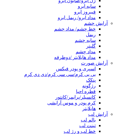
ژل ابرو/صابون ابرو
سایه ابرو
فیبروز ابرو
مداد ابرو/ ریمل ابرو
آرایش چشم
خط چشم/ مداد چشم
ریمل
سایه چشم
گلیتر
مداد چشم
مداد هایلایتر /دوطرفه
آرایش صورت
اسپری و پودر فیکس
بی بی کرم/سی سی کرم/دی دی کرم
پنکک
رژگونه
قطره احیا
کانسیلر/پرایمر/کانتور
کرم پودر و موس آرایشی
هایلایتر
آرایش لب
بالم لب
تینت لب
خط لب و رژ لب