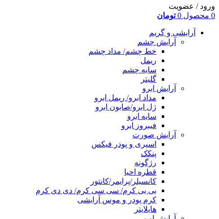
ورود / عضویت
0
محصول
0
تومان
آرایشی و گریم
آرایش چشم
خط چشم/ مداد چشم
ریمل
سایه چشم
گلیتر
آرایش ابرو
مداد ابرو/ ریمل ابرو
ژل ابرو/صابون ابرو
سایه ابرو
فیبروز ابرو
آرایش صورت
اسپری و پودر فیکس
پنکک
رژگونه
قطره احیا
کانسیلر/پرایمر/کانتور
بی بی کرم/ سی سی کرم/ دی دی کرم
کرم پودر و موس آرایشی
هایلایتر
آرایش لب