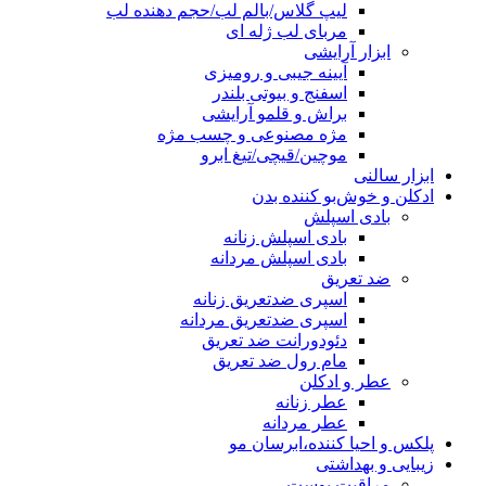
لیپ گلاس/بالم لب/حجم دهنده لب
مربای لب ژله ای
ابزار آرایشی
آیینه جیبی و رومیزی
اسفنج و بیوتی بلندر
براش و قلمو آرایشی
مژه مصنوعی و چسب مژه
موچین/قیچی/تیغ ابرو
ابزار سالنی
ادکلن و خوش‌بو کننده بدن
بادی اسپلش
بادی اسپلش زنانه
بادی اسپلش مردانه
ضد تعریق
اسپری ضدتعریق زنانه
اسپری ضدتعریق مردانه
دئودورانت ضد تعریق
مام رول ضد تعریق
عطر و ادکلن
عطر زنانه
عطر مردانه
پلکس و احیا کننده،ابرسان مو
زیبایی و بهداشتی
مراقبت پوست