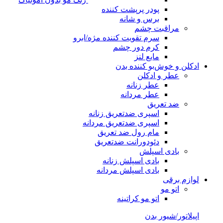
پودر پرپشت کننده
برس و شانه
مراقبت چشم
سرم تقویت کننده مژه/ابرو
کرم دور چشم
مایع لنز
ادکلن و خوش‌بو کننده بدن
عطر و ادکلن
عطر زنانه
عطر مردانه
ضد تعریق
اسپری ضدتعریق زنانه
اسپری ضدتعریق مردانه
مام رول ضد تعریق
دئودورانت ضدتعریق
بادی اسپلش
بادی اسپلش زنانه
بادی اسپلش مردانه
لوازم برقی
اتو مو
اتو مو کراتینه
اپیلاتور/شیور بدن