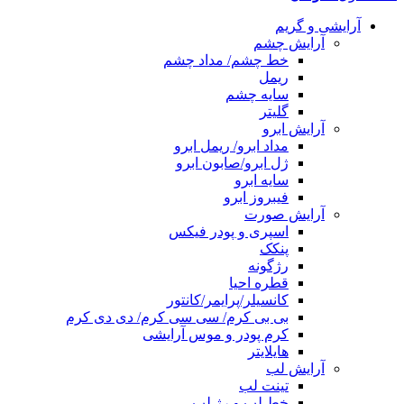
آرایشی و گریم
آرایش چشم
خط چشم/ مداد چشم
ریمل
سایه چشم
گلیتر
آرایش ابرو
مداد ابرو/ ریمل ابرو
ژل ابرو/صابون ابرو
سایه ابرو
فیبروز ابرو
آرایش صورت
اسپری و پودر فیکس
پنکک
رژگونه
قطره احیا
کانسیلر/پرایمر/کانتور
بی بی کرم/ سی سی کرم/ دی دی کرم
کرم پودر و موس آرایشی
هایلایتر
آرایش لب
تینت لب
خط لب و رژ لب