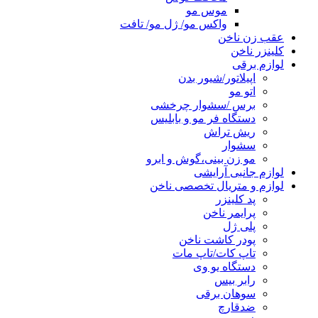
موس مو
واکس مو/ ژل مو/ تافت
عقب زن ناخن
کلینزر ناخن
لوازم برقی
اپیلاتور/شیور بدن
اتو مو
برس /سشوار چرخشی
دستگاه فر مو و بابلیس
ریش تراش
سشوار
مو زن بینی،گوش و ابرو
لوازم جانبی آرایشی
لوازم و متریال تخصصی ناخن
پد کلینزر
پرایمر ناخن
پلی ژل
پودر کاشت ناخن
تاپ کات/تاپ مات
دستگاه یو وی
رابر بیس
سوهان برقی
ضدقارچ