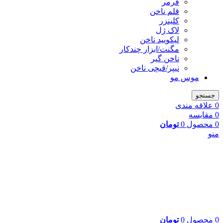
فرمر
قلم ناخن
کلینزر
لاک ژل
لیکوييد ناخن
مگنت/ابزار چندکار
ناخن گیر
نیپر/قیچی ناخن
موس مو
جستجو
0
علاقه مندی
0
مقایسه
0
محصول
0
تومان
منو
0
محصول
0
تومان