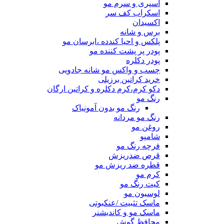
اسپری و سرم مو
اسکراب کف سر
اکسیدان
برس و شانه
پلکس و احیا کندده ،ابرسان مو
پودر پر پشت کننده مو
پودر دکلره
چسب و واکس مو شانه جادویی
خرید کراتین برزیلی
دکو کرم،کرم دکلره و کراتین ارگان
رنگ مو
رنگ مو بدون آمونیاک
رنگ مو مردانه
روغن مو
شامپو
فرچه رنگ مو
قرص ضدریزش
قطره ضد ریزش مو
کرم مو
کیت رنگ مو
لوسیون مو
ماسک تثبیت /عنکبوتی
ماسک مو و کاندیشنر
محافظ گوش