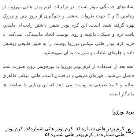
نشانه‌های خستگی موثر است. در ترکیبات کرم پودر هلثی بورژوا، از
ویتامین E و C جهت طروات بخشی و جلوگیری از بروز چین و چروک
بهره گرفته شده است. این کرم پودر ضمن داشتن رایحه‌ای دلپذیر،
بافت نرم و سبکی داشته و روی پوست ایجاد ماسیدگی نمی‌کند. با
خرید کرم پودر هلثی میکس بورژوا پوست را به طور طبیعی پوشش
داده و جلوه‌ای شاداب و سرزنده به آن می‌بخشید.
آنچه بعد از استفاده از کرم پودر بورژوا یا بورجویس روی صورت شما
حاصل می‌شود، چهره‌ای طبیعی و درخشان است. هلثی میکس ظاهری
سالم و کاملا طبیعی به پوست می دهد که این زیبایی تا ساعت ها
ماندگار است.
برند
بورژوآ
کرم پودر هلثی شماره 51, کرم پودر هلثی شماره52, کرم پودر
رنگ
هلثی شماره53, کرم پودر هلثی شماره۵۴