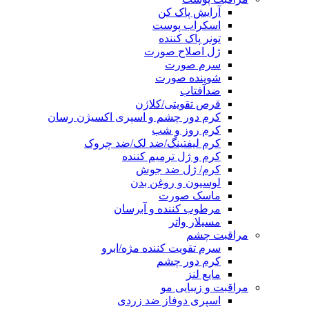
آرایش پاک کن
اسکراب پوست
تونر پاک کننده
ژل اصلاح صورت
سرم صورت
شوینده صورت
ضدآفتاب
قرص تقویتی/کلاژن
کرم دور چشم و اسپری اکسیژن رسان
کرم روز و شب
کرم لیفتینگ/ضد لک/ضد چروک
کرم و ژل ترمیم کننده
کرم/ ژل ضد جوش
لوسیون و روغن بدن
ماسک صورت
مرطوب کننده و آبرسان
مسیلار واتر
مراقبت چشم
سرم تقویت کننده مژه/ابرو
کرم دور چشم
مایع لنز
مراقبت و زیبایی مو
اسپری دوفاز ضد زردی