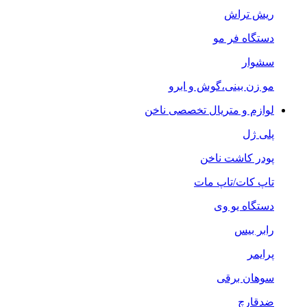
ریش تراش
دستگاه فر مو
سشوار
مو زن بینی،گوش و ابرو
لوازم و متریال تخصصی ناخن
پلی ژل
پودر کاشت ناخن
تاپ کات/تاپ مات
دستگاه یو وی
رابر بیس
پرایمر
سوهان برقی
ضدقارچ