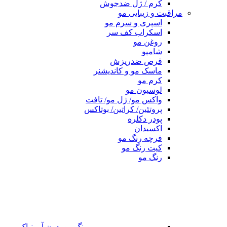
کرم / ژل ضدجوش
مراقبت و زیبایی مو
اسپری و سرم مو
اسکراب کف سر
روغن مو
شامپو
قرص ضدریزش
ماسک مو و کاندیشنر
کرم مو
لوسیون مو
واکس مو/ ژل مو/ تافت
پروتئین/ کراتین/ بوتاکس
پودر دکلره
اکسیدان
فرچه رنگ مو
کیت رنگ مو
رنگ مو
رنگ مو بدون آمونیاک