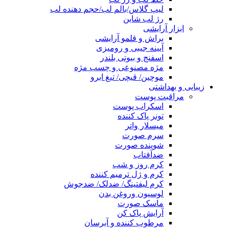
لیپ گلاس/بالم لب/حجم دهنده لب
رژ لب شاین
ابزار آرایشی
براش و قلمو آرایشی
آیینه جیبی و رومیزی
اسفنج و بیوتی بلندر
مژه مصنوعی و چسب مژه
موچین/ قیچی/ تیغ ابرو
زیبایی و بهداشتی
مراقبت پوست
اسکراب پوست
تونر پاک کننده
میسلار واتر
سرم صورت
شوینده صورت
ضدآفتاب
کرم روز و شب
کرم و ژل ترمیم کننده
کرم لیفتینگ/ ضدلک/ ضدجوش
لوسیون وروغن بدن
ماسک صورت
آرایش پاک کن
مرطوب کننده و آبرسان