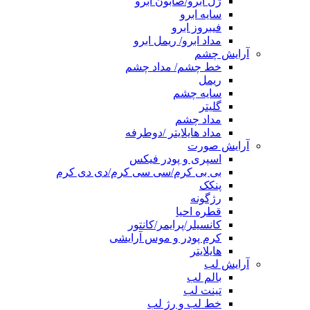
ژل ابرو/صابون ابرو
سایه ابرو
فیبروز ابرو
مداد ابرو/ ریمل ابرو
آرایش چشم
خط چشم/ مداد چشم
ریمل
سایه چشم
گلیتر
مداد چشم
مداد هایلایتر /دوطرفه
آرایش صورت
اسپری و پودر فیکس
بی بی کرم/سی سی کرم/دی دی کرم
پنکک
رژگونه
قطره احیا
کانسیلر/پرایمر/کانتور
کرم پودر و موس آرایشی
هایلایتر
آرایش لب
بالم لب
تینت لب
خط لب و رژ لب