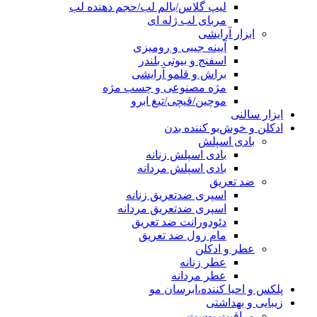
لیپ گلاس/بالم لب/حجم دهنده لب
مربای لب ژله ای
ابزار آرایشی
آیینه جیبی و رومیزی
اسفنج و بیوتی بلندر
براش و قلمو آرایشی
مژه مصنوعی و چسب مژه
موچین/قیچی/تیغ ابرو
ابزار سالنی
ادکلن و خوش‌بو کننده بدن
بادی اسپلش
بادی اسپلش زنانه
بادی اسپلش مردانه
ضد تعریق
اسپری ضدتعریق زنانه
اسپری ضدتعریق مردانه
دئودورانت ضد تعریق
مام رول ضد تعریق
عطر و ادکلن
عطر زنانه
عطر مردانه
پلکس و احیا کننده،ابرسان مو
زیبایی و بهداشتی
مراقبت پوست