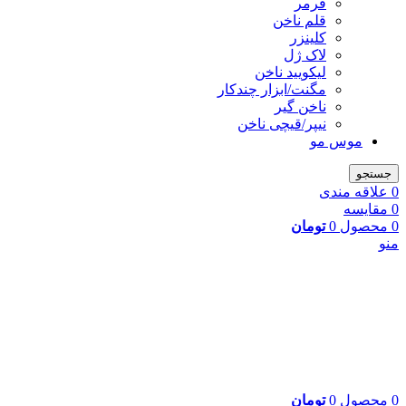
فرمر
قلم ناخن
کلینزر
لاک ژل
لیکوييد ناخن
مگنت/ابزار چندکار
ناخن گیر
نیپر/قیچی ناخن
موس مو
جستجو
0
علاقه مندی
0
مقایسه
0
محصول
0
تومان
منو
0
محصول
0
تومان