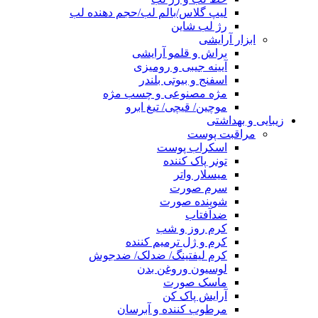
لیپ گلاس/بالم لب/حجم دهنده لب
رژ لب شاین
ابزار آرایشی
براش و قلمو آرایشی
آیینه جیبی و رومیزی
اسفنج و بیوتی بلندر
مژه مصنوعی و چسب مژه
موچین/ قیچی/ تیغ ابرو
زیبایی و بهداشتی
مراقبت پوست
اسکراب پوست
تونر پاک کننده
میسلار واتر
سرم صورت
شوینده صورت
ضدآفتاب
کرم روز و شب
کرم و ژل ترمیم کننده
کرم لیفتینگ/ ضدلک/ ضدجوش
لوسیون وروغن بدن
ماسک صورت
آرایش پاک کن
مرطوب کننده و آبرسان