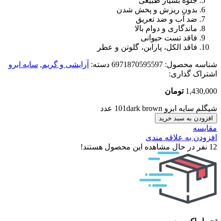
جلوه بسیار طبیعی
بدون ریزش و پخش شدن
ضد آب و ضد تعریق
ماندگاری و دوام بالا
فاقد تست حیوانی
فاقد الکل، پارابن، گلوتن و عطر
شناسه محصول:
6971870595597
دسته:
آرایشی و گریم
,
سایه ابرو
اشتراک گذاری:
1,430,000
تومان
شیگلم سایه ابرو 101dark brown عدد
افزودن به سبد خرید
مقایسه
افزودن به علاقه مندی
12
نفر در حال مشاهده این محصول هستند!