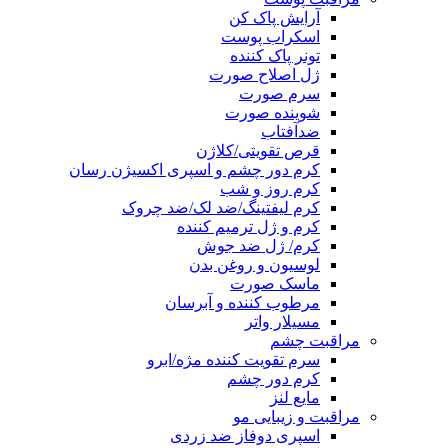
آرایش پاک کن
اسکراب پوست
تونر پاک کننده
ژل اصلاح صورت
سرم صورت
شوینده صورت
ضدآفتاب
قرص تقویتی/کلاژن
کرم دور چشم و اسپری اکسیژن رسان
کرم روز و شب
کرم لیفتینگ/ضد لک/ضد چروک
کرم و ژل ترمیم کننده
کرم/ ژل ضد جوش
لوسیون و روغن بدن
ماسک صورت
مرطوب کننده و آبرسان
مسیلار واتر
مراقبت چشم
سرم تقویت کننده مژه/ابرو
کرم دور چشم
مایع لنز
مراقبت و زیبایی مو
اسپری دوفاز ضد زردی