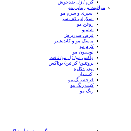
کرم / ژل ضدجوش
مراقبت و زیبایی مو
اسپری و سرم مو
اسکراب کف سر
روغن مو
شامپو
قرص ضدریزش
ماسک مو و کاندیشنر
کرم مو
لوسیون مو
واکس مو/ ژل مو/ تافت
پروتئین/ کراتین/ بوتاکس
پودر دکلره
اکسیدان
فرچه رنگ مو
کیت رنگ مو
رنگ مو
رنگ مو بدون آمونیاک