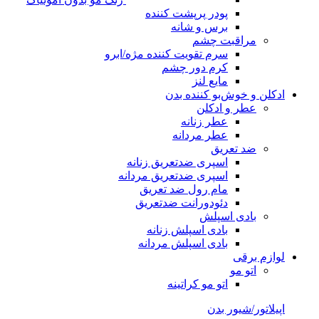
پودر پرپشت کننده
برس و شانه
مراقبت چشم
سرم تقویت کننده مژه/ابرو
کرم دور چشم
مایع لنز
ادکلن و خوش‌بو کننده بدن
عطر و ادکلن
عطر زنانه
عطر مردانه
ضد تعریق
اسپری ضدتعریق زنانه
اسپری ضدتعریق مردانه
مام رول ضد تعریق
دئودورانت ضدتعریق
بادی اسپلش
بادی اسپلش زنانه
بادی اسپلش مردانه
لوازم برقی
اتو مو
اتو مو کراتینه
اپیلاتور/شیور بدن