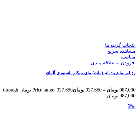
انتخاب گزینه ها
مشاهده سریع
مقایسه
افزودن به علاقه مندی
رژ لب مایع بادوام (مات) مای میکاپ استوری آلمان
987,000
تومان
–
937,650
تومان
Price range: 937,650 تومان through
987,000 تومان
-5%