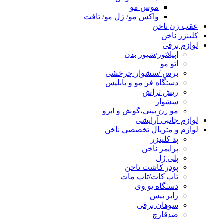
موس مو
واکس مو/ ژل مو/ تافت
عقب زن ناخن
کلینزر ناخن
لوازم برقی
اپیلاتور/شیور بدن
اتو مو
برس /سشوار چرخشی
دستگاه فر مو و بابلیس
ریش تراش
سشوار
مو زن بینی،گوش و ابرو
لوازم جانبی آرایشی
لوازم و متریال تخصصی ناخن
پد کلینزر
پرایمر ناخن
پلی ژل
پودر کاشت ناخن
تاپ کات/تاپ مات
دستگاه یو وی
رابر بیس
سوهان برقی
ضدقارچ