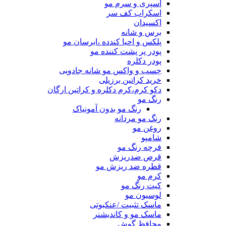
اسپری و سرم مو
اسکراب کف سر
اکسیدان
برس و شانه
پلکس و احیا کندده ،ابرسان مو
پودر پر پشت کننده مو
پودر دکلره
چسب و واکس مو شانه جادویی
خرید کراتین برزیلی
دکو کرم،کرم دکلره و کراتین ارگان
رنگ مو
رنگ مو بدون آمونیاک
رنگ مو مردانه
روغن مو
شامپو
فرچه رنگ مو
قرص ضدریزش
قطره ضد ریزش مو
کرم مو
کیت رنگ مو
لوسیون مو
ماسک تثبیت /عنکبوتی
ماسک مو و کاندیشنر
محافظ گوش