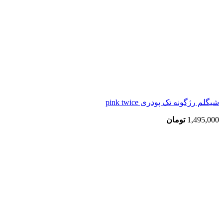
شیگلم رژگونه تک پودری pink twice
1,495,000
تومان
بزرگنمایی تصویر