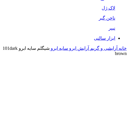
لاک ژل
ناخن گیر
نیپر
ابزار سالنی
خانه
آرایشی و گریم
آرایش ابرو
سایه ابرو
شیگلم سایه ابرو 101dark
brown