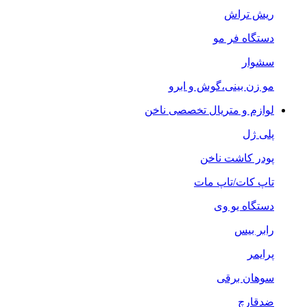
ریش تراش
دستگاه فر مو
سشوار
مو زن بینی،گوش و ابرو
لوازم و متریال تخصصی ناخن
پلی ژل
پودر کاشت ناخن
تاپ کات/تاپ مات
دستگاه یو وی
رابر بیس
پرایمر
سوهان برقی
ضدقارچ