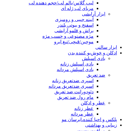
لیپ گلاس/بالم لب/حجم دهنده لب
مربای لب ژله ای
ابزار آرایشی
آیینه جیبی و رومیزی
اسفنج و بیوتی بلندر
براش و قلمو آرایشی
مژه مصنوعی و چسب مژه
موچین/قیچی/تیغ ابرو
ابزار سالنی
ادکلن و خوش‌بو کننده بدن
بادی اسپلش
بادی اسپلش زنانه
بادی اسپلش مردانه
ضد تعریق
اسپری ضدتعریق زنانه
اسپری ضدتعریق مردانه
دئودورانت ضد تعریق
مام رول ضد تعریق
عطر و ادکلن
عطر زنانه
عطر مردانه
پلکس و احیا کننده،ابرسان مو
زیبایی و بهداشتی
مراقبت پوست