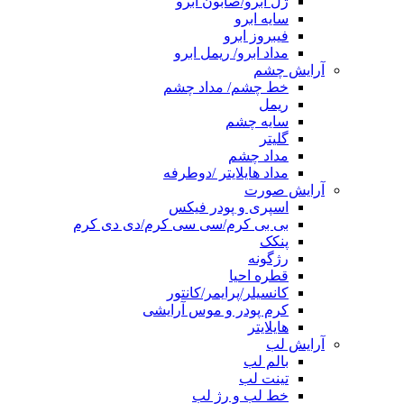
ژل ابرو/صابون ابرو
سایه ابرو
فیبروز ابرو
مداد ابرو/ ریمل ابرو
آرایش چشم
خط چشم/ مداد چشم
ریمل
سایه چشم
گلیتر
مداد چشم
مداد هایلایتر /دوطرفه
آرایش صورت
اسپری و پودر فیکس
بی بی کرم/سی سی کرم/دی دی کرم
پنکک
رژگونه
قطره احیا
کانسیلر/پرایمر/کانتور
کرم پودر و موس آرایشی
هایلایتر
آرایش لب
بالم لب
تینت لب
خط لب و رژ لب