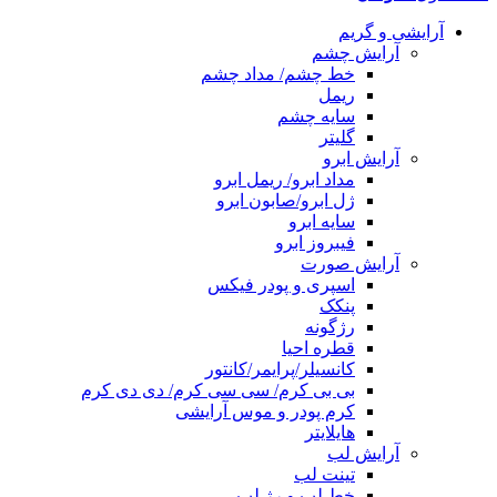
آرایشی و گریم
آرایش چشم
خط چشم/ مداد چشم
ریمل
سایه چشم
گلیتر
آرایش ابرو
مداد ابرو/ ریمل ابرو
ژل ابرو/صابون ابرو
سایه ابرو
فیبروز ابرو
آرایش صورت
اسپری و پودر فیکس
پنکک
رژگونه
قطره احیا
کانسیلر/پرایمر/کانتور
بی بی کرم/ سی سی کرم/ دی دی کرم
کرم پودر و موس آرایشی
هایلایتر
آرایش لب
تینت لب
خط لب و رژ لب