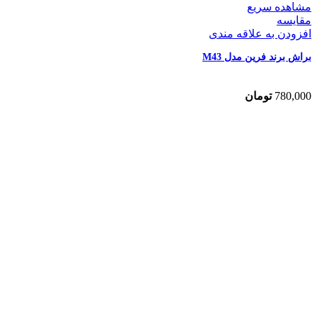
مشاهده سریع
مقایسه
افزودن به علاقه مندی
براش برند فرین مدل M43
780,000
تومان