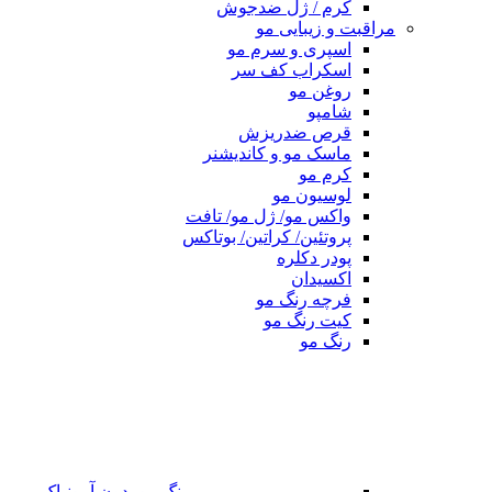
کرم / ژل ضدجوش
مراقبت و زیبایی مو
اسپری و سرم مو
اسکراب کف سر
روغن مو
شامپو
قرص ضدریزش
ماسک مو و کاندیشنر
کرم مو
لوسیون مو
واکس مو/ ژل مو/ تافت
پروتئین/ کراتین/ بوتاکس
پودر دکلره
اکسیدان
فرچه رنگ مو
کیت رنگ مو
رنگ مو
رنگ مو بدون آمونیاک