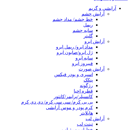
آرایشی و گریم
آرایش چشم
خط چشم/ مداد چشم
ریمل
سایه چشم
گلیتر
آرایش ابرو
مداد ابرو/ ریمل ابرو
ژل ابرو/صابون ابرو
سایه ابرو
فیبروز ابرو
آرایش صورت
اسپری و پودر فیکس
پنکک
رژگونه
قطره احیا
کانسیلر/پرایمر/کانتور
بی بی کرم/ سی سی کرم/ دی دی کرم
کرم پودر و موس آرایشی
هایلایتر
آرایش لب
تینت لب
خط لب و رژ لب