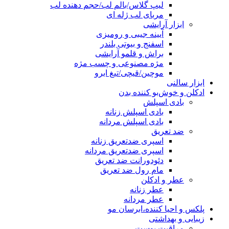
لیپ گلاس/بالم لب/حجم دهنده لب
مربای لب ژله ای
ابزار آرایشی
آیینه جیبی و رومیزی
اسفنج و بیوتی بلندر
براش و قلمو آرایشی
مژه مصنوعی و چسب مژه
موچین/قیچی/تیغ ابرو
ابزار سالنی
ادکلن و خوش‌بو کننده بدن
بادی اسپلش
بادی اسپلش زنانه
بادی اسپلش مردانه
ضد تعریق
اسپری ضدتعریق زنانه
اسپری ضدتعریق مردانه
دئودورانت ضد تعریق
مام رول ضد تعریق
عطر و ادکلن
عطر زنانه
عطر مردانه
پلکس و احیا کننده،ابرسان مو
زیبایی و بهداشتی
مراقبت پوست