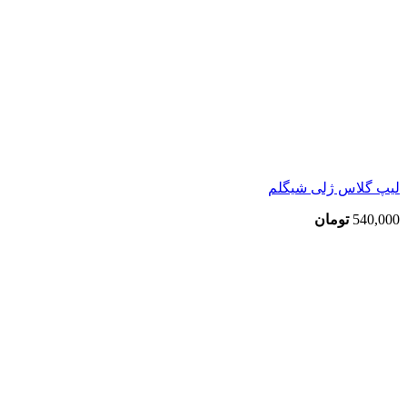
لیپ گلاس ژلی شیگلم
540,000
تومان
اتمام موجودی