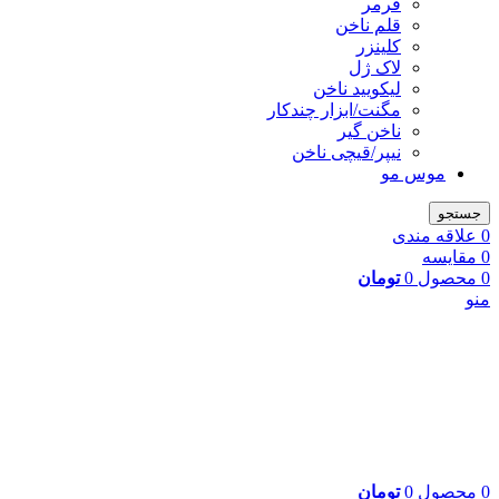
فرمر
قلم ناخن
کلینزر
لاک ژل
لیکوييد ناخن
مگنت/ابزار چندکار
ناخن گیر
نیپر/قیچی ناخن
موس مو
جستجو
0
علاقه مندی
0
مقایسه
0
محصول
0
تومان
منو
0
محصول
0
تومان