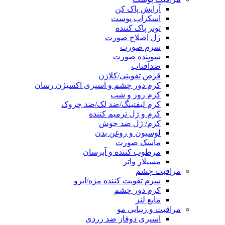
آرایش پاک کن
اسکراب پوست
تونر پاک کننده
ژل اصلاح صورت
سرم صورت
شوینده صورت
ضدآفتاب
قرص تقویتی/کلاژن
کرم دور چشم و اسپری اکسیژن رسان
کرم روز و شب
کرم لیفتینگ/ضد لک/ضد چروک
کرم و ژل ترمیم کننده
کرم/ ژل ضد جوش
لوسیون و روغن بدن
ماسک صورت
مرطوب کننده و آبرسان
مسیلار واتر
مراقبت چشم
سرم تقویت کننده مژه/ابرو
کرم دور چشم
مایع لنز
مراقبت و زیبایی مو
اسپری دوفاز ضد زردی