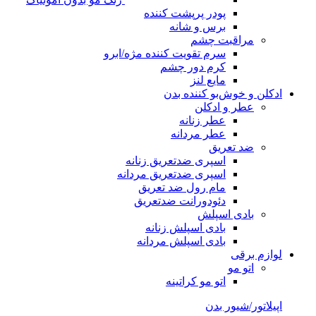
پودر پرپشت کننده
برس و شانه
مراقبت چشم
سرم تقویت کننده مژه/ابرو
کرم دور چشم
مایع لنز
ادکلن و خوش‌بو کننده بدن
عطر و ادکلن
عطر زنانه
عطر مردانه
ضد تعریق
اسپری ضدتعریق زنانه
اسپری ضدتعریق مردانه
مام رول ضد تعریق
دئودورانت ضدتعریق
بادی اسپلش
بادی اسپلش زنانه
بادی اسپلش مردانه
لوازم برقی
اتو مو
اتو مو کراتینه
اپیلاتور/شیور بدن