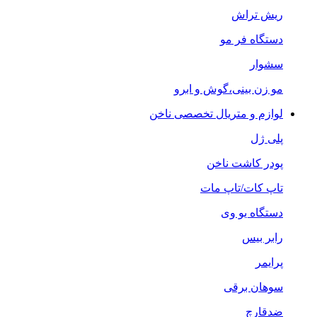
ریش تراش
دستگاه فر مو
سشوار
مو زن بینی،گوش و ابرو
لوازم و متریال تخصصی ناخن
پلی ژل
پودر کاشت ناخن
تاپ کات/تاپ مات
دستگاه یو وی
رابر بیس
پرایمر
سوهان برقی
ضدقارچ