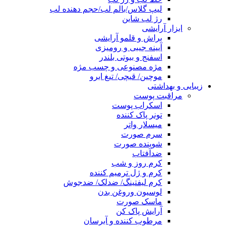
لیپ گلاس/بالم لب/حجم دهنده لب
رژ لب شاین
ابزار آرایشی
براش و قلمو آرایشی
آیینه جیبی و رومیزی
اسفنج و بیوتی بلندر
مژه مصنوعی و چسب مژه
موچین/ قیچی/ تیغ ابرو
زیبایی و بهداشتی
مراقبت پوست
اسکراب پوست
تونر پاک کننده
میسلار واتر
سرم صورت
شوینده صورت
ضدآفتاب
کرم روز و شب
کرم و ژل ترمیم کننده
کرم لیفتینگ/ ضدلک/ ضدجوش
لوسیون وروغن بدن
ماسک صورت
آرایش پاک کن
مرطوب کننده و آبرسان