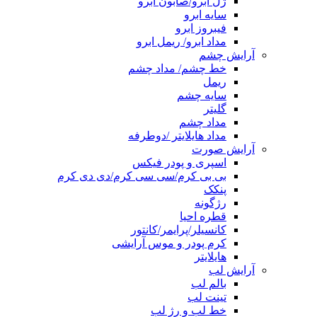
ژل ابرو/صابون ابرو
سایه ابرو
فیبروز ابرو
مداد ابرو/ ریمل ابرو
آرایش چشم
خط چشم/ مداد چشم
ریمل
سایه چشم
گلیتر
مداد چشم
مداد هایلایتر /دوطرفه
آرایش صورت
اسپری و پودر فیکس
بی بی کرم/سی سی کرم/دی دی کرم
پنکک
رژگونه
قطره احیا
کانسیلر/پرایمر/کانتور
کرم پودر و موس آرایشی
هایلایتر
آرایش لب
بالم لب
تینت لب
خط لب و رژ لب