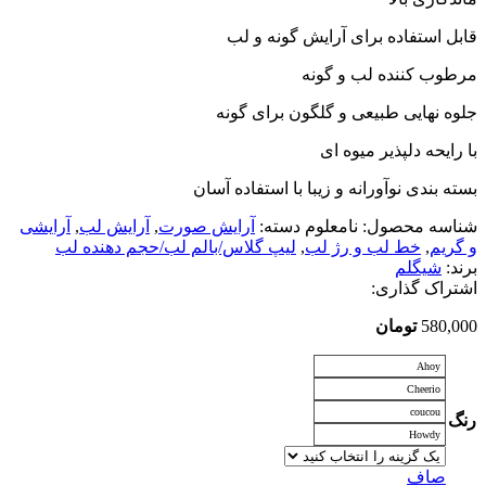
قابل استفاده برای آرایش گونه و لب
مرطوب کننده لب و گونه
جلوه نهایی طبیعی و گلگون برای گونه
با رایحه دلپذیر میوه ای
بسته بندی نوآورانه و زیبا با استفاده آسان
شناسه محصول:
نامعلوم
دسته:
آرایش صورت
,
آرایش لب
,
آرایشی
و گریم
,
خط لب و رژ لب
,
لیپ گلاس/بالم لب/حجم دهنده لب
برند:
شیگلم
اشتراک گذاری:
580,000
تومان
Ahoy
Cheerio
coucou
رنگ
Howdy
صاف