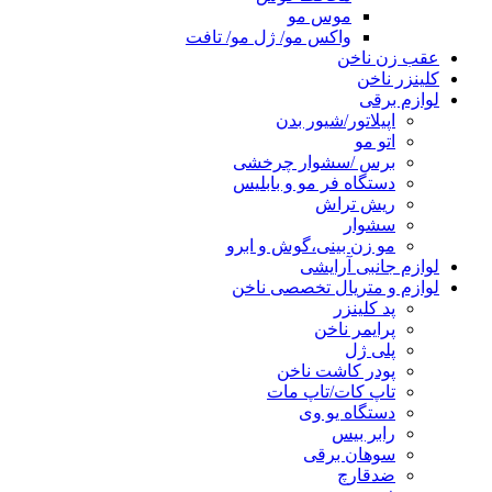
موس مو
واکس مو/ ژل مو/ تافت
عقب زن ناخن
کلینزر ناخن
لوازم برقی
اپیلاتور/شیور بدن
اتو مو
برس /سشوار چرخشی
دستگاه فر مو و بابلیس
ریش تراش
سشوار
مو زن بینی،گوش و ابرو
لوازم جانبی آرایشی
لوازم و متریال تخصصی ناخن
پد کلینزر
پرایمر ناخن
پلی ژل
پودر کاشت ناخن
تاپ کات/تاپ مات
دستگاه یو وی
رابر بیس
سوهان برقی
ضدقارچ