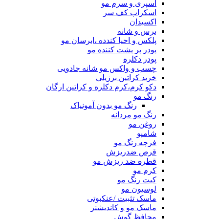
اسپری و سرم مو
اسکراب کف سر
اکسیدان
برس و شانه
پلکس و احیا کندده ،ابرسان مو
پودر پر پشت کننده مو
پودر دکلره
چسب و واکس مو شانه جادویی
خرید کراتین برزیلی
دکو کرم،کرم دکلره و کراتین ارگان
رنگ مو
رنگ مو بدون آمونیاک
رنگ مو مردانه
روغن مو
شامپو
فرچه رنگ مو
قرص ضدریزش
قطره ضد ریزش مو
کرم مو
کیت رنگ مو
لوسیون مو
ماسک تثبیت /عنکبوتی
ماسک مو و کاندیشنر
محافظ گوش